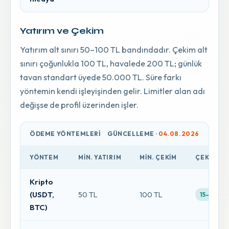
Yatırım ve Çekim
Yatırım alt sınırı 50–100 TL bandındadır. Çekim alt
sınırı çoğunlukla 100 TL, havalede 200 TL; günlük
tavan standart üyede 50.000 TL. Süre farkı
yöntemin kendi işleyişinden gelir. Limitler alan adı
değişse de profil üzerinden işler.
ÖDEME YÖNTEMLERI
GÜNCELLEME ·
04.08.2026
YÖNTEM
MIN. YATIRIM
MIN. ÇEKIM
ÇEKIM SÜ
Kripto
(USDT,
50 TL
100 TL
15–40 dk
BTC)