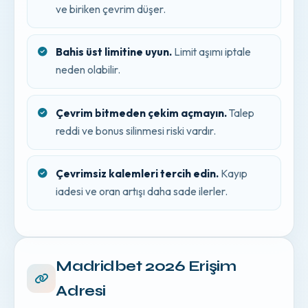
ve biriken çevrim düşer.
Bahis üst limitine uyun.
Limit aşımı iptale
neden olabilir.
Çevrim bitmeden çekim açmayın.
Talep
reddi ve bonus silinmesi riski vardır.
Çevrimsiz kalemleri tercih edin.
Kayıp
iadesi ve oran artışı daha sade ilerler.
Madridbet 2026 Erişim
Adresi