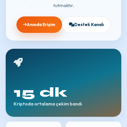
tutmaktır.
Anında Erişim
Destek Kanalı
15 dk
Kriptoda ortalama çekim bandı