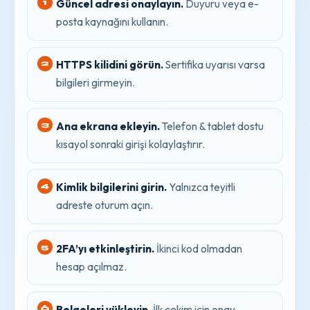
Güncel adresi onaylayın.
Duyuru veya e-
posta kaynağını kullanın.
HTTPS kilidini görün.
Sertifika uyarısı varsa
bilgileri girmeyin.
Ana ekrana ekleyin.
Telefon & tablet dostu
kısayol sonraki girişi kolaylaştırır.
Kimlik bilgilerini girin.
Yalnızca teyitli
adreste oturum açın.
2FA’yı etkinleştirin.
İkinci kod olmadan
hesap açılmaz.
Belgeleri yükleyin.
İlk çekim için onay