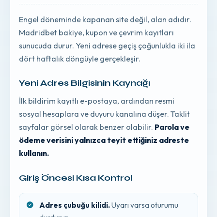
Engel döneminde kapanan site değil, alan adıdır.
Madridbet bakiye, kupon ve çevrim kayıtları
sunucuda durur. Yeni adrese geçiş çoğunlukla iki ila
dört haftalık döngüyle gerçekleşir.
Yeni Adres Bilgisinin Kaynağı
İlk bildirim kayıtlı e-postaya, ardından resmi
sosyal hesaplara ve duyuru kanalına düşer. Taklit
sayfalar görsel olarak benzer olabilir.
Parola ve
ödeme verisini yalnızca teyit ettiğiniz adreste
kullanın.
Giriş Öncesi Kısa Kontrol
Adres çubuğu kilidi.
Uyarı varsa oturumu