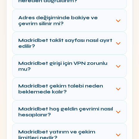
nereden doğrularım?
adres devreye alınır. Hesap verisi, bakiye ve
Öncelik kayıtlı e-posta, ardından rozetli resmi
kuponlar sunucuda kalır. Geçiş sıklığı genelde iki
Adres değişiminde bakiye ve
sosyal hesaplar ve duyuru kanalındadır. Arama
ila dört hafta aralığındadır.
çevrim silinir mi?
sonuçlarındaki sponsorlu satırlar her zaman
Hayır. Profil, bakiye, açık kuponlar ve bonus
resmi adrese çıkmaz. Belirsizlikte canlı destekten
Madridbet taklit sayfası nasıl ayırt
ilerlemesi hesap kimliğine bağlıdır. Alan adı
teyit alın.
edilir?
değişimi bu kayıtları etkilemez. Doğrulanmış yeni
Alan adını karakter karakter okuyun, HTTPS kilidini
adreste aynı kimlik bilgileriyle oturum açılır.
Madridbet girişi için VPN zorunlu
doğrulayın ve yalnızca teyitli kaynaktan gelen
mu?
adresi kullanın. Sponsorlu arama sonuçları ve
Zorunlu değildir. Doğrulanmış adres telefon ve
rozetsiz hesaplar risk taşır.
Madridbet çekim talebi neden
bilgisayar tarayıcısında açılır. Adresi ana ekrana
beklemede kalır?
eklemek sonraki oturumları hızlandırır;
Sık nedenler: tamamlanmamış bonus çevrimi,
yenilemede yalnızca kısayol güncellenir.
Madridbet hoş geldin çevrimi nasıl
eksik kimlik doğrulama veya çekim hesabı adıyla
hesaplanır?
üyelik adının uyuşmamasıdır. Üç koşul tamamsa
İlk yatırıma %150 ek kredi, tavan 7.500 TL, çevrim
işlem sıraya göre ilerler.
Madridbet yatırım ve çekim
x7 uygulanır. 1.500 TL yatırımda 2.250 TL bonus
limitleri nedir?