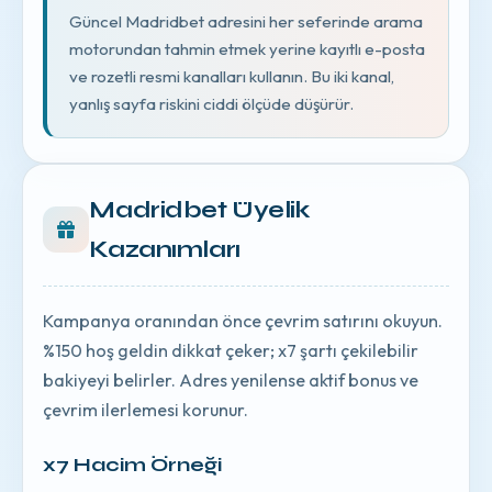
Güncel Madridbet adresini her seferinde arama
motorundan tahmin etmek yerine kayıtlı e-posta
ve rozetli resmi kanalları kullanın. Bu iki kanal,
yanlış sayfa riskini ciddi ölçüde düşürür.
Madridbet Üyelik
Kazanımları
Kampanya oranından önce çevrim satırını okuyun.
%150 hoş geldin dikkat çeker; x7 şartı çekilebilir
bakiyeyi belirler. Adres yenilense aktif bonus ve
çevrim ilerlemesi korunur.
x7 Hacim Örneği