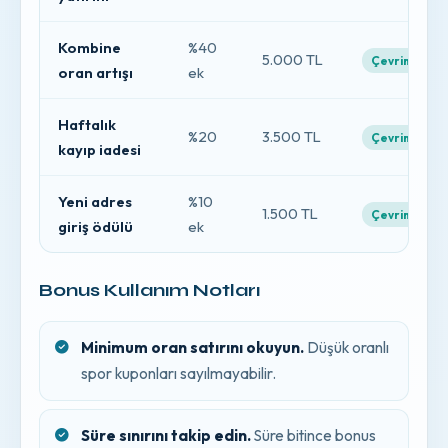
Kombine
%40
5.000 TL
Çevrimsiz
oran artışı
ek
Haftalık
%20
3.500 TL
Çevrimsiz
kayıp iadesi
Yeni adres
%10
1.500 TL
Çevrimsiz
giriş ödülü
ek
Bonus Kullanım Notları
Minimum oran satırını okuyun.
Düşük oranlı
spor kuponları sayılmayabilir.
Süre sınırını takip edin.
Süre bitince bonus