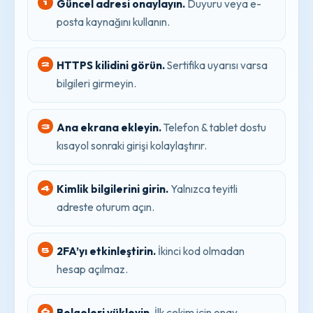
Güncel adresi onaylayın.
Duyuru veya e-
posta kaynağını kullanın.
HTTPS kilidini görün.
Sertifika uyarısı varsa
bilgileri girmeyin.
Ana ekrana ekleyin.
Telefon & tablet dostu
kısayol sonraki girişi kolaylaştırır.
Kimlik bilgilerini girin.
Yalnızca teyitli
adreste oturum açın.
2FA’yı etkinleştirin.
İkinci kod olmadan
hesap açılmaz.
Belgeleri yükleyin.
İlk çekim için onay