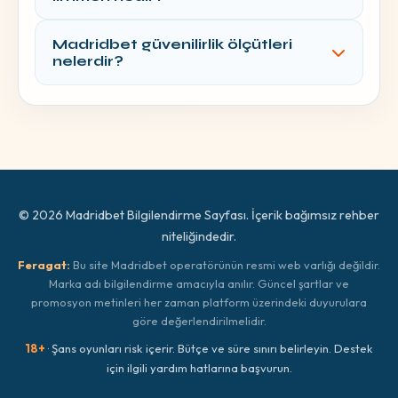
için 15.750 TL hacim gerekir. Alan adı değişse
Yatırım alt sınırı yönteme göre 50–100 TL. Çekim
çevrim sıfırlanmaz.
Madridbet güvenilirlik ölçütleri
alt sınırı çoğunlukla 100 TL, havalede 200 TL.
nelerdir?
Standart üye günlük çekim tavanı 50.000 TL.
Faaliyet izni Curaçao eGaming kapsamındadır.
Oturum SSL ile şifrelenir; oyunlar sertifikalı RNG
altyapısında çalışır. Kullanıcı tarafında 2FA ve
benzersiz parola önerilir.
© 2026 Madridbet Bilgilendirme Sayfası. İçerik bağımsız rehber
niteliğindedir.
Feragat:
Bu site Madridbet operatörünün resmi web varlığı değildir.
Marka adı bilgilendirme amacıyla anılır. Güncel şartlar ve
promosyon metinleri her zaman platform üzerindeki duyurulara
göre değerlendirilmelidir.
18+
· Şans oyunları risk içerir. Bütçe ve süre sınırı belirleyin. Destek
için ilgili yardım hatlarına başvurun.