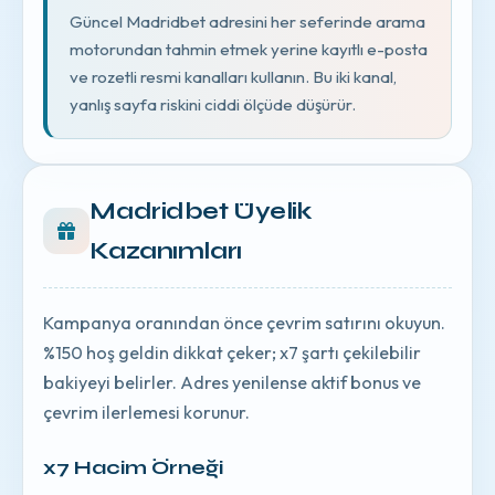
Güncel Madridbet adresini her seferinde arama
motorundan tahmin etmek yerine kayıtlı e-posta
ve rozetli resmi kanalları kullanın. Bu iki kanal,
yanlış sayfa riskini ciddi ölçüde düşürür.
Madridbet Üyelik
Kazanımları
Kampanya oranından önce çevrim satırını okuyun.
%150 hoş geldin dikkat çeker; x7 şartı çekilebilir
bakiyeyi belirler. Adres yenilense aktif bonus ve
çevrim ilerlemesi korunur.
x7 Hacim Örneği