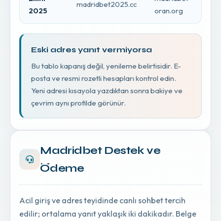
madridbet2025.cc
D
2025
oran.org
Eski adres yanıt vermiyorsa
Bu tablo kapanış değil, yenileme belirtisidir. E-
posta ve resmi rozetli hesapları kontrol edin.
Yeni adresi kısayola yazdıktan sonra bakiye ve
çevrim aynı profilde görünür.
Madridbet Destek ve
Ödeme
Acil giriş ve adres teyidinde canlı sohbet tercih
edilir; ortalama yanıt yaklaşık iki dakikadır. Belge