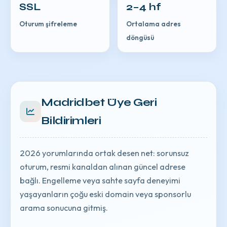
SSL
2–4 hf
Oturum şifreleme
Ortalama adres
döngüsü
Madridbet Üye Geri
Bildirimleri
2026 yorumlarında ortak desen net: sorunsuz
oturum, resmi kanaldan alınan güncel adrese
bağlı. Engelleme veya sahte sayfa deneyimi
yaşayanların çoğu eski domain veya sponsorlu
arama sonucuna gitmiş.