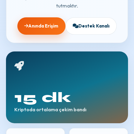
tutmaktır.
Anında Erişim
Destek Kanalı
15 dk
Kriptoda ortalama çekim bandı