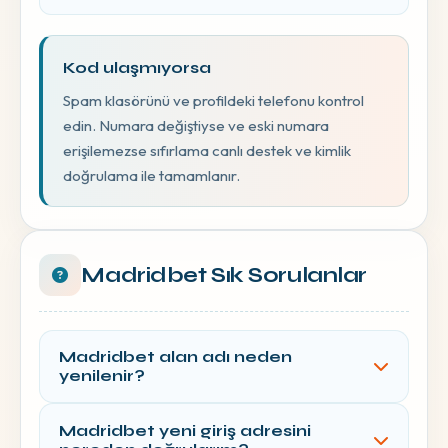
Kod ulaşmıyorsa
Spam klasörünü ve profildeki telefonu kontrol
edin. Numara değiştiyse ve eski numara
erişilemezse sıfırlama canlı destek ve kimlik
doğrulama ile tamamlanır.
Madridbet Sık Sorulanlar
Madridbet alan adı neden
yenilenir?
Curaçao lisanslı platformlar bölgede erişim
Madridbet yeni giriş adresini
kısıtına uğrayabilir. Eski alan adı kapanır, yedek