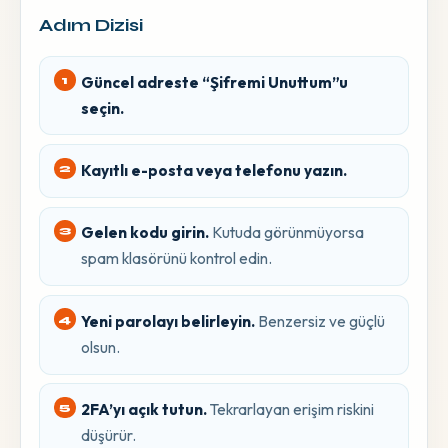
Adım Dizisi
Güncel adreste “Şifremi Unuttum”u
seçin.
Kayıtlı e-posta veya telefonu yazın.
Gelen kodu girin.
Kutuda görünmüyorsa
spam klasörünü kontrol edin.
Yeni parolayı belirleyin.
Benzersiz ve güçlü
olsun.
2FA’yı açık tutun.
Tekrarlayan erişim riskini
düşürür.