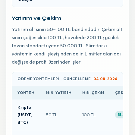
Yatırım ve Çekim
Yatırım alt sınırı 50–100 TL bandındadır. Çekim alt
sınırı çoğunlukla 100 TL, havalede 200 TL; günlük
tavan standart üyede 50.000 TL. Süre farkı
yöntemin kendi işleyişinden gelir. Limitler alan adı
değişse de profil üzerinden işler.
ÖDEME YÖNTEMLERI
GÜNCELLEME ·
04.08.2026
YÖNTEM
MIN. YATIRIM
MIN. ÇEKIM
ÇEKIM SÜ
Kripto
(USDT,
50 TL
100 TL
15–40 dk
BTC)