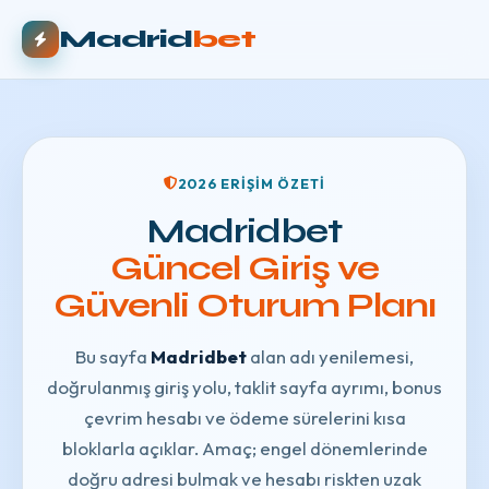
Madrid
bet
2026 ERIŞIM ÖZETI
Madridbet
Güncel Giriş ve
Güvenli Oturum Planı
Bu sayfa
Madridbet
alan adı yenilemesi,
doğrulanmış giriş yolu, taklit sayfa ayrımı, bonus
çevrim hesabı ve ödeme sürelerini kısa
bloklarla açıklar. Amaç; engel dönemlerinde
doğru adresi bulmak ve hesabı riskten uzak