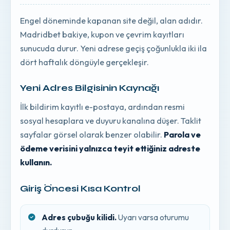
Engel döneminde kapanan site değil, alan adıdır.
Madridbet bakiye, kupon ve çevrim kayıtları
sunucuda durur. Yeni adrese geçiş çoğunlukla iki ila
dört haftalık döngüyle gerçekleşir.
Yeni Adres Bilgisinin Kaynağı
İlk bildirim kayıtlı e-postaya, ardından resmi
sosyal hesaplara ve duyuru kanalına düşer. Taklit
sayfalar görsel olarak benzer olabilir.
Parola ve
ödeme verisini yalnızca teyit ettiğiniz adreste
kullanın.
Giriş Öncesi Kısa Kontrol
Adres çubuğu kilidi.
Uyarı varsa oturumu