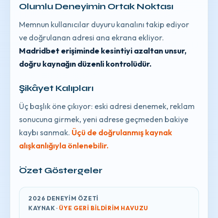
Olumlu Deneyimin Ortak Noktası
Memnun kullanıcılar duyuru kanalını takip ediyor
ve doğrulanan adresi ana ekrana ekliyor.
Madridbet erişiminde kesintiyi azaltan unsur,
doğru kaynağın düzenli kontrolüdür.
Şikâyet Kalıpları
Üç başlık öne çıkıyor: eski adresi denemek, reklam
sonucuna girmek, yeni adrese geçmeden bakiye
kaybı sanmak.
Üçü de doğrulanmış kaynak
alışkanlığıyla önlenebilir.
Özet Göstergeler
2026 DENEYIM ÖZETI
KAYNAK ·
ÜYE GERI BILDIRIM HAVUZU