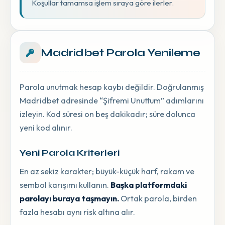
Koşullar tamamsa işlem sıraya göre ilerler.
Madridbet Parola Yenileme
Parola unutmak hesap kaybı değildir. Doğrulanmış
Madridbet adresinde “Şifremi Unuttum” adımlarını
izleyin. Kod süresi on beş dakikadır; süre dolunca
yeni kod alınır.
Yeni Parola Kriterleri
En az sekiz karakter; büyük-küçük harf, rakam ve
sembol karışımı kullanın.
Başka platformdaki
parolayı buraya taşmayın.
Ortak parola, birden
fazla hesabı aynı risk altına alır.