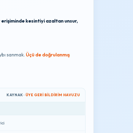
erişiminde kesintiyi azaltan unsur,
aybı sanmak.
Üçü de doğrulanmış
KAYNAK ·
ÜYE GERI BILDIRIM HAVUZU
ici