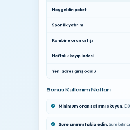
Hoş geldin paketi
Spor ilk yatırım
Kombine oran artışı
Haftalık kayıp iadesi
Yeni adres giriş ödülü
Bonus Kullanım Notları
Minimum oran satırını okuyun.
Düş
Süre sınırını takip edin.
Süre bitinc