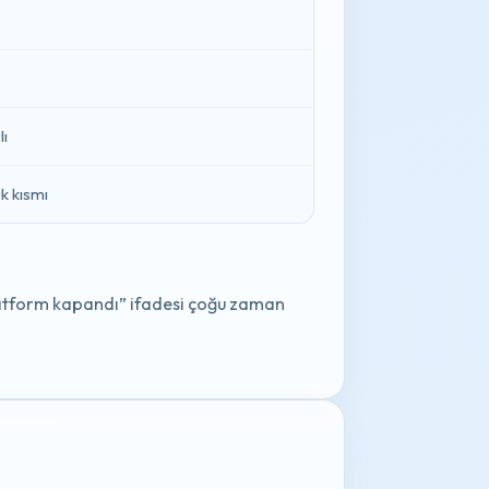
ı
k kısmı
Platform kapandı” ifadesi çoğu zaman