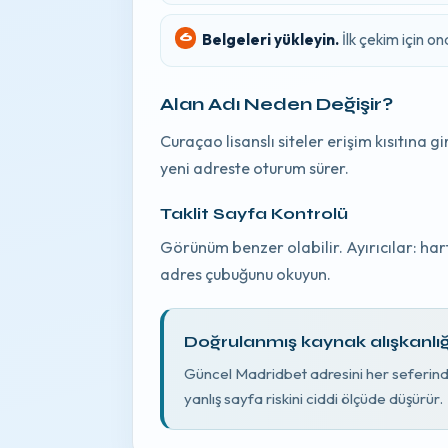
Belgeleri yükleyin.
İlk çekim için o
Alan Adı Neden Değişir?
Curaçao lisanslı siteler erişim kısıtına g
yeni adreste oturum sürer.
Taklit Sayfa Kontrolü
Görünüm benzer olabilir. Ayırıcılar: har
adres çubuğunu okuyun.
Doğrulanmış kaynak alışkanlığ
Güncel Madridbet adresini her seferinde
yanlış sayfa riskini ciddi ölçüde düşürür.