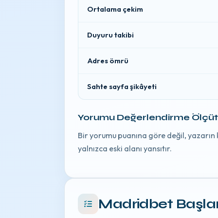
Ortalama çekim
Duyuru takibi
Adres ömrü
Sahte sayfa şikâyeti
Yorumu Değerlendirme Ölçü
Bir yorumu puanına göre değil, yazarın
yalnızca eski alanı yansıtır.
Madridbet Başlan