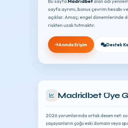
Bu sayfa
Madridbet
alan adı yenileme
sayfa ayrımı, bonus çevrim hesabı ve
açıklar. Amaç; engel dönemlerinde d
riskten uzak tutmaktır.
Anında Erişim
Destek Ka
Madridbet Üye Ger
2026 yorumlarında ortak desen net: sor
yaşayanların çoğu eski domain veya sp