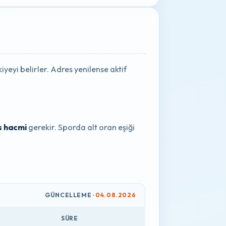
yeyi belirler. Adres yenilense aktif
is hacmi
gerekir. Sporda alt oran eşiği
GÜNCELLEME ·
04.08.2026
SÜRE