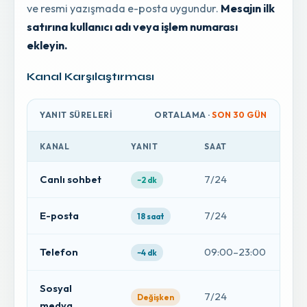
ve resmi yazışmada e-posta uygundur.
Mesajın ilk
satırına kullanıcı adı veya işlem numarası
ekleyin.
Kanal Karşılaştırması
YANIT SÜRELERI
ORTALAMA ·
SON 30 GÜN
KANAL
YANIT
SAAT
UY
Canlı sohbet
7/24
Adre
~2 dk
E-posta
7/24
Bel
18 saat
Telefon
09:00–23:00
Hes
~4 dk
Sosyal
7/24
Adr
Değişken
medya