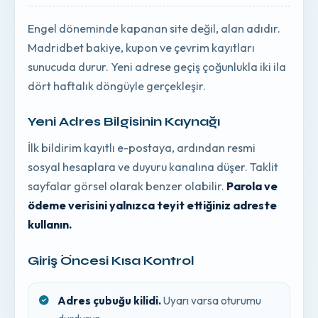
Engel döneminde kapanan site değil, alan adıdır.
Madridbet bakiye, kupon ve çevrim kayıtları
sunucuda durur. Yeni adrese geçiş çoğunlukla iki ila
dört haftalık döngüyle gerçekleşir.
Yeni Adres Bilgisinin Kaynağı
İlk bildirim kayıtlı e-postaya, ardından resmi
sosyal hesaplara ve duyuru kanalına düşer. Taklit
sayfalar görsel olarak benzer olabilir.
Parola ve
ödeme verisini yalnızca teyit ettiğiniz adreste
kullanın.
Giriş Öncesi Kısa Kontrol
Adres çubuğu kilidi.
Uyarı varsa oturumu