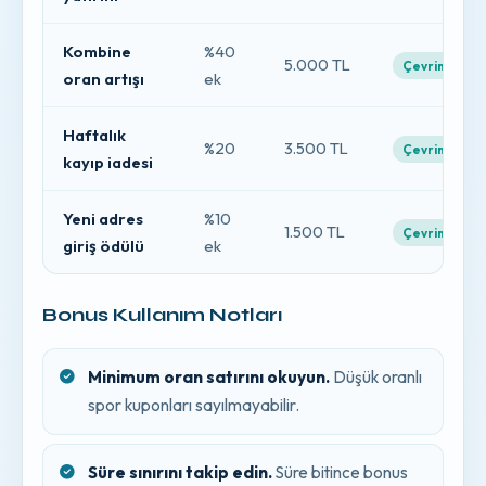
Kombine
%40
5.000 TL
Çevrimsiz
oran artışı
ek
Haftalık
%20
3.500 TL
Çevrimsiz
kayıp iadesi
Yeni adres
%10
1.500 TL
Çevrimsiz
giriş ödülü
ek
Bonus Kullanım Notları
Minimum oran satırını okuyun.
Düşük oranlı
spor kuponları sayılmayabilir.
Süre sınırını takip edin.
Süre bitince bonus