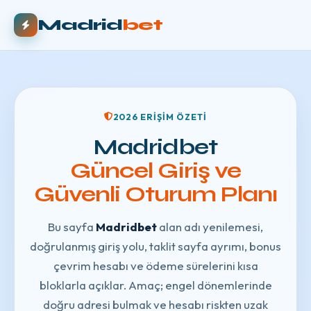
Madrid
bet
2026 ERIŞIM ÖZETI
Madridbet
Güncel Giriş ve
Güvenli Oturum Planı
Bu sayfa
Madridbet
alan adı yenilemesi,
doğrulanmış giriş yolu, taklit sayfa ayrımı, bonus
çevrim hesabı ve ödeme sürelerini kısa
bloklarla açıklar. Amaç; engel dönemlerinde
doğru adresi bulmak ve hesabı riskten uzak