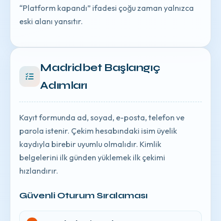
“Platform kapandı” ifadesi çoğu zaman yalnızca
eski alanı yansıtır.
Madridbet Başlangıç
Adımları
Kayıt formunda ad, soyad, e-posta, telefon ve
parola istenir. Çekim hesabındaki isim üyelik
kaydıyla birebir uyumlu olmalıdır. Kimlik
belgelerini ilk günden yüklemek ilk çekimi
hızlandırır.
Güvenli Oturum Sıralaması