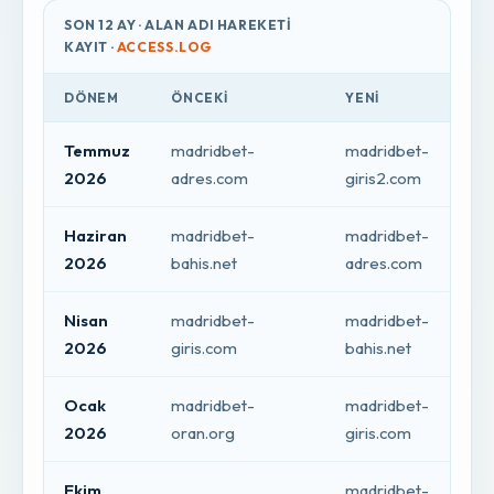
SON 12 AY · ALAN ADI HAREKETI
KAYIT ·
ACCESS.LOG
DÖNEM
ÖNCEKI
YENI
SE
Temmuz
madridbet-
madridbet-
E
2026
adres.com
giris2.com
Haziran
madridbet-
madridbet-
S
2026
bahis.net
adres.com
Nisan
madridbet-
madridbet-
E
2026
giris.com
bahis.net
Ocak
madridbet-
madridbet-
A
2026
oran.org
giris.com
Ekim
madridbet-