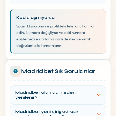
Kod ulaşmıyorsa
Spam klasörünü ve profildeki telefonu kontrol
edin. Numara değiştiyse ve eski numara
erişilemezse sıfırlama canlı destek ve kimlik
doğrulama ile tamamlanır.
Madridbet Sık Sorulanlar
Madridbet alan adı neden
yenilenir?
Curaçao lisanslı platformlar bölgede erişim
Madridbet yeni giriş adresini
kısıtına uğrayabilir. Eski alan adı kapanır, yedek