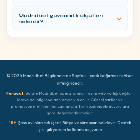
için 15.750 TL hacim gerekir. Alan adı değişse
Yatırım alt sınırı yönteme göre 50–100 TL. Çekim
çevrim sıfırlanmaz.
Madridbet güvenilirlik ölçütleri
alt sınırı çoğunlukla 100 TL, havalede 200 TL.
nelerdir?
Standart üye günlük çekim tavanı 50.000 TL.
Faaliyet izni Curaçao eGaming kapsamındadır.
Oturum SSL ile şifrelenir; oyunlar sertifikalı RNG
altyapısında çalışır. Kullanıcı tarafında 2FA ve
benzersiz parola önerilir.
© 2026 Madridbet Bilgilendirme Sayfası. İçerik bağımsız rehber
niteliğindedir.
Feragat:
Bu site Madridbet operatörünün resmi web varlığı değildir.
Marka adı bilgilendirme amacıyla anılır. Güncel şartlar ve
promosyon metinleri her zaman platform üzerindeki duyurulara
göre değerlendirilmelidir.
18+
· Şans oyunları risk içerir. Bütçe ve süre sınırı belirleyin. Destek
için ilgili yardım hatlarına başvurun.