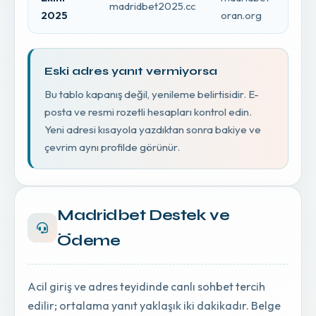
madridbet2025.cc
D
2025
oran.org
Eski adres yanıt vermiyorsa
Bu tablo kapanış değil, yenileme belirtisidir. E-
posta ve resmi rozetli hesapları kontrol edin.
Yeni adresi kısayola yazdıktan sonra bakiye ve
çevrim aynı profilde görünür.
Madridbet Destek ve
Ödeme
Acil giriş ve adres teyidinde canlı sohbet tercih
edilir; ortalama yanıt yaklaşık iki dakikadır. Belge