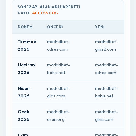
SON 12 AY · ALAN ADI HAREKETI
KAYIT ·
ACCESS.LOG
DÖNEM
ÖNCEKI
YENI
SE
Temmuz
madridbet-
madridbet-
E
2026
adres.com
giris2.com
Haziran
madridbet-
madridbet-
S
2026
bahis.net
adres.com
Nisan
madridbet-
madridbet-
E
2026
giris.com
bahis.net
Ocak
madridbet-
madridbet-
A
2026
oran.org
giris.com
Ekim
madridbet-