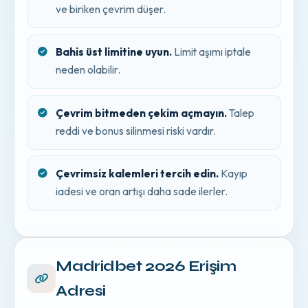
ve biriken çevrim düşer.
Bahis üst limitine uyun.
Limit aşımı iptale
neden olabilir.
Çevrim bitmeden çekim açmayın.
Talep
reddi ve bonus silinmesi riski vardır.
Çevrimsiz kalemleri tercih edin.
Kayıp
iadesi ve oran artışı daha sade ilerler.
Madridbet 2026 Erişim
Adresi