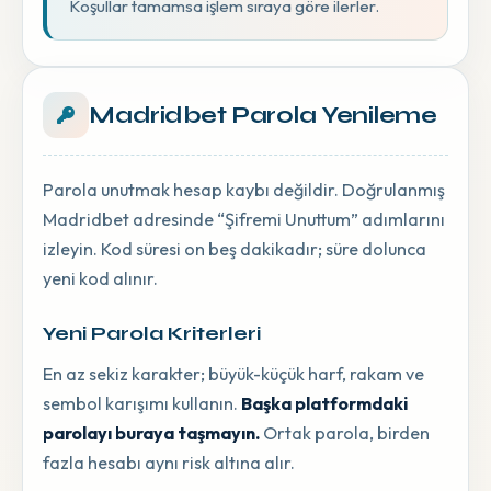
Koşullar tamamsa işlem sıraya göre ilerler.
Madridbet Parola Yenileme
Parola unutmak hesap kaybı değildir. Doğrulanmış
Madridbet adresinde “Şifremi Unuttum” adımlarını
izleyin. Kod süresi on beş dakikadır; süre dolunca
yeni kod alınır.
Yeni Parola Kriterleri
En az sekiz karakter; büyük-küçük harf, rakam ve
sembol karışımı kullanın.
Başka platformdaki
parolayı buraya taşmayın.
Ortak parola, birden
fazla hesabı aynı risk altına alır.