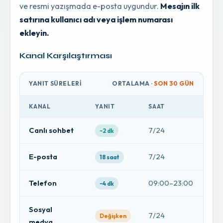
ve resmi yazışmada e-posta uygundur.
Mesajın ilk
satırına kullanıcı adı veya işlem numarası
ekleyin.
Kanal Karşılaştırması
YANIT SÜRELERI
ORTALAMA ·
SON 30 GÜN
KANAL
YANIT
SAAT
UY
Canlı sohbet
7/24
Adre
~2 dk
E-posta
7/24
Bel
18 saat
Telefon
09:00–23:00
Hes
~4 dk
Sosyal
7/24
Adr
Değişken
medya