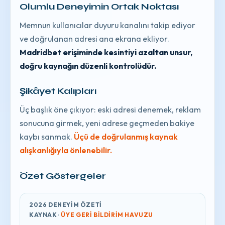
Olumlu Deneyimin Ortak Noktası
Memnun kullanıcılar duyuru kanalını takip ediyor
ve doğrulanan adresi ana ekrana ekliyor.
Madridbet erişiminde kesintiyi azaltan unsur,
doğru kaynağın düzenli kontrolüdür.
Şikâyet Kalıpları
Üç başlık öne çıkıyor: eski adresi denemek, reklam
sonucuna girmek, yeni adrese geçmeden bakiye
kaybı sanmak.
Üçü de doğrulanmış kaynak
alışkanlığıyla önlenebilir.
Özet Göstergeler
2026 DENEYIM ÖZETI
KAYNAK ·
ÜYE GERI BILDIRIM HAVUZU