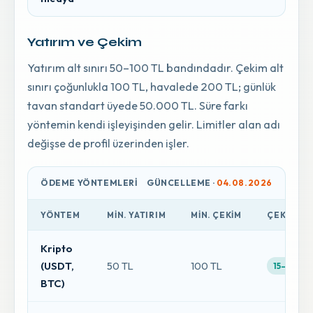
Yatırım ve Çekim
Yatırım alt sınırı 50–100 TL bandındadır. Çekim alt
sınırı çoğunlukla 100 TL, havalede 200 TL; günlük
tavan standart üyede 50.000 TL. Süre farkı
yöntemin kendi işleyişinden gelir. Limitler alan adı
değişse de profil üzerinden işler.
ÖDEME YÖNTEMLERI
GÜNCELLEME ·
04.08.2026
YÖNTEM
MIN. YATIRIM
MIN. ÇEKIM
ÇEKIM SÜ
Kripto
(USDT,
50 TL
100 TL
15–40 dk
BTC)