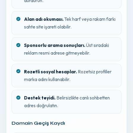
durdurun.
Alan adı okuması.
Tek harf veya rakam farkı
sahte site işareti olabilir.
Sponsorlu arama sonuçları.
Üst sıradaki
reklam resmi adrese gitmeyebilir.
Rozetli sosyal hesaplar.
Rozetsiz profiller
marka adını kullanabilir.
Destek teyidi.
Belirsizlikte canlı sohbetten
adres doğrulatın.
Domain Geçiş Kaydı