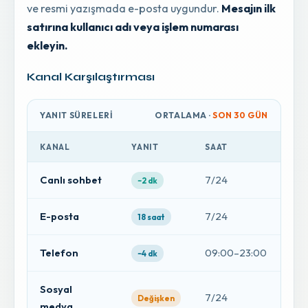
ve resmi yazışmada e-posta uygundur.
Mesajın ilk
satırına kullanıcı adı veya işlem numarası
ekleyin.
Kanal Karşılaştırması
YANIT SÜRELERI
ORTALAMA ·
SON 30 GÜN
KANAL
YANIT
SAAT
UY
Canlı sohbet
7/24
Adre
~2 dk
E-posta
7/24
Bel
18 saat
Telefon
09:00–23:00
Hes
~4 dk
Sosyal
7/24
Adr
Değişken
medya