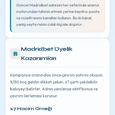
Güncel Madridbet adresini her seferinde arama
motorundan tahmin etmek yerine kayıtlı e-posta
ve rozetli resmi kanalları kullanın. Bu iki kanal,
yanlış sayfa riskini ciddi ölçüde düşürür.
Madridbet Üyelik
Kazanımları
Kampanya oranından önce çevrim satırını okuyun.
%150 hoş geldin dikkat çeker; x7 şartı çekilebilir
bakiyeyi belirler. Adres yenilense aktif bonus ve
çevrim ilerlemesi korunur.
x7 Hacim Örneği