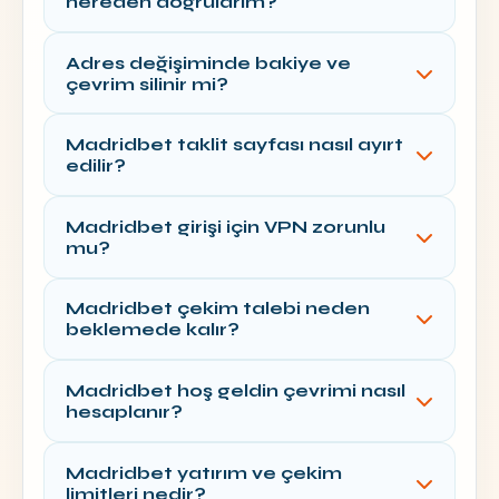
nereden doğrularım?
adres devreye alınır. Hesap verisi, bakiye ve
Öncelik kayıtlı e-posta, ardından rozetli resmi
kuponlar sunucuda kalır. Geçiş sıklığı genelde iki
Adres değişiminde bakiye ve
sosyal hesaplar ve duyuru kanalındadır. Arama
ila dört hafta aralığındadır.
çevrim silinir mi?
sonuçlarındaki sponsorlu satırlar her zaman
Hayır. Profil, bakiye, açık kuponlar ve bonus
resmi adrese çıkmaz. Belirsizlikte canlı destekten
Madridbet taklit sayfası nasıl ayırt
ilerlemesi hesap kimliğine bağlıdır. Alan adı
teyit alın.
edilir?
değişimi bu kayıtları etkilemez. Doğrulanmış yeni
Alan adını karakter karakter okuyun, HTTPS kilidini
adreste aynı kimlik bilgileriyle oturum açılır.
Madridbet girişi için VPN zorunlu
doğrulayın ve yalnızca teyitli kaynaktan gelen
mu?
adresi kullanın. Sponsorlu arama sonuçları ve
Zorunlu değildir. Doğrulanmış adres telefon ve
rozetsiz hesaplar risk taşır.
Madridbet çekim talebi neden
bilgisayar tarayıcısında açılır. Adresi ana ekrana
beklemede kalır?
eklemek sonraki oturumları hızlandırır;
Sık nedenler: tamamlanmamış bonus çevrimi,
yenilemede yalnızca kısayol güncellenir.
Madridbet hoş geldin çevrimi nasıl
eksik kimlik doğrulama veya çekim hesabı adıyla
hesaplanır?
üyelik adının uyuşmamasıdır. Üç koşul tamamsa
İlk yatırıma %150 ek kredi, tavan 7.500 TL, çevrim
işlem sıraya göre ilerler.
Madridbet yatırım ve çekim
x7 uygulanır. 1.500 TL yatırımda 2.250 TL bonus
limitleri nedir?