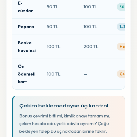
E-
50 TL
100 TL
30–60 dk
cüzdan
Papara
50 TL
100 TL
1–3 saat
Banka
100 TL
200 TL
Mesai saa
havalesi
Ön
ödemeli
100 TL
—
Çekim yo
kart
Çekim beklemedeyse üç kontrol
Bonus çevrimi bitti mi, kimlik onayı tamam mı,
çekim hesabı adı üyelik adıyla aynı mı? Çoğu
bekleyen talep bu üç noktadan birine takılır.