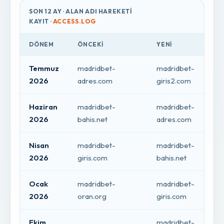
SON 12 AY · ALAN ADI HAREKETI
KAYIT ·
ACCESS.LOG
DÖNEM
ÖNCEKI
YENI
SE
Temmuz
madridbet-
madridbet-
E
2026
adres.com
giris2.com
Haziran
madridbet-
madridbet-
S
2026
bahis.net
adres.com
Nisan
madridbet-
madridbet-
E
2026
giris.com
bahis.net
Ocak
madridbet-
madridbet-
A
2026
oran.org
giris.com
Ekim
madridbet-