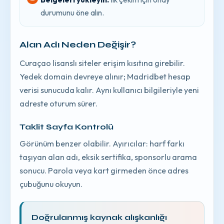
durumunu öne alın.
Alan Adı Neden Değişir?
Curaçao lisanslı siteler erişim kısıtına girebilir.
Yedek domain devreye alınır; Madridbet hesap
verisi sunucuda kalır. Aynı kullanıcı bilgileriyle yeni
adreste oturum sürer.
Taklit Sayfa Kontrolü
Görünüm benzer olabilir. Ayırıcılar: harf farkı
taşıyan alan adı, eksik sertifika, sponsorlu arama
sonucu. Parola veya kart girmeden önce adres
çubuğunu okuyun.
Doğrulanmış kaynak alışkanlığı