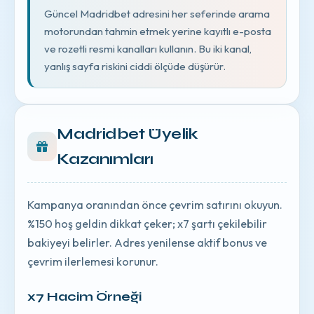
Güncel Madridbet adresini her seferinde arama
motorundan tahmin etmek yerine kayıtlı e-posta
ve rozetli resmi kanalları kullanın. Bu iki kanal,
yanlış sayfa riskini ciddi ölçüde düşürür.
Madridbet Üyelik
Kazanımları
Kampanya oranından önce çevrim satırını okuyun.
%150 hoş geldin dikkat çeker; x7 şartı çekilebilir
bakiyeyi belirler. Adres yenilense aktif bonus ve
çevrim ilerlemesi korunur.
x7 Hacim Örneği