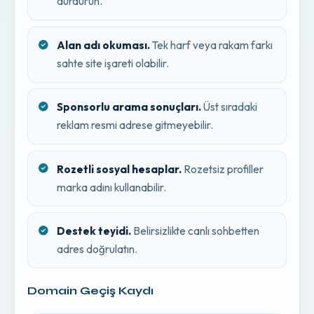
durdurun.
Alan adı okuması.
Tek harf veya rakam farkı
sahte site işareti olabilir.
Sponsorlu arama sonuçları.
Üst sıradaki
reklam resmi adrese gitmeyebilir.
Rozetli sosyal hesaplar.
Rozetsiz profiller
marka adını kullanabilir.
Destek teyidi.
Belirsizlikte canlı sohbetten
adres doğrulatın.
Domain Geçiş Kaydı