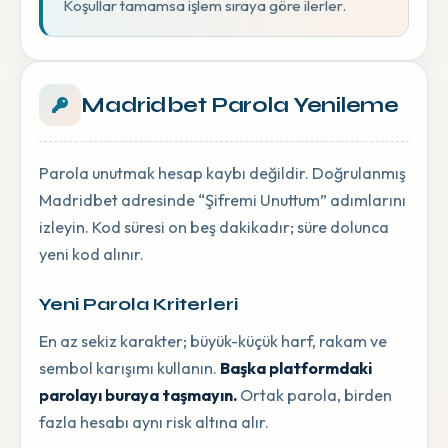
Koşullar tamamsa işlem sıraya göre ilerler.
Madridbet Parola Yenileme
Parola unutmak hesap kaybı değildir. Doğrulanmış
Madridbet adresinde “Şifremi Unuttum” adımlarını
izleyin. Kod süresi on beş dakikadır; süre dolunca
yeni kod alınır.
Yeni Parola Kriterleri
En az sekiz karakter; büyük-küçük harf, rakam ve
sembol karışımı kullanın.
Başka platformdaki
parolayı buraya taşmayın.
Ortak parola, birden
fazla hesabı aynı risk altına alır.