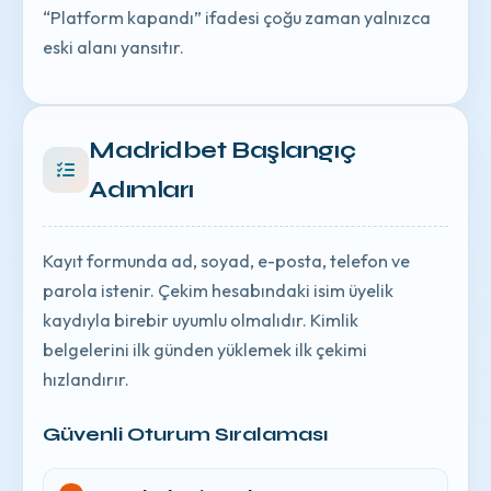
“Platform kapandı” ifadesi çoğu zaman yalnızca
eski alanı yansıtır.
Madridbet Başlangıç
Adımları
Kayıt formunda ad, soyad, e-posta, telefon ve
parola istenir. Çekim hesabındaki isim üyelik
kaydıyla birebir uyumlu olmalıdır. Kimlik
belgelerini ilk günden yüklemek ilk çekimi
hızlandırır.
Güvenli Oturum Sıralaması