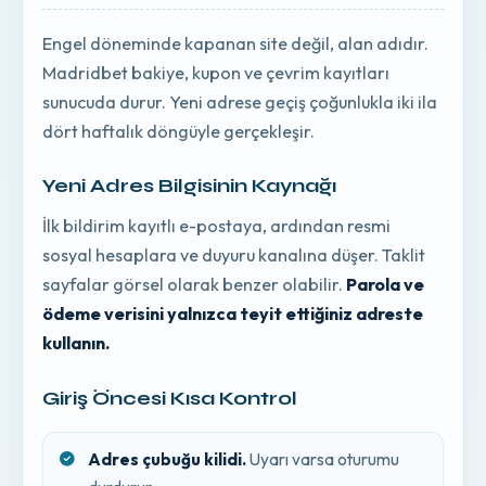
Engel döneminde kapanan site değil, alan adıdır.
Madridbet bakiye, kupon ve çevrim kayıtları
sunucuda durur. Yeni adrese geçiş çoğunlukla iki ila
dört haftalık döngüyle gerçekleşir.
Yeni Adres Bilgisinin Kaynağı
İlk bildirim kayıtlı e-postaya, ardından resmi
sosyal hesaplara ve duyuru kanalına düşer. Taklit
sayfalar görsel olarak benzer olabilir.
Parola ve
ödeme verisini yalnızca teyit ettiğiniz adreste
kullanın.
Giriş Öncesi Kısa Kontrol
Adres çubuğu kilidi.
Uyarı varsa oturumu