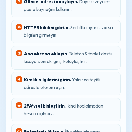
Güncel adresi onaylayın.
Duyuru veya e-
posta kaynağını kullanın.
HTTPS kilidini görün.
Sertifika uyarısı varsa
bilgileri girmeyin.
Ana ekrana ekleyin.
Telefon & tablet dostu
kısayol sonraki girişi kolaylaştırır.
Kimlik bilgilerini girin.
Yalnızca teyitli
adreste oturum açın.
2FA’yı etkinleştirin.
İkinci kod olmadan
hesap açılmaz.
Belgeleri yükleyin.
İlk çekim için onay