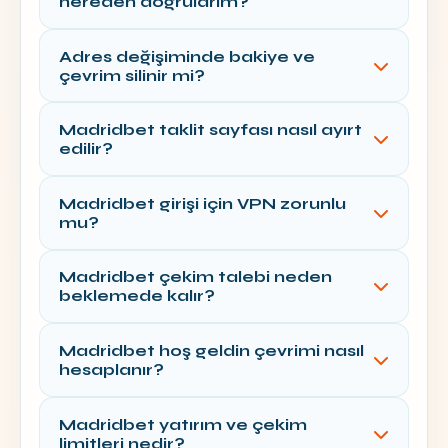
nereden doğrularım?
adres devreye alınır. Hesap verisi, bakiye ve
Öncelik kayıtlı e-posta, ardından rozetli resmi
kuponlar sunucuda kalır. Geçiş sıklığı genelde iki
Adres değişiminde bakiye ve
sosyal hesaplar ve duyuru kanalındadır. Arama
ila dört hafta aralığındadır.
çevrim silinir mi?
sonuçlarındaki sponsorlu satırlar her zaman
Hayır. Profil, bakiye, açık kuponlar ve bonus
resmi adrese çıkmaz. Belirsizlikte canlı destekten
Madridbet taklit sayfası nasıl ayırt
ilerlemesi hesap kimliğine bağlıdır. Alan adı
teyit alın.
edilir?
değişimi bu kayıtları etkilemez. Doğrulanmış yeni
Alan adını karakter karakter okuyun, HTTPS kilidini
adreste aynı kimlik bilgileriyle oturum açılır.
Madridbet girişi için VPN zorunlu
doğrulayın ve yalnızca teyitli kaynaktan gelen
mu?
adresi kullanın. Sponsorlu arama sonuçları ve
Zorunlu değildir. Doğrulanmış adres telefon ve
rozetsiz hesaplar risk taşır.
Madridbet çekim talebi neden
bilgisayar tarayıcısında açılır. Adresi ana ekrana
beklemede kalır?
eklemek sonraki oturumları hızlandırır;
Sık nedenler: tamamlanmamış bonus çevrimi,
yenilemede yalnızca kısayol güncellenir.
Madridbet hoş geldin çevrimi nasıl
eksik kimlik doğrulama veya çekim hesabı adıyla
hesaplanır?
üyelik adının uyuşmamasıdır. Üç koşul tamamsa
İlk yatırıma %150 ek kredi, tavan 7.500 TL, çevrim
işlem sıraya göre ilerler.
Madridbet yatırım ve çekim
x7 uygulanır. 1.500 TL yatırımda 2.250 TL bonus
limitleri nedir?