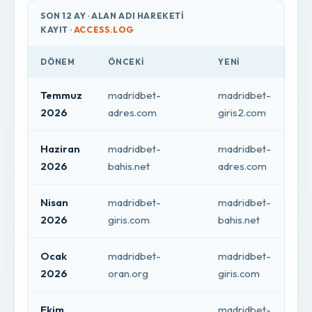
SON 12 AY · ALAN ADI HAREKETI
KAYIT ·
ACCESS.LOG
DÖNEM
ÖNCEKI
YENI
SE
Temmuz
madridbet-
madridbet-
E
2026
adres.com
giris2.com
Haziran
madridbet-
madridbet-
S
2026
bahis.net
adres.com
Nisan
madridbet-
madridbet-
E
2026
giris.com
bahis.net
Ocak
madridbet-
madridbet-
A
2026
oran.org
giris.com
Ekim
madridbet-