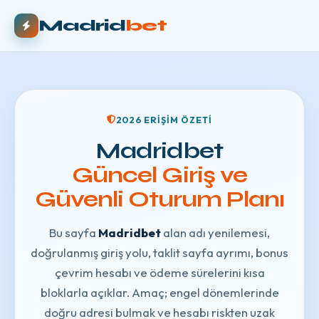
Madrid
bet
2026 ERIŞIM ÖZETI
Madridbet
Güncel Giriş ve
Güvenli Oturum Planı
Bu sayfa
Madridbet
alan adı yenilemesi,
doğrulanmış giriş yolu, taklit sayfa ayrımı, bonus
çevrim hesabı ve ödeme sürelerini kısa
bloklarla açıklar. Amaç; engel dönemlerinde
doğru adresi bulmak ve hesabı riskten uzak