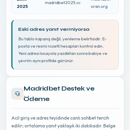
madridbet2025.cc
D
2025
oran.org
Eski adres yanıt vermiyorsa
Bu tablo kapanış değil, yenileme belirtisidir. E-
posta ve resmi rozetli hesapları kontrol edin.
Yeni adresi kısayola yazdıktan sonra bakiye ve
çevrim aynı profilde görünür.
Madridbet Destek ve
Ödeme
Acil giriş ve adres teyidinde canlı sohbet tercih
edilir; ortalama yanıt yaklaşık iki dakikadır. Belge