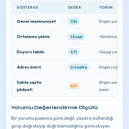
GÖSTERGE
DEĞER
YORUM
Genel memnuniyet
Erişim sürekliliği
%84
Ortalama çekim
Yönteme göre d
1,5 saat
Duyuru takibi
Geçişi yumuşatı
%71
Adres ömrü
Engel yoğunluğ
2–4 hafta
Sahte sayfa
Erişim sorunlar
%57
şikâyeti
kısmı
Yorumu Değerlendirme Ölçütü
Bir yorumu puanına göre değil, yazarın kullandığı
girişi doğrulayıp doğrulamadığına göre okuyun.