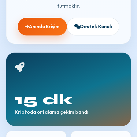
tutmaktır.
Anında Erişim
Destek Kanalı
15 dk
Kriptoda ortalama çekim bandı