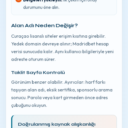
durumunu öne alın.
Alan Adı Neden Değişir?
Curaçao lisanslı siteler erişim kısıtına girebilir.
Yedek domain devreye alınır; Madridbet hesap
verisi sunucuda kalır. Aynı kullanıcı bilgileriyle yeni
adreste oturum sürer.
Taklit Sayfa Kontrolü
Görünüm benzer olabilir. Ayırıcılar: harf farkı
taşıyan alan adı, eksik sertifika, sponsorlu arama
sonucu. Parola veya kart girmeden önce adres
çubuğunu okuyun.
Doğrulanmış kaynak alışkanlığı