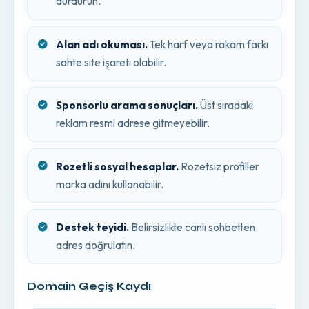
durdurun.
Alan adı okuması.
Tek harf veya rakam farkı
sahte site işareti olabilir.
Sponsorlu arama sonuçları.
Üst sıradaki
reklam resmi adrese gitmeyebilir.
Rozetli sosyal hesaplar.
Rozetsiz profiller
marka adını kullanabilir.
Destek teyidi.
Belirsizlikte canlı sohbetten
adres doğrulatın.
Domain Geçiş Kaydı