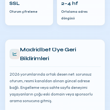
SSL
2–4 hf
Oturum şifreleme
Ortalama adres
döngüsü
Madridbet Üye Geri
Bildirimleri
2026 yorumlarında ortak desen net: sorunsuz
oturum, resmi kanaldan alınan güncel adrese
bağlı. Engelleme veya sahte sayfa deneyimi
yaşayanların çoğu eski domain veya sponsorlu
arama sonucuna gitmiş.