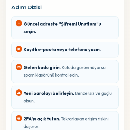
Adım Dizisi
Güncel adreste “Şifremi Unuttum”u
seçin.
Kayıtlı e-posta veya telefonu yazın.
Gelen kodu girin.
Kutuda görünmüyorsa
spam klasörünü kontrol edin.
Yeni parolayı belirleyin.
Benzersiz ve güçlü
olsun.
2FA’yı açık tutun.
Tekrarlayan erişim riskini
düşürür.