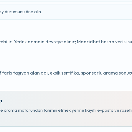
nay durumunu öne alın.
irebilir. Yedek domain devreye alınır; Madridbet hesap verisi sun
f farkı taşıyan alan adı, eksik sertifika, sponsorlu arama son
ı
 arama motorundan tahmin etmek yerine kayıtlı e-posta ve rozetli res