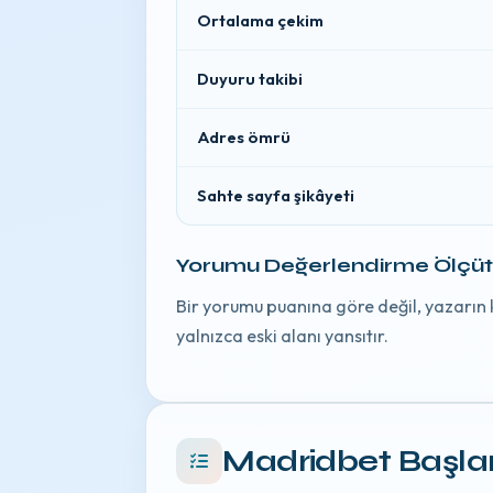
Ortalama çekim
Duyuru takibi
Adres ömrü
Sahte sayfa şikâyeti
Yorumu Değerlendirme Ölçü
Bir yorumu puanına göre değil, yazarın
yalnızca eski alanı yansıtır.
Madridbet Başlan