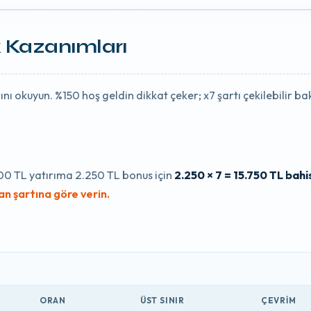
 Kazanımları
okuyun. %150 hoş geldin dikkat çeker; x7 şartı çekilebilir baki
500 TL yatırıma 2.250 TL bonus için
2.250 × 7 = 15.750 TL bah
n şartına göre verin.
ORAN
ÜST SINIR
ÇEVRIM