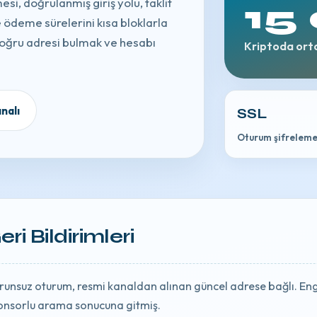
si, doğrulanmış giriş yolu, taklit
15
 ödeme sürelerini kısa bloklarla
oğru adresi bulmak ve hesabı
Kriptoda ort
nalı
SSL
Oturum şifrelem
i Bildirimleri
unsuz oturum, resmi kanaldan alınan güncel adrese bağlı. En
onsorlu arama sonucuna gitmiş.