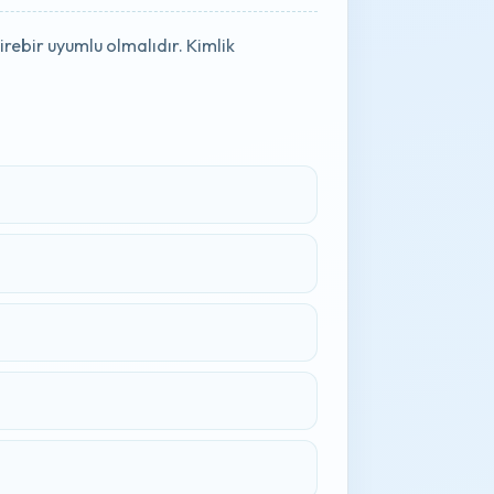
rebir uyumlu olmalıdır. Kimlik