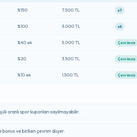
%150
7.500 TL
x7
%100
3.000 TL
x6
%40 ek
5.000 TL
Çevrimsiz
%20
3.500 TL
Çevrimsiz
%10 ek
1.500 TL
Çevrimsiz
ük oranlı spor kuponları sayılmayabilir.
e bonus ve biriken çevrim düşer.