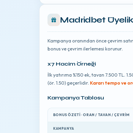
Madridbet Üyelik
Kampanya oranından önce çevrim satırını 
bonus ve çevrim ilerlemesi korunur.
x7 Hacim Örneği
İlk yatırıma %150 ek, tavan 7.500 TL. 1.
(ör. 1.50) geçerlidir.
Kararı tempo ve ora
Kampanya Tablosu
BONUS ÖZETI · ORAN / TAVAN / ÇEVRIM
KAMPANYA