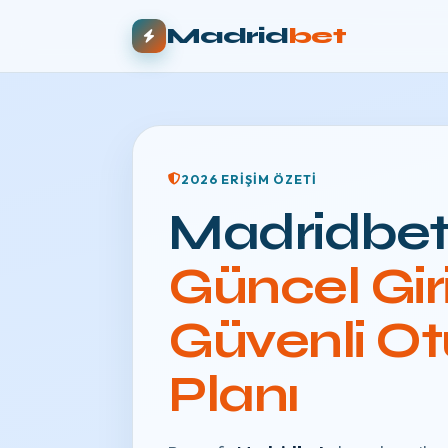
Madrid
bet
2026 ERIŞIM ÖZETI
Madridbe
Güncel Gir
Güvenli O
Planı