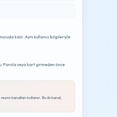
ucuda kalır. Aynı kullanıcı bilgileriyle
ucu. Parola veya kart girmeden önce
mi kanalları kullanın. Bu iki kanal,