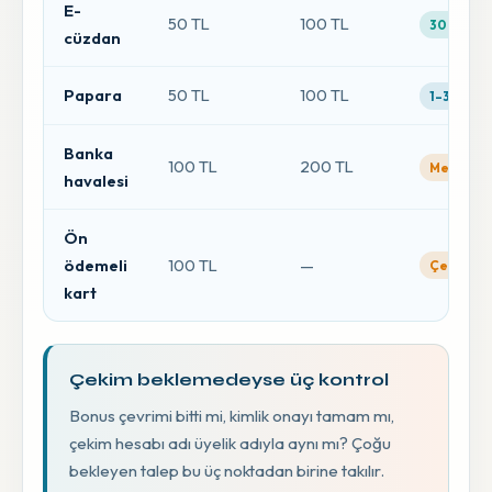
E-
50 TL
100 TL
30–60 dk
cüzdan
Papara
50 TL
100 TL
1–3 saat
Banka
100 TL
200 TL
Mesai saa
havalesi
Ön
ödemeli
100 TL
—
Çekim yo
kart
Çekim beklemedeyse üç kontrol
Bonus çevrimi bitti mi, kimlik onayı tamam mı,
çekim hesabı adı üyelik adıyla aynı mı? Çoğu
bekleyen talep bu üç noktadan birine takılır.