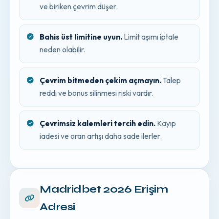
ve biriken çevrim düşer.
Bahis üst limitine uyun.
Limit aşımı iptale
neden olabilir.
Çevrim bitmeden çekim açmayın.
Talep
reddi ve bonus silinmesi riski vardır.
Çevrimsiz kalemleri tercih edin.
Kayıp
iadesi ve oran artışı daha sade ilerler.
Madridbet 2026 Erişim
Adresi