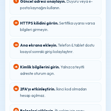
Güncel adresi onaylayın.
Duyuru veya e-
posta kaynağını kullanın.
HTTPS kilidini görün.
Sertifika uyarısı varsa
bilgileri girmeyin.
Ana ekrana ekleyin.
Telefon & tablet dostu
kısayol sonraki girişi kolaylaştırır.
Kimlik bilgilerini girin.
Yalnızca teyitli
adreste oturum açın.
2FA’yı etkinleştirin.
İkinci kod olmadan
hesap açılmaz.
Belgeleri yükleyin.
İlk çekim için onay