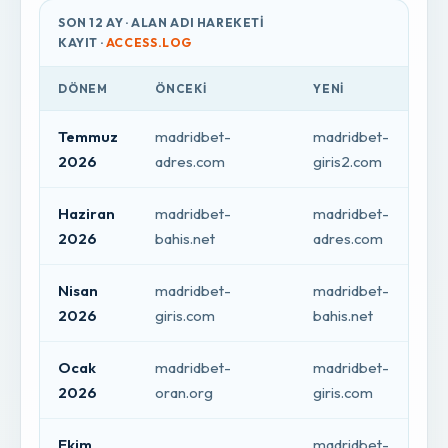
SON 12 AY · ALAN ADI HAREKETI
KAYIT ·
ACCESS.LOG
DÖNEM
ÖNCEKI
YENI
SE
Temmuz
madridbet-
madridbet-
E
2026
adres.com
giris2.com
Haziran
madridbet-
madridbet-
S
2026
bahis.net
adres.com
Nisan
madridbet-
madridbet-
E
2026
giris.com
bahis.net
Ocak
madridbet-
madridbet-
A
2026
oran.org
giris.com
Ekim
madridbet-