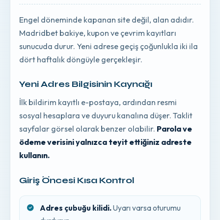
Engel döneminde kapanan site değil, alan adıdır.
Madridbet bakiye, kupon ve çevrim kayıtları
sunucuda durur. Yeni adrese geçiş çoğunlukla iki ila
dört haftalık döngüyle gerçekleşir.
Yeni Adres Bilgisinin Kaynağı
İlk bildirim kayıtlı e-postaya, ardından resmi
sosyal hesaplara ve duyuru kanalına düşer. Taklit
sayfalar görsel olarak benzer olabilir.
Parola ve
ödeme verisini yalnızca teyit ettiğiniz adreste
kullanın.
Giriş Öncesi Kısa Kontrol
Adres çubuğu kilidi.
Uyarı varsa oturumu