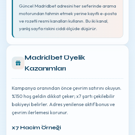
Güncel Madridbet adresini her seferinde arama
motorundan tahmin etmek yerine kayıtlı e-posta
ve rozetli resmi kanalları kullanın. Bu iki kanal,
yanlış sayfa riskini ciddi ölçüde düşürür.
Madridbet Üyelik
Kazanımları
Kampanya oranından önce çevrim satırını okuyun.
%150 hoş geldin dikkat çeker; x7 şartı çekilebilir
bakiyeyi belirler. Adres yenilense aktif bonus ve
çevrim ilerlemesi korunur.
x7 Hacim Örneği