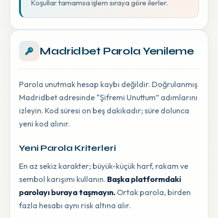
Koşullar tamamsa işlem sıraya göre ilerler.
Madridbet Parola Yenileme
Parola unutmak hesap kaybı değildir. Doğrulanmış
Madridbet adresinde “Şifremi Unuttum” adımlarını
izleyin. Kod süresi on beş dakikadır; süre dolunca
yeni kod alınır.
Yeni Parola Kriterleri
En az sekiz karakter; büyük-küçük harf, rakam ve
sembol karışımı kullanın.
Başka platformdaki
parolayı buraya taşmayın.
Ortak parola, birden
fazla hesabı aynı risk altına alır.