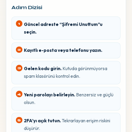
Adım Dizisi
Güncel adreste “Şifremi Unuttum”u
seçin.
Kayıtlı e-posta veya telefonu yazın.
Gelen kodu girin.
Kutuda görünmüyorsa
spam klasörünü kontrol edin.
Yeni parolayı belirleyin.
Benzersiz ve güçlü
olsun.
2FA’yı açık tutun.
Tekrarlayan erişim riskini
düşürür.