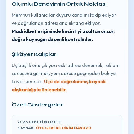
Olumlu Deneyimin Ortak Noktası
Memnun kullanıcılar duyuru kanalını takip ediyor
ve doğrulanan adresi ana ekrana ekliyor.
Madridbet erişiminde kesintiyi azaltan unsur,
doğru kaynağın düzenli kontrolüdür.
Şikâyet Kalıpları
Üç başlık öne çıkıyor: eski adresi denemek, reklam
sonucuna girmek, yeni adrese geçmeden bakiye
kaybı sanmak.
Üçü de doğrulanmış kaynak
alışkanlığıyla önlenebilir.
Özet Göstergeler
2026 DENEYIM ÖZETI
KAYNAK ·
ÜYE GERI BILDIRIM HAVUZU