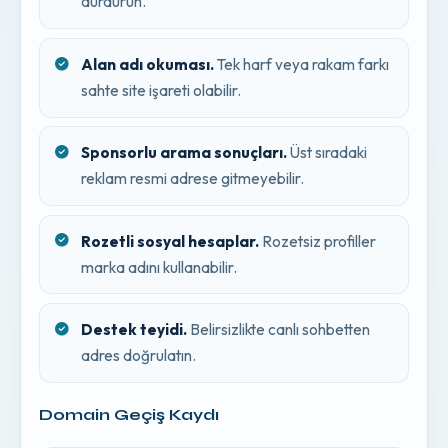
durdurun.
Alan adı okuması.
Tek harf veya rakam farkı
sahte site işareti olabilir.
Sponsorlu arama sonuçları.
Üst sıradaki
reklam resmi adrese gitmeyebilir.
Rozetli sosyal hesaplar.
Rozetsiz profiller
marka adını kullanabilir.
Destek teyidi.
Belirsizlikte canlı sohbetten
adres doğrulatın.
Domain Geçiş Kaydı