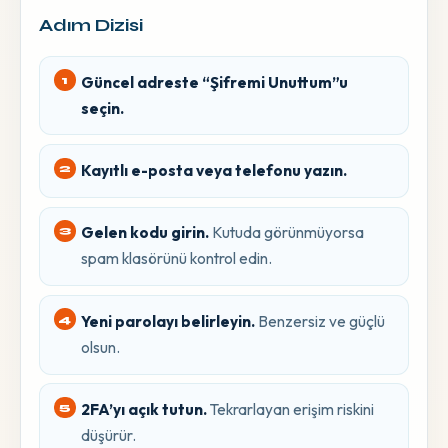
Adım Dizisi
Güncel adreste “Şifremi Unuttum”u
seçin.
Kayıtlı e-posta veya telefonu yazın.
Gelen kodu girin.
Kutuda görünmüyorsa
spam klasörünü kontrol edin.
Yeni parolayı belirleyin.
Benzersiz ve güçlü
olsun.
2FA’yı açık tutun.
Tekrarlayan erişim riskini
düşürür.