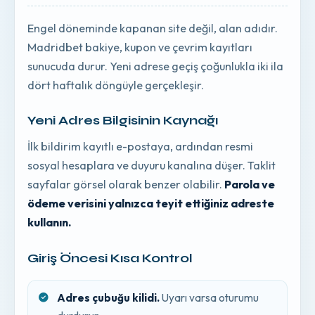
Engel döneminde kapanan site değil, alan adıdır.
Madridbet bakiye, kupon ve çevrim kayıtları
sunucuda durur. Yeni adrese geçiş çoğunlukla iki ila
dört haftalık döngüyle gerçekleşir.
Yeni Adres Bilgisinin Kaynağı
İlk bildirim kayıtlı e-postaya, ardından resmi
sosyal hesaplara ve duyuru kanalına düşer. Taklit
sayfalar görsel olarak benzer olabilir.
Parola ve
ödeme verisini yalnızca teyit ettiğiniz adreste
kullanın.
Giriş Öncesi Kısa Kontrol
Adres çubuğu kilidi.
Uyarı varsa oturumu