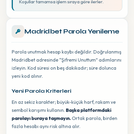
Koşullar tamamsa işlem sıraya göre ilerler.
Madridbet Parola Yenileme
Parola unutmak hesap kaybı değildir. Doğrulanmış
Madridbet adresinde “Şifremi Unuttum” adımlarını
izleyin. Kod süresi on beş dakikadır; süre dolunca
yeni kod alınır.
Yeni Parola Kriterleri
En az sekiz karakter; büyük-küçük harf, rakam ve
sembol karışımı kullanın.
Başka platformdaki
parolayı buraya taşmayın.
Ortak parola, birden
fazla hesabı aynı risk altına alır.