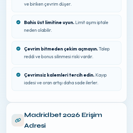
ve biriken çevrim düşer.
Bahis üst limitine uyun.
Limit aşımı iptale
neden olabilir.
Çevrim bitmeden çekim açmayın.
Talep
reddi ve bonus silinmesi riski vardır.
Çevrimsiz kalemleri tercih edin.
Kayıp
iadesi ve oran artışı daha sade ilerler.
Madridbet 2026 Erişim
Adresi