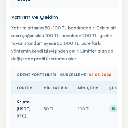
Yatırım ve Çekim
Yatırım alt sınırı 50–100 TL bandındadır. Çekim alt
sınırı çoğunlukla 100 TL, havalede 200 TL; günlük
tavan standart üyede 50.000 TL. Süre farkı
yöntemin kendi işleyişinden gelir. Limitler alan adı
değişse de profil üzerinden işler.
ÖDEME YÖNTEMLERI
GÜNCELLEME ·
04.08.2026
YÖNTEM
MIN. YATIRIM
MIN. ÇEKIM
ÇEKIM SÜ
Kripto
(USDT,
50 TL
100 TL
15–40 dk
BTC)