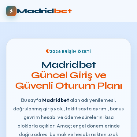
Madrid
bet
2026 ERIŞIM ÖZETI
Madridbet
Güncel Giriş ve
Güvenli Oturum Planı
Bu sayfa
Madridbet
alan adı yenilemesi,
doğrulanmış giriş yolu, taklit sayfa ayrımı, bonus
çevrim hesabı ve ödeme sürelerini kısa
bloklarla açıklar. Amaç; engel dönemlerinde
doğru adresi bulmak ve hesabı riskten uzak