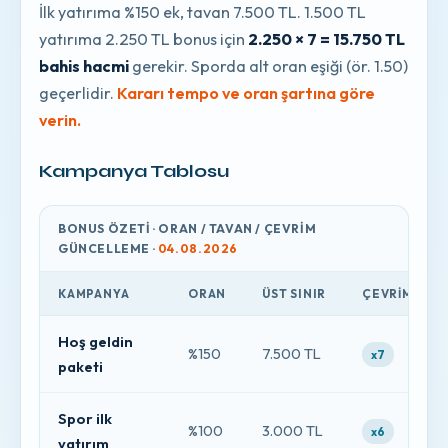
İlk yatırıma %150 ek, tavan 7.500 TL. 1.500 TL
yatırıma 2.250 TL bonus için
2.250 × 7 = 15.750 TL
bahis hacmi
gerekir. Sporda alt oran eşiği (ör. 1.50)
geçerlidir.
Kararı tempo ve oran şartına göre
verin.
Kampanya Tablosu
BONUS ÖZETI · ORAN / TAVAN / ÇEVRIM
GÜNCELLEME ·
04.08.2026
KAMPANYA
ORAN
ÜST SINIR
ÇEVRIM
Hoş geldin
%150
7.500 TL
x7
paketi
Spor ilk
%100
3.000 TL
x6
yatırım