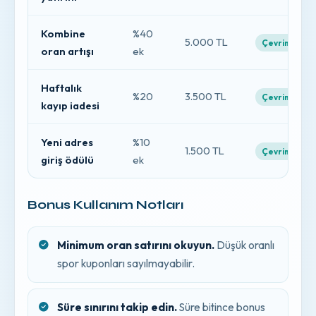
Kombine
%40
5.000 TL
Çevrimsiz
oran artışı
ek
Haftalık
%20
3.500 TL
Çevrimsiz
kayıp iadesi
Yeni adres
%10
1.500 TL
Çevrimsiz
giriş ödülü
ek
Bonus Kullanım Notları
Minimum oran satırını okuyun.
Düşük oranlı
spor kuponları sayılmayabilir.
Süre sınırını takip edin.
Süre bitince bonus