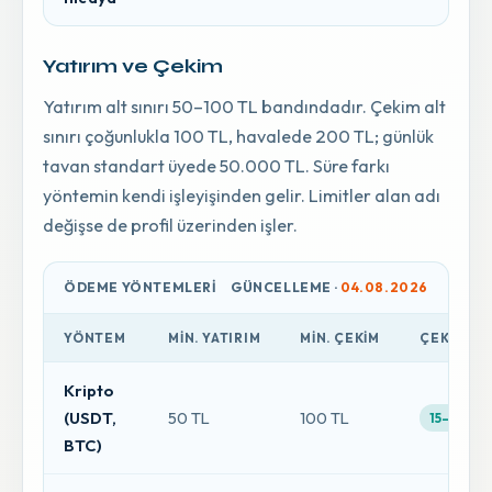
Yatırım ve Çekim
Yatırım alt sınırı 50–100 TL bandındadır. Çekim alt
sınırı çoğunlukla 100 TL, havalede 200 TL; günlük
tavan standart üyede 50.000 TL. Süre farkı
yöntemin kendi işleyişinden gelir. Limitler alan adı
değişse de profil üzerinden işler.
ÖDEME YÖNTEMLERI
GÜNCELLEME ·
04.08.2026
YÖNTEM
MIN. YATIRIM
MIN. ÇEKIM
ÇEKIM SÜ
Kripto
(USDT,
50 TL
100 TL
15–40 dk
BTC)