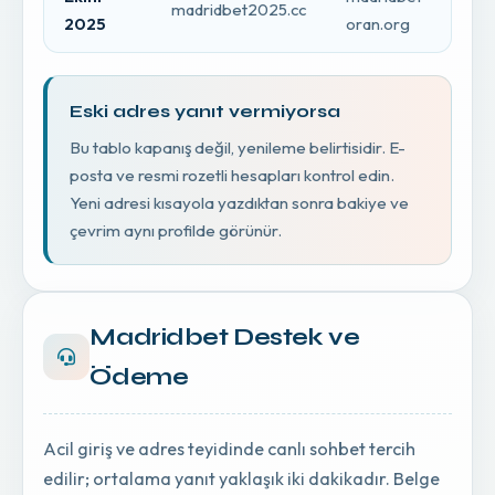
madridbet2025.cc
D
2025
oran.org
Eski adres yanıt vermiyorsa
Bu tablo kapanış değil, yenileme belirtisidir. E-
posta ve resmi rozetli hesapları kontrol edin.
Yeni adresi kısayola yazdıktan sonra bakiye ve
çevrim aynı profilde görünür.
Madridbet Destek ve
Ödeme
Acil giriş ve adres teyidinde canlı sohbet tercih
edilir; ortalama yanıt yaklaşık iki dakikadır. Belge