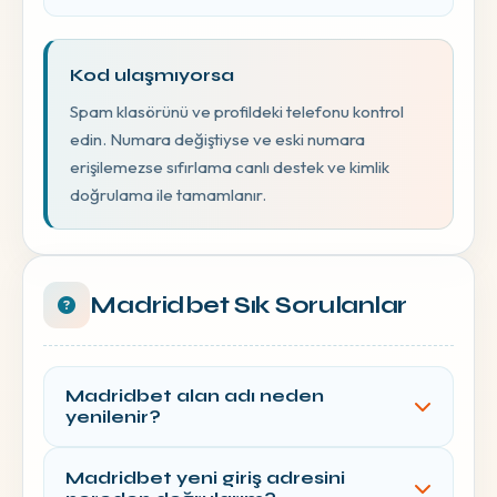
Kod ulaşmıyorsa
Spam klasörünü ve profildeki telefonu kontrol
edin. Numara değiştiyse ve eski numara
erişilemezse sıfırlama canlı destek ve kimlik
doğrulama ile tamamlanır.
Madridbet Sık Sorulanlar
Madridbet alan adı neden
yenilenir?
Curaçao lisanslı platformlar bölgede erişim
Madridbet yeni giriş adresini
kısıtına uğrayabilir. Eski alan adı kapanır, yedek