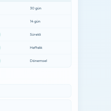
30 gün
14 gün
Sürekli
Haftalık
Dönemsel