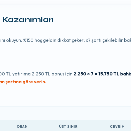
 Kazanımları
okuyun. %150 hoş geldin dikkat çeker; x7 şartı çekilebilir baki
500 TL yatırıma 2.250 TL bonus için
2.250 × 7 = 15.750 TL bah
n şartına göre verin.
ORAN
ÜST SINIR
ÇEVRIM