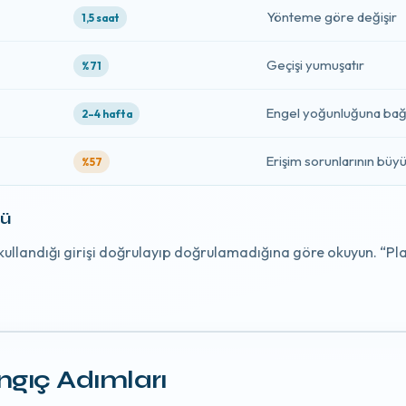
Yönteme göre değişir
1,5 saat
Geçişi yumuşatır
%71
Engel yoğunluğuna bağl
2–4 hafta
Erişim sorunlarının büyü
%57
tü
 kullandığı girişi doğrulayıp doğrulamadığına göre okuyun. “
gıç Adımları