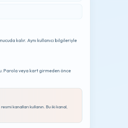
ucuda kalır. Aynı kullanıcı bilgileriyle
ucu. Parola veya kart girmeden önce
mi kanalları kullanın. Bu iki kanal,