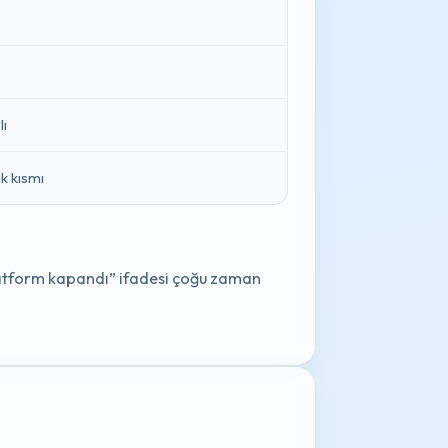
ı
k kısmı
Platform kapandı” ifadesi çoğu zaman