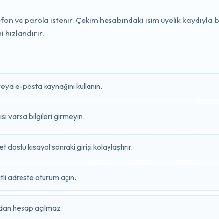
on ve parola istenir. Çekim hesabındaki isim üyelik kaydıyla bi
i hızlandırır.
eya e-posta kaynağını kullanın.
ısı varsa bilgileri girmeyin.
t dostu kısayol sonraki girişi kolaylaştırır.
tli adreste oturum açın.
adan hesap açılmaz.