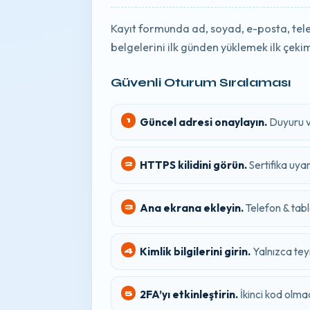
Kayıt formunda ad, soyad, e-posta, telef
belgelerini ilk günden yüklemek ilk çekim
Güvenli Oturum Sıralaması
Güncel adresi onaylayın.
Duyuru v
HTTPS kilidini görün.
Sertifika uyar
Ana ekrana ekleyin.
Telefon & table
Kimlik bilgilerini girin.
Yalnızca teyi
2FA’yı etkinleştirin.
İkinci kod olm