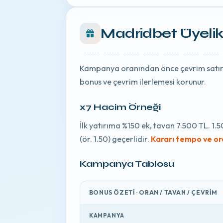
Madridbet Üyelik
Kampanya oranından önce çevrim satırını 
bonus ve çevrim ilerlemesi korunur.
x7 Hacim Örneği
İlk yatırıma %150 ek, tavan 7.500 TL. 1.
(ör. 1.50) geçerlidir.
Kararı tempo ve ora
Kampanya Tablosu
BONUS ÖZETI · ORAN / TAVAN / ÇEVRIM
KAMPANYA