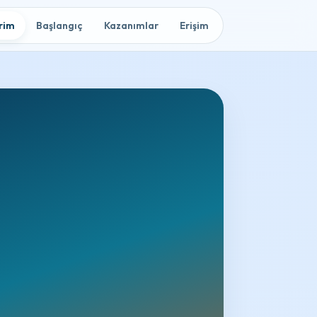
irim
Başlangıç
Kazanımlar
Erişim