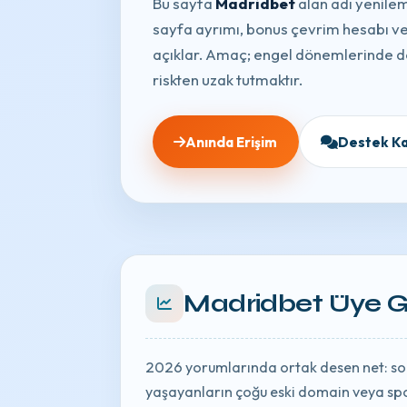
Bu sayfa
Madridbet
alan adı yenileme
sayfa ayrımı, bonus çevrim hesabı ve
açıklar. Amaç; engel dönemlerinde d
riskten uzak tutmaktır.
Anında Erişim
Destek Ka
Madridbet Üye Ger
2026 yorumlarında ortak desen net: sor
yaşayanların çoğu eski domain veya sp