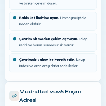
ve biriken çevrim düşer.
Bahis üst limitine uyun.
Limit aşımı iptale
neden olabilir.
Çevrim bitmeden çekim açmayın.
Talep
reddi ve bonus silinmesi riski vardır.
Çevrimsiz kalemleri tercih edin.
Kayıp
iadesi ve oran artışı daha sade ilerler.
Madridbet 2026 Erişim
Adresi