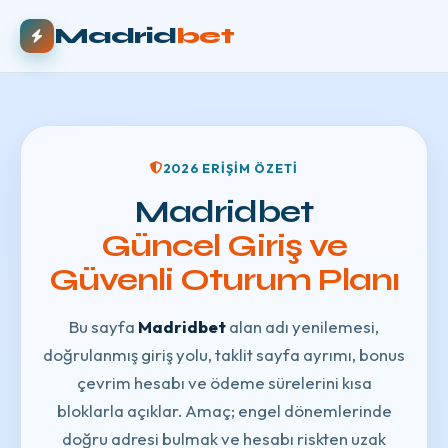
Madrid
bet
2026 ERIŞIM ÖZETI
Madridbet
Güncel Giriş ve
Güvenli Oturum Planı
Bu sayfa
Madridbet
alan adı yenilemesi,
doğrulanmış giriş yolu, taklit sayfa ayrımı, bonus
çevrim hesabı ve ödeme sürelerini kısa
bloklarla açıklar. Amaç; engel dönemlerinde
doğru adresi bulmak ve hesabı riskten uzak