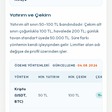
Yatırım ve Çekim
Yatırım alt sınırı 50–100 TL bandındadır. Çekim alt
sınırı çoğunlukla 100 TL, havalede 200 TL; günlük
tavan standart üyede 50.000 TL. Süre farkı
yöntemin kendi işleyişinden gelir. Limitler alan adı
değişse de profil üzerinden işler.
ÖDEME YÖNTEMLERI
GÜNCELLEME ·
04.08.2026
YÖNTEM
MIN. YATIRIM
MIN. ÇEKIM
ÇEKIM SÜ
Kripto
(USDT,
50 TL
100 TL
15–40 dk
BTC)