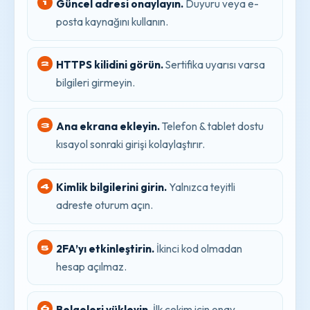
Güncel adresi onaylayın.
Duyuru veya e-
posta kaynağını kullanın.
HTTPS kilidini görün.
Sertifika uyarısı varsa
bilgileri girmeyin.
Ana ekrana ekleyin.
Telefon & tablet dostu
kısayol sonraki girişi kolaylaştırır.
Kimlik bilgilerini girin.
Yalnızca teyitli
adreste oturum açın.
2FA’yı etkinleştirin.
İkinci kod olmadan
hesap açılmaz.
Belgeleri yükleyin.
İlk çekim için onay