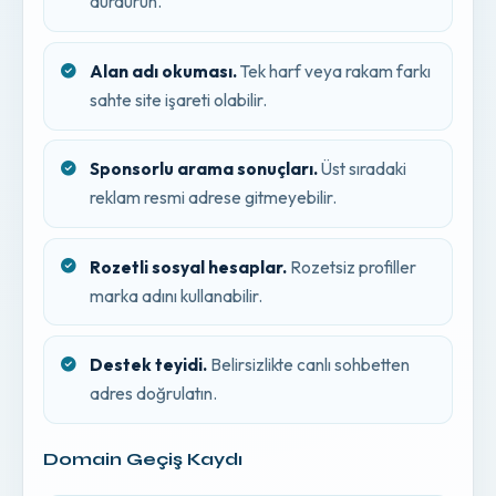
durdurun.
Alan adı okuması.
Tek harf veya rakam farkı
sahte site işareti olabilir.
Sponsorlu arama sonuçları.
Üst sıradaki
reklam resmi adrese gitmeyebilir.
Rozetli sosyal hesaplar.
Rozetsiz profiller
marka adını kullanabilir.
Destek teyidi.
Belirsizlikte canlı sohbetten
adres doğrulatın.
Domain Geçiş Kaydı