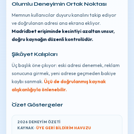
Olumlu Deneyimin Ortak Noktası
Memnun kullanıcılar duyuru kanalını takip ediyor
ve doğrulanan adresi ana ekrana ekliyor.
Madridbet erişiminde kesintiyi azaltan unsur,
doğru kaynağın düzenli kontrolüdür.
Şikâyet Kalıpları
Üç başlık öne çıkıyor: eski adresi denemek, reklam
sonucuna girmek, yeni adrese geçmeden bakiye
kaybı sanmak.
Üçü de doğrulanmış kaynak
alışkanlığıyla önlenebilir.
Özet Göstergeler
2026 DENEYIM ÖZETI
KAYNAK ·
ÜYE GERI BILDIRIM HAVUZU