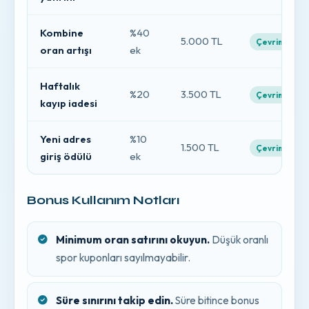
Kombine
%40
5.000 TL
Çevrimsiz
oran artışı
ek
Haftalık
%20
3.500 TL
Çevrimsiz
kayıp iadesi
Yeni adres
%10
1.500 TL
Çevrimsiz
giriş ödülü
ek
Bonus Kullanım Notları
Minimum oran satırını okuyun.
Düşük oranlı
spor kuponları sayılmayabilir.
Süre sınırını takip edin.
Süre bitince bonus