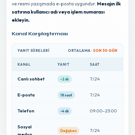
ve resmi yazışmada e-posta uygundur.
Mesajın ilk
satırına kullanıcı adı veya işlem numarası
ekleyin.
Kanal Karşılaştırması
YANIT SÜRELERI
ORTALAMA ·
SON 30 GÜN
KANAL
YANIT
SAAT
UY
Canlı sohbet
7/24
Adre
~2 dk
E-posta
7/24
Bel
18 saat
Telefon
09:00–23:00
Hes
~4 dk
Sosyal
7/24
Adr
Değişken
medya