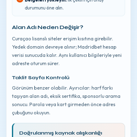
durumunu öne alın.
Alan Adı Neden Değişir?
Curaçao lisanslı siteler erişim kısıtına girebilir.
Yedek domain devreye alınır; Madridbet hesap
verisi sunucuda kalır. Aynı kullanıcı bilgileriyle yeni
adreste oturum sürer.
Taklit Sayfa Kontrolü
Görünüm benzer olabilir. Ayırıcılar: harf farkı
taşıyan alan adı, eksik sertifika, sponsorlu arama
sonucu. Parola veya kart girmeden önce adres
çubuğunu okuyun.
Doğrulanmış kaynak alışkanlığı