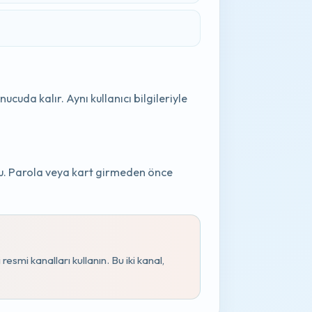
ucuda kalır. Aynı kullanıcı bilgileriyle
ucu. Parola veya kart girmeden önce
mi kanalları kullanın. Bu iki kanal,