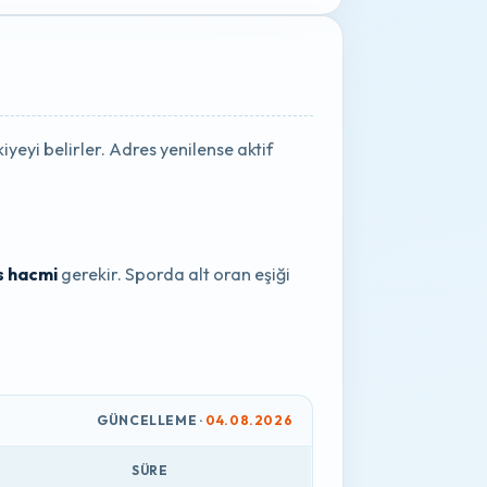
yeyi belirler. Adres yenilense aktif
is hacmi
gerekir. Sporda alt oran eşiği
GÜNCELLEME ·
04.08.2026
SÜRE