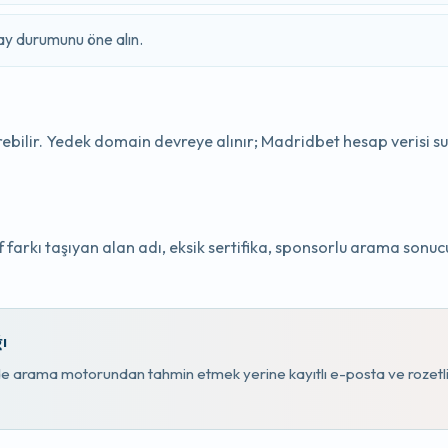
nay durumunu öne alın.
irebilir. Yedek domain devreye alınır; Madridbet hesap verisi sun
f farkı taşıyan alan adı, eksik sertifika, sponsorlu arama son
ı
 arama motorundan tahmin etmek yerine kayıtlı e-posta ve rozetli res