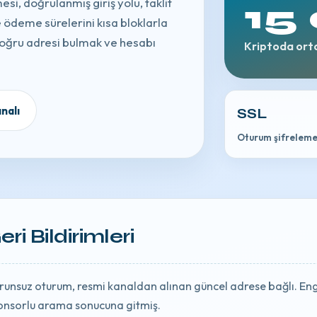
si, doğrulanmış giriş yolu, taklit
15
 ödeme sürelerini kısa bloklarla
oğru adresi bulmak ve hesabı
Kriptoda ort
nalı
SSL
Oturum şifrelem
i Bildirimleri
unsuz oturum, resmi kanaldan alınan güncel adrese bağlı. En
onsorlu arama sonucuna gitmiş.