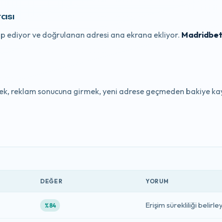
ası
ip ediyor ve doğrulanan adresi ana ekrana ekliyor.
Madridbet 
emek, reklam sonucuna girmek, yeni adrese geçmeden bakiye k
DEĞER
YORUM
Erişim sürekliliği belirley
%84