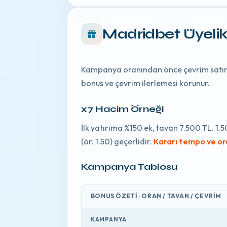
Madridbet Üyelik
Kampanya oranından önce çevrim satırını 
bonus ve çevrim ilerlemesi korunur.
x7 Hacim Örneği
İlk yatırıma %150 ek, tavan 7.500 TL. 1.
(ör. 1.50) geçerlidir.
Kararı tempo ve ora
Kampanya Tablosu
BONUS ÖZETI · ORAN / TAVAN / ÇEVRIM
KAMPANYA