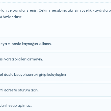
on ve parola istenir. Çekim hesabındaki isim üyelik kaydıyla bi
i hızlandırır.
eya e-posta kaynağını kullanın.
ısı varsa bilgileri girmeyin.
t dostu kısayol sonraki girişi kolaylaştırır.
tli adreste oturum açın.
adan hesap açılmaz.