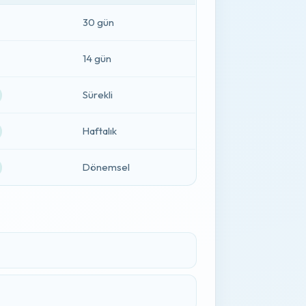
30 gün
14 gün
Sürekli
Haftalık
Dönemsel