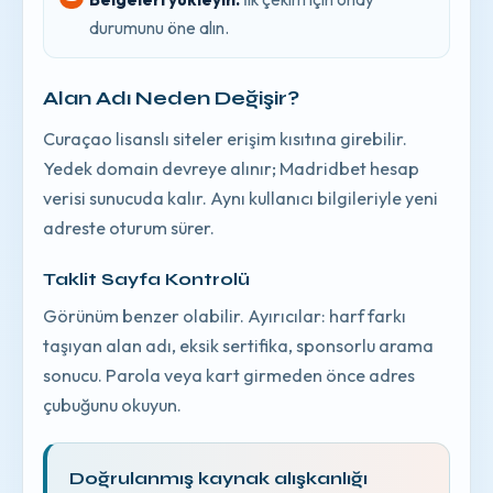
durumunu öne alın.
Alan Adı Neden Değişir?
Curaçao lisanslı siteler erişim kısıtına girebilir.
Yedek domain devreye alınır; Madridbet hesap
verisi sunucuda kalır. Aynı kullanıcı bilgileriyle yeni
adreste oturum sürer.
Taklit Sayfa Kontrolü
Görünüm benzer olabilir. Ayırıcılar: harf farkı
taşıyan alan adı, eksik sertifika, sponsorlu arama
sonucu. Parola veya kart girmeden önce adres
çubuğunu okuyun.
Doğrulanmış kaynak alışkanlığı