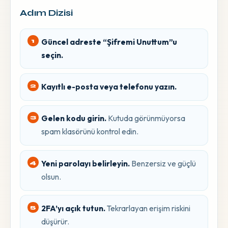
Adım Dizisi
Güncel adreste “Şifremi Unuttum”u
seçin.
Kayıtlı e-posta veya telefonu yazın.
Gelen kodu girin.
Kutuda görünmüyorsa
spam klasörünü kontrol edin.
Yeni parolayı belirleyin.
Benzersiz ve güçlü
olsun.
2FA’yı açık tutun.
Tekrarlayan erişim riskini
düşürür.