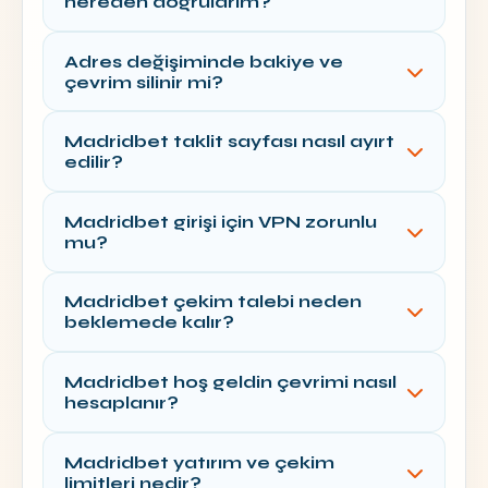
nereden doğrularım?
adres devreye alınır. Hesap verisi, bakiye ve
Öncelik kayıtlı e-posta, ardından rozetli resmi
kuponlar sunucuda kalır. Geçiş sıklığı genelde iki
Adres değişiminde bakiye ve
sosyal hesaplar ve duyuru kanalındadır. Arama
ila dört hafta aralığındadır.
çevrim silinir mi?
sonuçlarındaki sponsorlu satırlar her zaman
Hayır. Profil, bakiye, açık kuponlar ve bonus
resmi adrese çıkmaz. Belirsizlikte canlı destekten
Madridbet taklit sayfası nasıl ayırt
ilerlemesi hesap kimliğine bağlıdır. Alan adı
teyit alın.
edilir?
değişimi bu kayıtları etkilemez. Doğrulanmış yeni
Alan adını karakter karakter okuyun, HTTPS kilidini
adreste aynı kimlik bilgileriyle oturum açılır.
Madridbet girişi için VPN zorunlu
doğrulayın ve yalnızca teyitli kaynaktan gelen
mu?
adresi kullanın. Sponsorlu arama sonuçları ve
Zorunlu değildir. Doğrulanmış adres telefon ve
rozetsiz hesaplar risk taşır.
Madridbet çekim talebi neden
bilgisayar tarayıcısında açılır. Adresi ana ekrana
beklemede kalır?
eklemek sonraki oturumları hızlandırır;
Sık nedenler: tamamlanmamış bonus çevrimi,
yenilemede yalnızca kısayol güncellenir.
Madridbet hoş geldin çevrimi nasıl
eksik kimlik doğrulama veya çekim hesabı adıyla
hesaplanır?
üyelik adının uyuşmamasıdır. Üç koşul tamamsa
İlk yatırıma %150 ek kredi, tavan 7.500 TL, çevrim
işlem sıraya göre ilerler.
Madridbet yatırım ve çekim
x7 uygulanır. 1.500 TL yatırımda 2.250 TL bonus
limitleri nedir?