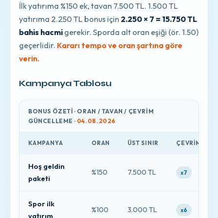
İlk yatırıma %150 ek, tavan 7.500 TL. 1.500 TL
yatırıma 2.250 TL bonus için
2.250 × 7 = 15.750 TL
bahis hacmi
gerekir. Sporda alt oran eşiği (ör. 1.50)
geçerlidir.
Kararı tempo ve oran şartına göre
verin.
Kampanya Tablosu
BONUS ÖZETI · ORAN / TAVAN / ÇEVRIM
GÜNCELLEME ·
04.08.2026
KAMPANYA
ORAN
ÜST SINIR
ÇEVRIM
Hoş geldin
%150
7.500 TL
x7
paketi
Spor ilk
%100
3.000 TL
x6
yatırım