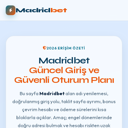
Madrid
bet
2026 ERIŞIM ÖZETI
Madridbet
Güncel Giriş ve
Güvenli Oturum Planı
Bu sayfa
Madridbet
alan adı yenilemesi,
doğrulanmış giriş yolu, taklit sayfa ayrımı, bonus
çevrim hesabı ve ödeme sürelerini kısa
bloklarla açıklar. Amaç; engel dönemlerinde
doğru adresi bulmak ve hesabı riskten uzak