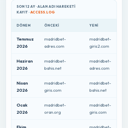
SON 12 AY · ALAN ADI HAREKETI
KAYIT ·
ACCESS.LOG
DÖNEM
ÖNCEKI
YENI
SE
Temmuz
madridbet-
madridbet-
E
2026
adres.com
giris2.com
Haziran
madridbet-
madridbet-
S
2026
bahis.net
adres.com
Nisan
madridbet-
madridbet-
E
2026
giris.com
bahis.net
Ocak
madridbet-
madridbet-
A
2026
oran.org
giris.com
Ekim
madridbet-