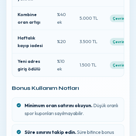
Kombine
%40
5.000 TL
Çevrimsiz
oran artışı
ek
Haftalık
%20
3.500 TL
Çevrimsiz
kayıp iadesi
Yeni adres
%10
1.500 TL
Çevrimsiz
giriş ödülü
ek
Bonus Kullanım Notları
Minimum oran satırını okuyun.
Düşük oranlı
spor kuponları sayılmayabilir.
Süre sınırını takip edin.
Süre bitince bonus