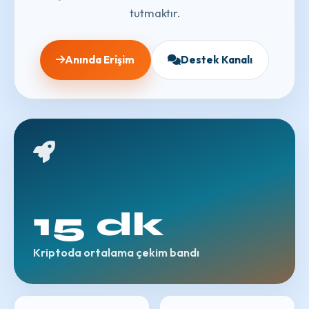
tutmaktır.
Anında Erişim
Destek Kanalı
15 dk
Kriptoda ortalama çekim bandı