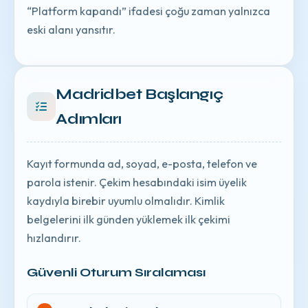
“Platform kapandı” ifadesi çoğu zaman yalnızca
eski alanı yansıtır.
Madridbet Başlangıç
Adımları
Kayıt formunda ad, soyad, e-posta, telefon ve
parola istenir. Çekim hesabındaki isim üyelik
kaydıyla birebir uyumlu olmalıdır. Kimlik
belgelerini ilk günden yüklemek ilk çekimi
hızlandırır.
Güvenli Oturum Sıralaması