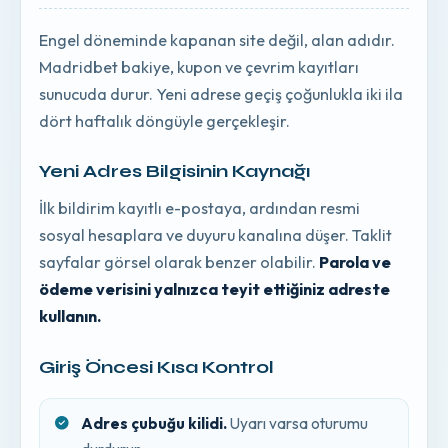
Engel döneminde kapanan site değil, alan adıdır.
Madridbet bakiye, kupon ve çevrim kayıtları
sunucuda durur. Yeni adrese geçiş çoğunlukla iki ila
dört haftalık döngüyle gerçekleşir.
Yeni Adres Bilgisinin Kaynağı
İlk bildirim kayıtlı e-postaya, ardından resmi
sosyal hesaplara ve duyuru kanalına düşer. Taklit
sayfalar görsel olarak benzer olabilir.
Parola ve
ödeme verisini yalnızca teyit ettiğiniz adreste
kullanın.
Giriş Öncesi Kısa Kontrol
Adres çubuğu kilidi.
Uyarı varsa oturumu