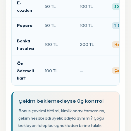
E-
50 TL
100 TL
30–60 dk
cüzdan
Papara
50 TL
100 TL
1–3 saat
Banka
100 TL
200 TL
Mesai saa
havalesi
Ön
ödemeli
100 TL
—
Çekim yo
kart
Çekim beklemedeyse üç kontrol
Bonus çevrimi bitti mi, kimlik onayı tamam mı,
çekim hesabı adı üyelik adıyla aynı mı? Çoğu
bekleyen talep bu üç noktadan birine takılır.