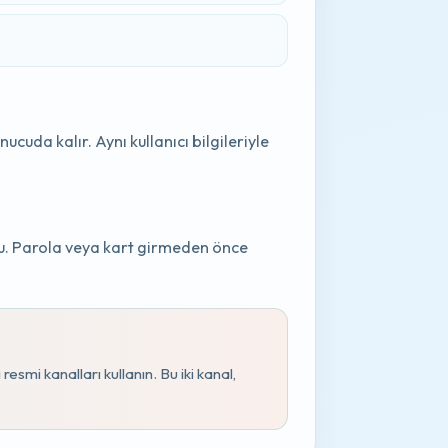
ucuda kalır. Aynı kullanıcı bilgileriyle
ucu. Parola veya kart girmeden önce
mi kanalları kullanın. Bu iki kanal,