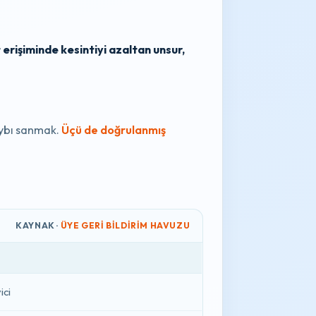
erişiminde kesintiyi azaltan unsur,
aybı sanmak.
Üçü de doğrulanmış
KAYNAK ·
ÜYE GERI BILDIRIM HAVUZU
ici