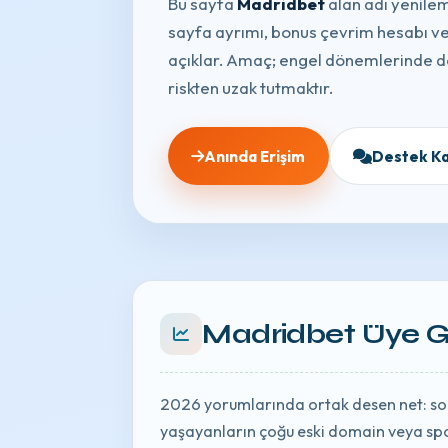
Bu sayfa
Madridbet
alan adı yenileme
sayfa ayrımı, bonus çevrim hesabı ve
açıklar. Amaç; engel dönemlerinde d
riskten uzak tutmaktır.
Anında Erişim
Destek Ka
Madridbet Üye Ger
2026 yorumlarında ortak desen net: sor
yaşayanların çoğu eski domain veya sp