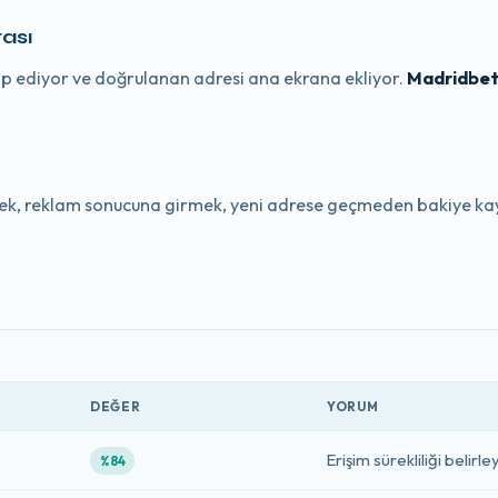
ası
ip ediyor ve doğrulanan adresi ana ekrana ekliyor.
Madridbet 
emek, reklam sonucuna girmek, yeni adrese geçmeden bakiye k
DEĞER
YORUM
Erişim sürekliliği belirley
%84