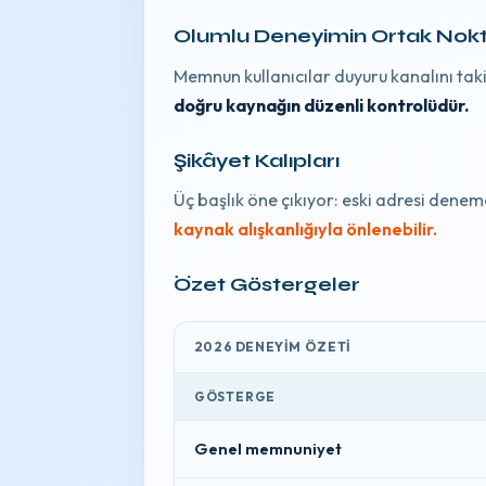
Olumlu Deneyimin Ortak Nokt
Memnun kullanıcılar duyuru kanalını tak
doğru kaynağın düzenli kontrolüdür.
Şikâyet Kalıpları
Üç başlık öne çıkıyor: eski adresi den
kaynak alışkanlığıyla önlenebilir.
Özet Göstergeler
2026 DENEYIM ÖZETI
GÖSTERGE
Genel memnuniyet