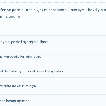
on ve parola istenir. Çekim hesabındaki isim üyelik kaydıyla bi
i hızlandırır.
eya e-posta kaynağını kullanın.
ısı varsa bilgileri girmeyin.
t dostu kısayol sonraki girişi kolaylaştırır.
tli adreste oturum açın.
adan hesap açılmaz.