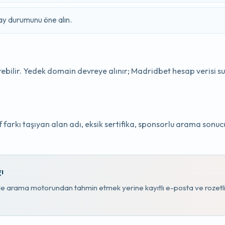
nay durumunu öne alın.
irebilir. Yedek domain devreye alınır; Madridbet hesap verisi sun
f farkı taşıyan alan adı, eksik sertifika, sponsorlu arama son
ı
 arama motorundan tahmin etmek yerine kayıtlı e-posta ve rozetli res