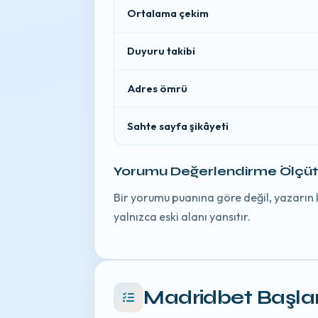
Ortalama çekim
Duyuru takibi
Adres ömrü
Sahte sayfa şikâyeti
Yorumu Değerlendirme Ölçü
Bir yorumu puanına göre değil, yazarın
yalnızca eski alanı yansıtır.
Madridbet Başlan