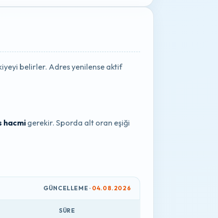
yeyi belirler. Adres yenilense aktif
is hacmi
gerekir. Sporda alt oran eşiği
GÜNCELLEME ·
04.08.2026
SÜRE