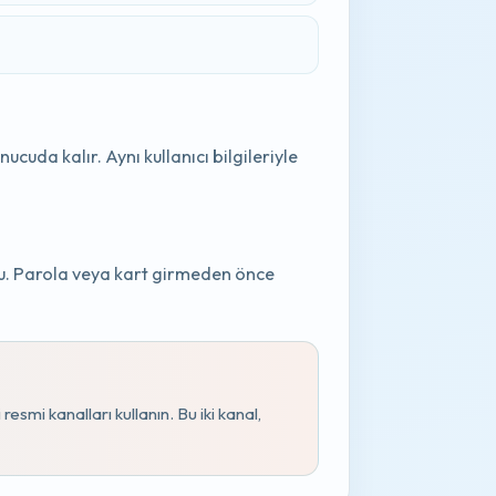
ucuda kalır. Aynı kullanıcı bilgileriyle
ucu. Parola veya kart girmeden önce
mi kanalları kullanın. Bu iki kanal,