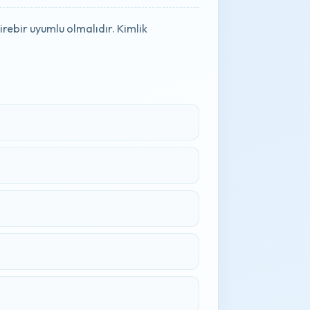
rebir uyumlu olmalıdır. Kimlik