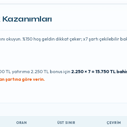
 Kazanımları
okuyun. %150 hoş geldin dikkat çeker; x7 şartı çekilebilir baki
500 TL yatırıma 2.250 TL bonus için
2.250 × 7 = 15.750 TL bah
n şartına göre verin.
ORAN
ÜST SINIR
ÇEVRIM