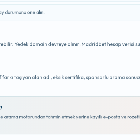
nay durumunu öne alın.
irebilir. Yedek domain devreye alınır; Madridbet hesap verisi sun
f farkı taşıyan alan adı, eksik sertifika, sponsorlu arama son
ı
 arama motorundan tahmin etmek yerine kayıtlı e-posta ve rozetli res