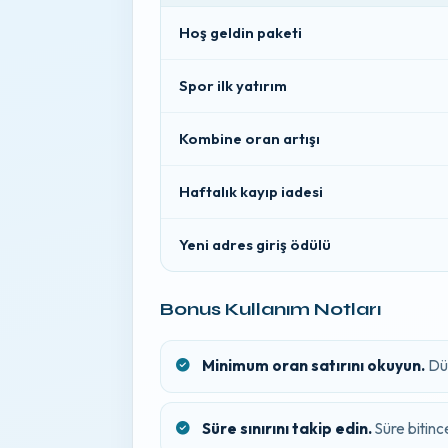
Hoş geldin paketi
Spor ilk yatırım
Kombine oran artışı
Haftalık kayıp iadesi
Yeni adres giriş ödülü
Bonus Kullanım Notları
Minimum oran satırını okuyun.
Düş
Süre sınırını takip edin.
Süre bitinc