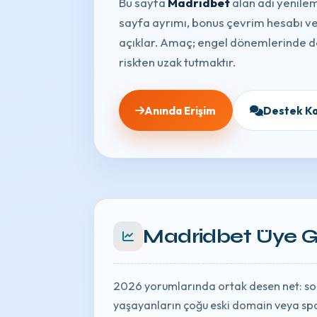
Bu sayfa
Madridbet
alan adı yenileme
sayfa ayrımı, bonus çevrim hesabı ve
açıklar. Amaç; engel dönemlerinde d
riskten uzak tutmaktır.
Anında Erişim
Destek Ka
Madridbet Üye Ger
2026 yorumlarında ortak desen net: sor
yaşayanların çoğu eski domain veya sp