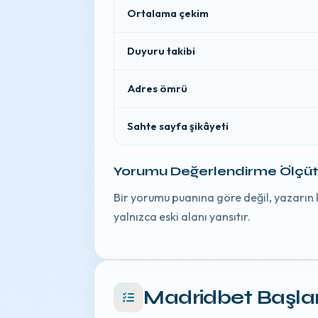
Ortalama çekim
Duyuru takibi
Adres ömrü
Sahte sayfa şikâyeti
Yorumu Değerlendirme Ölçü
Bir yorumu puanına göre değil, yazarın
yalnızca eski alanı yansıtır.
Madridbet Başlan