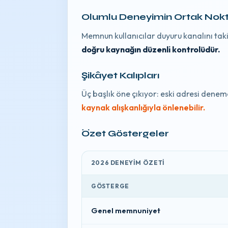
Olumlu Deneyimin Ortak Nokt
Memnun kullanıcılar duyuru kanalını tak
doğru kaynağın düzenli kontrolüdür.
Şikâyet Kalıpları
Üç başlık öne çıkıyor: eski adresi den
kaynak alışkanlığıyla önlenebilir.
Özet Göstergeler
2026 DENEYIM ÖZETI
GÖSTERGE
Genel memnuniyet