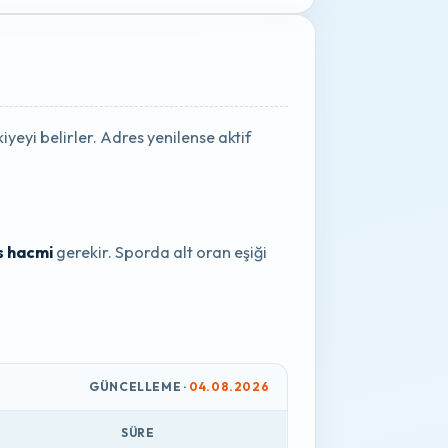
yeyi belirler. Adres yenilense aktif
is hacmi
gerekir. Sporda alt oran eşiği
GÜNCELLEME ·
04.08.2026
SÜRE