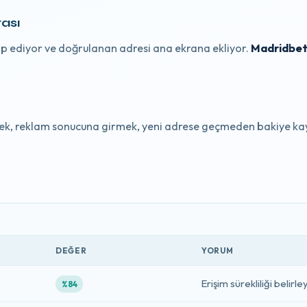
ası
ip ediyor ve doğrulanan adresi ana ekrana ekliyor.
Madridbet 
emek, reklam sonucuna girmek, yeni adrese geçmeden bakiye k
DEĞER
YORUM
Erişim sürekliliği belirley
%84