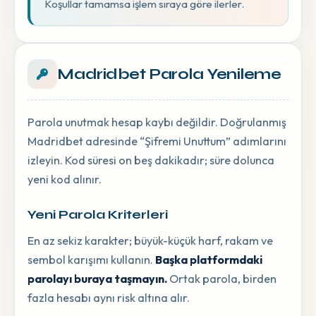
Koşullar tamamsa işlem sıraya göre ilerler.
Madridbet Parola Yenileme
Parola unutmak hesap kaybı değildir. Doğrulanmış
Madridbet adresinde “Şifremi Unuttum” adımlarını
izleyin. Kod süresi on beş dakikadır; süre dolunca
yeni kod alınır.
Yeni Parola Kriterleri
En az sekiz karakter; büyük-küçük harf, rakam ve
sembol karışımı kullanın.
Başka platformdaki
parolayı buraya taşmayın.
Ortak parola, birden
fazla hesabı aynı risk altına alır.