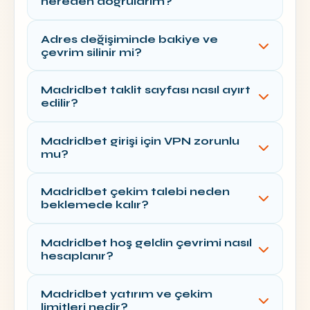
nereden doğrularım?
adres devreye alınır. Hesap verisi, bakiye ve
Öncelik kayıtlı e-posta, ardından rozetli resmi
kuponlar sunucuda kalır. Geçiş sıklığı genelde iki
Adres değişiminde bakiye ve
sosyal hesaplar ve duyuru kanalındadır. Arama
ila dört hafta aralığındadır.
çevrim silinir mi?
sonuçlarındaki sponsorlu satırlar her zaman
Hayır. Profil, bakiye, açık kuponlar ve bonus
resmi adrese çıkmaz. Belirsizlikte canlı destekten
Madridbet taklit sayfası nasıl ayırt
ilerlemesi hesap kimliğine bağlıdır. Alan adı
teyit alın.
edilir?
değişimi bu kayıtları etkilemez. Doğrulanmış yeni
Alan adını karakter karakter okuyun, HTTPS kilidini
adreste aynı kimlik bilgileriyle oturum açılır.
Madridbet girişi için VPN zorunlu
doğrulayın ve yalnızca teyitli kaynaktan gelen
mu?
adresi kullanın. Sponsorlu arama sonuçları ve
Zorunlu değildir. Doğrulanmış adres telefon ve
rozetsiz hesaplar risk taşır.
Madridbet çekim talebi neden
bilgisayar tarayıcısında açılır. Adresi ana ekrana
beklemede kalır?
eklemek sonraki oturumları hızlandırır;
Sık nedenler: tamamlanmamış bonus çevrimi,
yenilemede yalnızca kısayol güncellenir.
Madridbet hoş geldin çevrimi nasıl
eksik kimlik doğrulama veya çekim hesabı adıyla
hesaplanır?
üyelik adının uyuşmamasıdır. Üç koşul tamamsa
İlk yatırıma %150 ek kredi, tavan 7.500 TL, çevrim
işlem sıraya göre ilerler.
Madridbet yatırım ve çekim
x7 uygulanır. 1.500 TL yatırımda 2.250 TL bonus
limitleri nedir?