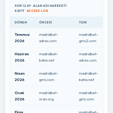
SON 12 AY · ALAN ADI HAREKETI
KAYIT ·
ACCESS.LOG
DÖNEM
ÖNCEKI
YENI
SE
Temmuz
madridbet-
madridbet-
E
2026
adres.com
giris2.com
Haziran
madridbet-
madridbet-
S
2026
bahis.net
adres.com
Nisan
madridbet-
madridbet-
E
2026
giris.com
bahis.net
Ocak
madridbet-
madridbet-
A
2026
oran.org
giris.com
Ekim
madridbet-