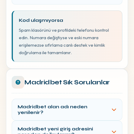
Kod ulaşmıyorsa
Spam klasörünü ve profildeki telefonu kontrol
edin. Numara değiştiyse ve eski numara
erişilemezse sıfırlama canlı destek ve kimlik
doğrulama ile tamamlanır.
Madridbet Sık Sorulanlar
Madridbet alan adı neden
yenilenir?
Curaçao lisanslı platformlar bölgede erişim
Madridbet yeni giriş adresini
kısıtına uğrayabilir. Eski alan adı kapanır, yedek