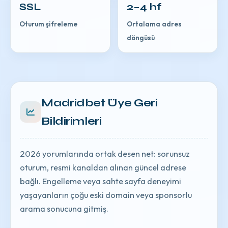
SSL
2–4 hf
Oturum şifreleme
Ortalama adres
döngüsü
Madridbet Üye Geri
Bildirimleri
2026 yorumlarında ortak desen net: sorunsuz
oturum, resmi kanaldan alınan güncel adrese
bağlı. Engelleme veya sahte sayfa deneyimi
yaşayanların çoğu eski domain veya sponsorlu
arama sonucuna gitmiş.