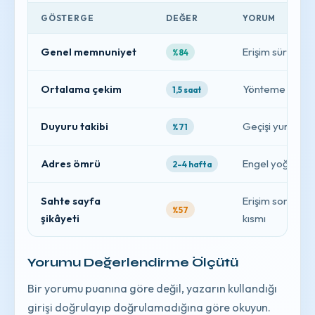
GÖSTERGE
DEĞER
YORUM
Genel memnuniyet
Erişim sürekliliği
%84
Ortalama çekim
Yönteme göre d
1,5 saat
Duyuru takibi
Geçişi yumuşatı
%71
Adres ömrü
Engel yoğunluğ
2–4 hafta
Sahte sayfa
Erişim sorunlar
%57
şikâyeti
kısmı
Yorumu Değerlendirme Ölçütü
Bir yorumu puanına göre değil, yazarın kullandığı
girişi doğrulayıp doğrulamadığına göre okuyun.