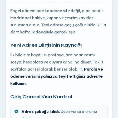
Engel döneminde kapanan site değil, alan adıdır.
Madridbet bakiye, kupon ve çevrim kayıtları
sunucuda durur. Yeni adrese geçiş çoğunlukla iki ila
dört haftalık döngüyle gerçekleşir.
Yeni Adres Bilgisinin Kaynağı
İlk bildirim kayıtlı e-postaya, ardından resmi
sosyal hesaplara ve duyuru kanalına düşer. Taklit
sayfalar görsel olarak benzer olabilir.
Parola ve
ödeme verisini yalnızca teyit ettiğiniz adreste
kullanın.
Giriş Öncesi Kısa Kontrol
Adres çubuğu kilidi.
Uyarı varsa oturumu