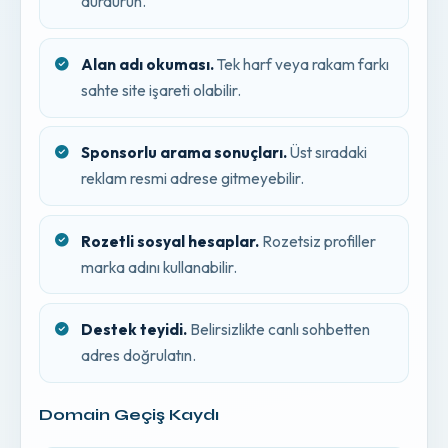
durdurun.
Alan adı okuması.
Tek harf veya rakam farkı
sahte site işareti olabilir.
Sponsorlu arama sonuçları.
Üst sıradaki
reklam resmi adrese gitmeyebilir.
Rozetli sosyal hesaplar.
Rozetsiz profiller
marka adını kullanabilir.
Destek teyidi.
Belirsizlikte canlı sohbetten
adres doğrulatın.
Domain Geçiş Kaydı