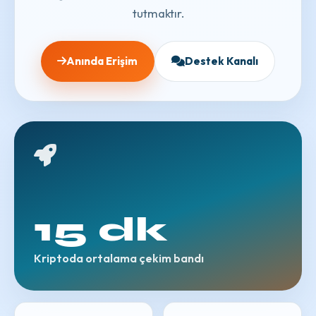
tutmaktır.
Anında Erişim
Destek Kanalı
15 dk
Kriptoda ortalama çekim bandı