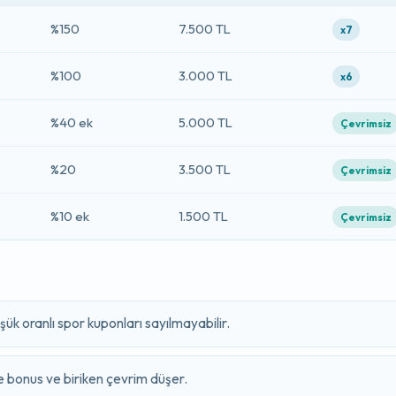
%150
7.500 TL
x7
%100
3.000 TL
x6
%40 ek
5.000 TL
Çevrimsiz
%20
3.500 TL
Çevrimsiz
%10 ek
1.500 TL
Çevrimsiz
ük oranlı spor kuponları sayılmayabilir.
e bonus ve biriken çevrim düşer.