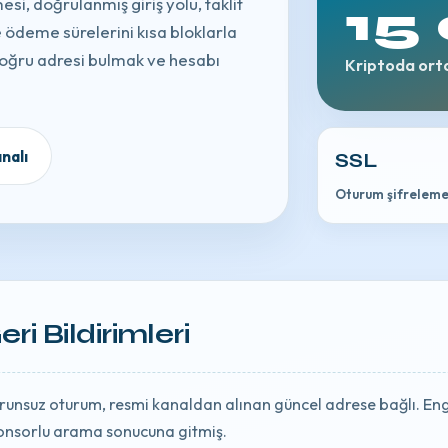
si, doğrulanmış giriş yolu, taklit
15
 ödeme sürelerini kısa bloklarla
oğru adresi bulmak ve hesabı
Kriptoda ort
nalı
SSL
Oturum şifrelem
i Bildirimleri
unsuz oturum, resmi kanaldan alınan güncel adrese bağlı. En
onsorlu arama sonucuna gitmiş.