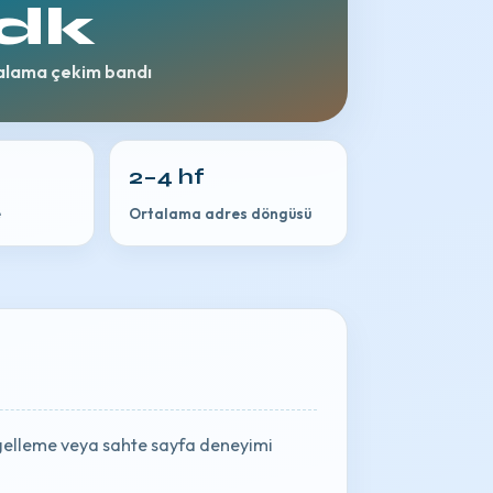
 dk
alama çekim bandı
2–4 hf
e
Ortalama adres döngüsü
gelleme veya sahte sayfa deneyimi