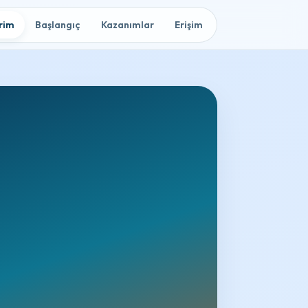
irim
Başlangıç
Kazanımlar
Erişim