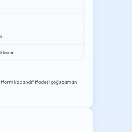
ı
k kısmı
Platform kapandı” ifadesi çoğu zaman