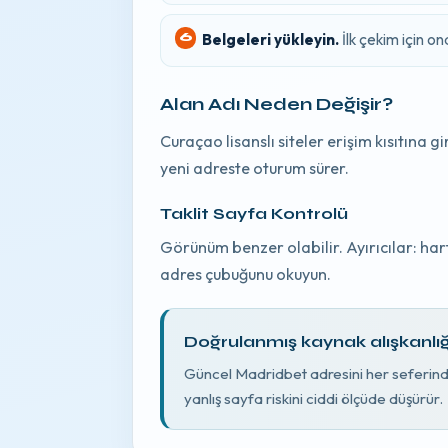
Belgeleri yükleyin.
İlk çekim için o
Alan Adı Neden Değişir?
Curaçao lisanslı siteler erişim kısıtına g
yeni adreste oturum sürer.
Taklit Sayfa Kontrolü
Görünüm benzer olabilir. Ayırıcılar: har
adres çubuğunu okuyun.
Doğrulanmış kaynak alışkanlığ
Güncel Madridbet adresini her seferinde
yanlış sayfa riskini ciddi ölçüde düşürür.