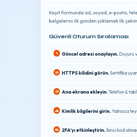
Kayıt formunda ad, soyad, e-posta, telef
belgelerini ilk günden yüklemek ilk çekim
Güvenli Oturum Sıralaması
Güncel adresi onaylayın.
Duyuru v
HTTPS kilidini görün.
Sertifika uyar
Ana ekrana ekleyin.
Telefon & table
Kimlik bilgilerini girin.
Yalnızca teyi
2FA’yı etkinleştirin.
İkinci kod olm