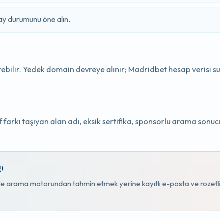
nay durumunu öne alın.
irebilir. Yedek domain devreye alınır; Madridbet hesap verisi sun
f farkı taşıyan alan adı, eksik sertifika, sponsorlu arama son
ı
 arama motorundan tahmin etmek yerine kayıtlı e-posta ve rozetli res