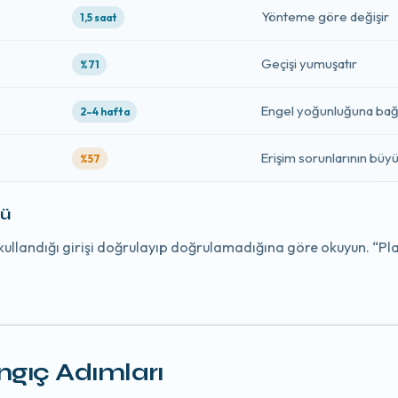
Yönteme göre değişir
1,5 saat
Geçişi yumuşatır
%71
Engel yoğunluğuna bağl
2–4 hafta
Erişim sorunlarının büyü
%57
tü
 kullandığı girişi doğrulayıp doğrulamadığına göre okuyun. “
gıç Adımları