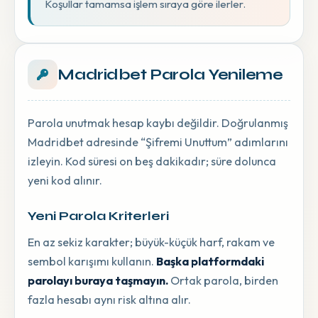
Koşullar tamamsa işlem sıraya göre ilerler.
Madridbet Parola Yenileme
Parola unutmak hesap kaybı değildir. Doğrulanmış
Madridbet adresinde “Şifremi Unuttum” adımlarını
izleyin. Kod süresi on beş dakikadır; süre dolunca
yeni kod alınır.
Yeni Parola Kriterleri
En az sekiz karakter; büyük-küçük harf, rakam ve
sembol karışımı kullanın.
Başka platformdaki
parolayı buraya taşmayın.
Ortak parola, birden
fazla hesabı aynı risk altına alır.