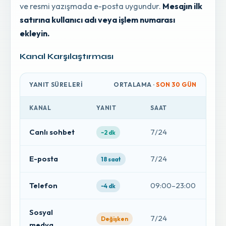
ve resmi yazışmada e-posta uygundur.
Mesajın ilk
satırına kullanıcı adı veya işlem numarası
ekleyin.
Kanal Karşılaştırması
YANIT SÜRELERI
ORTALAMA ·
SON 30 GÜN
KANAL
YANIT
SAAT
UY
Canlı sohbet
7/24
Adre
~2 dk
E-posta
7/24
Bel
18 saat
Telefon
09:00–23:00
Hes
~4 dk
Sosyal
7/24
Adr
Değişken
medya