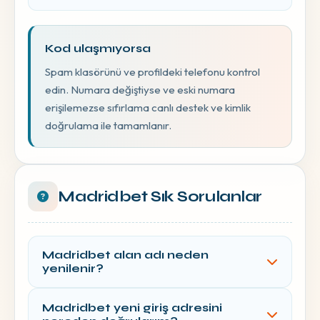
Kod ulaşmıyorsa
Spam klasörünü ve profildeki telefonu kontrol
edin. Numara değiştiyse ve eski numara
erişilemezse sıfırlama canlı destek ve kimlik
doğrulama ile tamamlanır.
Madridbet Sık Sorulanlar
Madridbet alan adı neden
yenilenir?
Curaçao lisanslı platformlar bölgede erişim
Madridbet yeni giriş adresini
kısıtına uğrayabilir. Eski alan adı kapanır, yedek