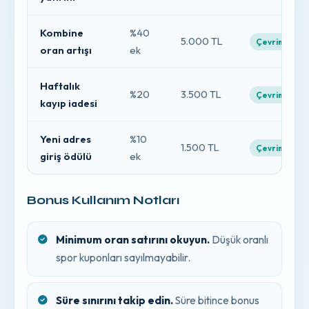
Kombine
%40
5.000 TL
Çevrimsiz
oran artışı
ek
Haftalık
%20
3.500 TL
Çevrimsiz
kayıp iadesi
Yeni adres
%10
1.500 TL
Çevrimsiz
giriş ödülü
ek
Bonus Kullanım Notları
Minimum oran satırını okuyun.
Düşük oranlı
spor kuponları sayılmayabilir.
Süre sınırını takip edin.
Süre bitince bonus