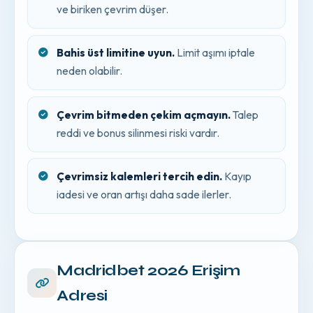
ve biriken çevrim düşer.
Bahis üst limitine uyun.
Limit aşımı iptale
neden olabilir.
Çevrim bitmeden çekim açmayın.
Talep
reddi ve bonus silinmesi riski vardır.
Çevrimsiz kalemleri tercih edin.
Kayıp
iadesi ve oran artışı daha sade ilerler.
Madridbet 2026 Erişim
Adresi