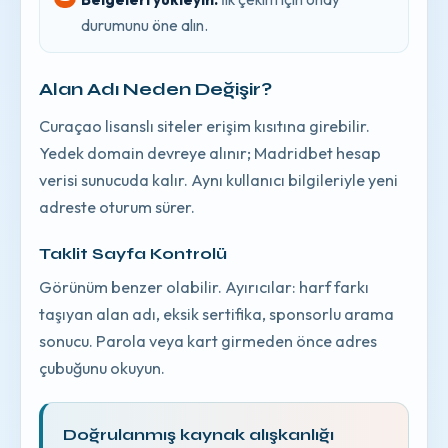
durumunu öne alın.
Alan Adı Neden Değişir?
Curaçao lisanslı siteler erişim kısıtına girebilir.
Yedek domain devreye alınır; Madridbet hesap
verisi sunucuda kalır. Aynı kullanıcı bilgileriyle yeni
adreste oturum sürer.
Taklit Sayfa Kontrolü
Görünüm benzer olabilir. Ayırıcılar: harf farkı
taşıyan alan adı, eksik sertifika, sponsorlu arama
sonucu. Parola veya kart girmeden önce adres
çubuğunu okuyun.
Doğrulanmış kaynak alışkanlığı