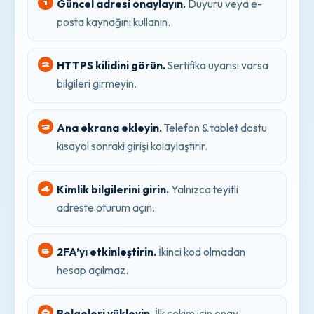
Güncel adresi onaylayın.
Duyuru veya e-
posta kaynağını kullanın.
HTTPS kilidini görün.
Sertifika uyarısı varsa
bilgileri girmeyin.
Ana ekrana ekleyin.
Telefon & tablet dostu
kısayol sonraki girişi kolaylaştırır.
Kimlik bilgilerini girin.
Yalnızca teyitli
adreste oturum açın.
2FA’yı etkinleştirin.
İkinci kod olmadan
hesap açılmaz.
Belgeleri yükleyin.
İlk çekim için onay