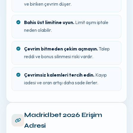
ve biriken çevrim düşer.
Bahis üst limitine uyun.
Limit aşımı iptale
neden olabilir.
Çevrim bitmeden çekim açmayın.
Talep
reddi ve bonus silinmesi riski vardır.
Çevrimsiz kalemleri tercih edin.
Kayıp
iadesi ve oran artışı daha sade ilerler.
Madridbet 2026 Erişim
Adresi