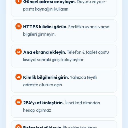
Güncel adresi onaylayın.
Duyuru veya e-
posta kaynağını kullanın.
HTTPS kilidini görün.
Sertifika uyarısı varsa
bilgileri girmeyin.
Ana ekrana ekleyin.
Telefon & tablet dostu
kısayol sonraki girişi kolaylaştırır.
Kimlik bilgilerini girin.
Yalnızca teyitli
adreste oturum açın.
2FA’yı etkinleştirin.
İkinci kod olmadan
hesap açılmaz.
Belgeleri yükleyin.
İlk çekim için onay