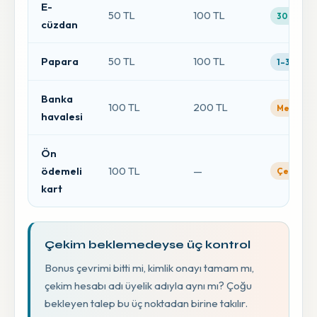
E-
50 TL
100 TL
30–60 dk
cüzdan
Papara
50 TL
100 TL
1–3 saat
Banka
100 TL
200 TL
Mesai saa
havalesi
Ön
ödemeli
100 TL
—
Çekim yo
kart
Çekim beklemedeyse üç kontrol
Bonus çevrimi bitti mi, kimlik onayı tamam mı,
çekim hesabı adı üyelik adıyla aynı mı? Çoğu
bekleyen talep bu üç noktadan birine takılır.