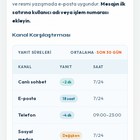
ve resmi yazışmada e-posta uygundur.
Mesajın ilk
satırına kullanıcı adı veya işlem numarası
ekleyin.
Kanal Karşılaştırması
YANIT SÜRELERI
ORTALAMA ·
SON 30 GÜN
KANAL
YANIT
SAAT
UY
Canlı sohbet
7/24
Adre
~2 dk
E-posta
7/24
Bel
18 saat
Telefon
09:00–23:00
Hes
~4 dk
Sosyal
7/24
Adr
Değişken
medya