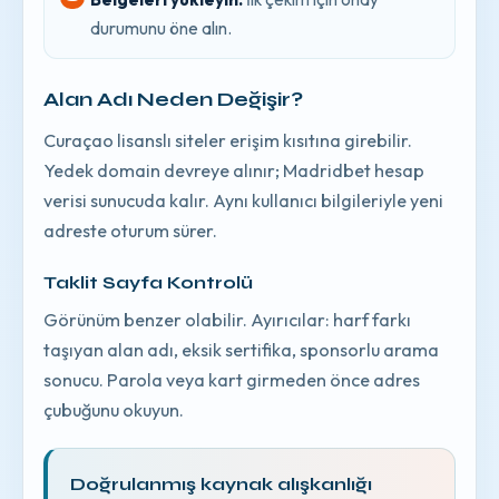
durumunu öne alın.
Alan Adı Neden Değişir?
Curaçao lisanslı siteler erişim kısıtına girebilir.
Yedek domain devreye alınır; Madridbet hesap
verisi sunucuda kalır. Aynı kullanıcı bilgileriyle yeni
adreste oturum sürer.
Taklit Sayfa Kontrolü
Görünüm benzer olabilir. Ayırıcılar: harf farkı
taşıyan alan adı, eksik sertifika, sponsorlu arama
sonucu. Parola veya kart girmeden önce adres
çubuğunu okuyun.
Doğrulanmış kaynak alışkanlığı