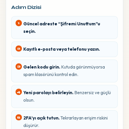
Adım Dizisi
Güncel adreste “Şifremi Unuttum”u
seçin.
Kayıtlı e-posta veya telefonu yazın.
Gelen kodu girin.
Kutuda görünmüyorsa
spam klasörünü kontrol edin.
Yeni parolayı belirleyin.
Benzersiz ve güçlü
olsun.
2FA’yı açık tutun.
Tekrarlayan erişim riskini
düşürür.