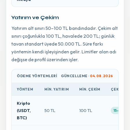
Yatırım ve Çekim
Yatırım alt sınırı 50–100 TL bandındadır. Çekim alt
sınırı çoğunlukla 100 TL, havalede 200 TL; günlük
tavan standart üyede 50.000 TL. Süre farkı
yöntemin kendi işleyişinden gelir. Limitler alan adı
değişse de profil üzerinden işler.
ÖDEME YÖNTEMLERI
GÜNCELLEME ·
04.08.2026
YÖNTEM
MIN. YATIRIM
MIN. ÇEKIM
ÇEKIM SÜ
Kripto
(USDT,
50 TL
100 TL
15–40 dk
BTC)