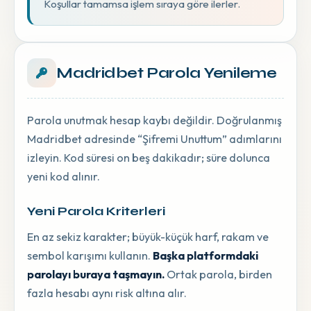
Koşullar tamamsa işlem sıraya göre ilerler.
Madridbet Parola Yenileme
Parola unutmak hesap kaybı değildir. Doğrulanmış
Madridbet adresinde “Şifremi Unuttum” adımlarını
izleyin. Kod süresi on beş dakikadır; süre dolunca
yeni kod alınır.
Yeni Parola Kriterleri
En az sekiz karakter; büyük-küçük harf, rakam ve
sembol karışımı kullanın.
Başka platformdaki
parolayı buraya taşmayın.
Ortak parola, birden
fazla hesabı aynı risk altına alır.