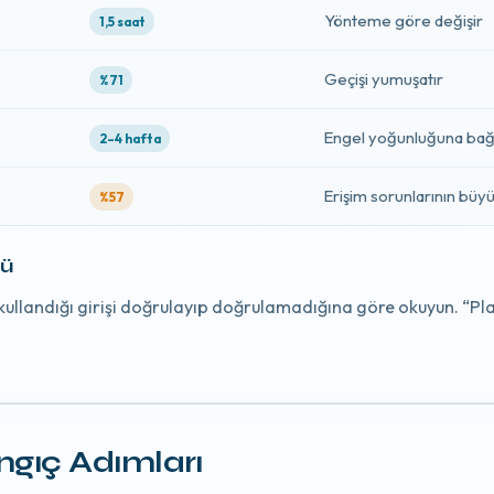
Yönteme göre değişir
1,5 saat
Geçişi yumuşatır
%71
Engel yoğunluğuna bağl
2–4 hafta
Erişim sorunlarının büyü
%57
tü
 kullandığı girişi doğrulayıp doğrulamadığına göre okuyun. “
gıç Adımları