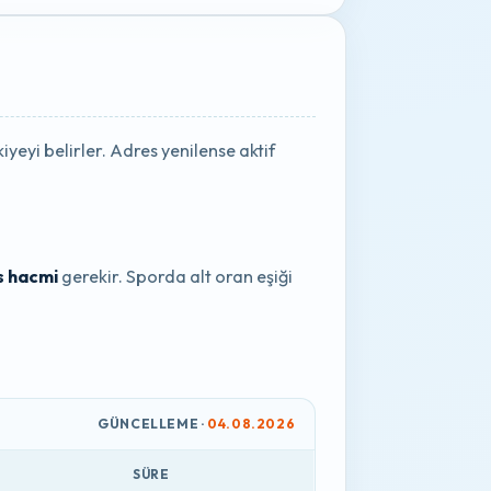
yeyi belirler. Adres yenilense aktif
is hacmi
gerekir. Sporda alt oran eşiği
GÜNCELLEME ·
04.08.2026
SÜRE