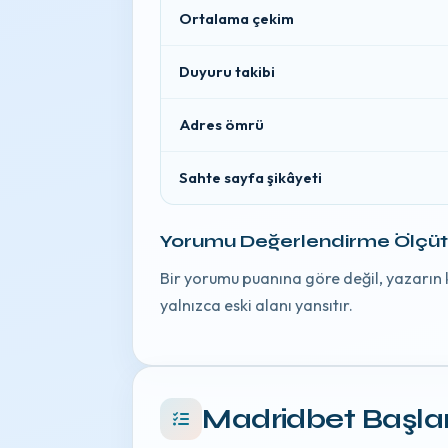
Ortalama çekim
Duyuru takibi
Adres ömrü
Sahte sayfa şikâyeti
Yorumu Değerlendirme Ölçü
Bir yorumu puanına göre değil, yazarın
yalnızca eski alanı yansıtır.
Madridbet Başlan