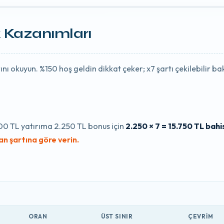
 Kazanımları
okuyun. %150 hoş geldin dikkat çeker; x7 şartı çekilebilir baki
500 TL yatırıma 2.250 TL bonus için
2.250 × 7 = 15.750 TL bah
n şartına göre verin.
ORAN
ÜST SINIR
ÇEVRIM