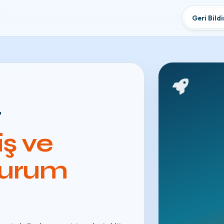
Geri Bild
t
iş ve
turum