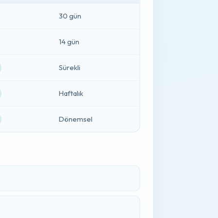
30 gün
14 gün
Sürekli
Haftalık
Dönemsel