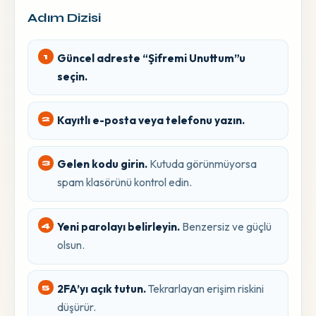
Adım Dizisi
Güncel adreste “Şifremi Unuttum”u
seçin.
Kayıtlı e-posta veya telefonu yazın.
Gelen kodu girin.
Kutuda görünmüyorsa
spam klasörünü kontrol edin.
Yeni parolayı belirleyin.
Benzersiz ve güçlü
olsun.
2FA’yı açık tutun.
Tekrarlayan erişim riskini
düşürür.