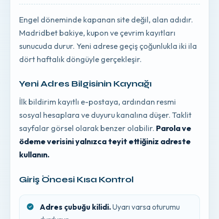
Engel döneminde kapanan site değil, alan adıdır.
Madridbet bakiye, kupon ve çevrim kayıtları
sunucuda durur. Yeni adrese geçiş çoğunlukla iki ila
dört haftalık döngüyle gerçekleşir.
Yeni Adres Bilgisinin Kaynağı
İlk bildirim kayıtlı e-postaya, ardından resmi
sosyal hesaplara ve duyuru kanalına düşer. Taklit
sayfalar görsel olarak benzer olabilir.
Parola ve
ödeme verisini yalnızca teyit ettiğiniz adreste
kullanın.
Giriş Öncesi Kısa Kontrol
Adres çubuğu kilidi.
Uyarı varsa oturumu