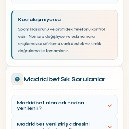
Kod ulaşmıyorsa
Spam klasörünü ve profildeki telefonu kontrol
edin. Numara değiştiyse ve eski numara
erişilemezse sıfırlama canlı destek ve kimlik
doğrulama ile tamamlanır.
Madridbet Sık Sorulanlar
Madridbet alan adı neden
yenilenir?
Curaçao lisanslı platformlar bölgede erişim
Madridbet yeni giriş adresini
kısıtına uğrayabilir. Eski alan adı kapanır, yedek