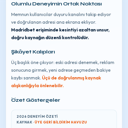
Olumlu Deneyimin Ortak Noktası
Memnun kullanıcılar duyuru kanalını takip ediyor
ve doğrulanan adresi ana ekrana ekliyor.
Madridbet erişiminde kesintiyi azaltan unsur,
doğru kaynağın düzenli kontrolüdür.
Şikâyet Kalıpları
Üç başlık öne çıkıyor: eski adresi denemek, reklam
sonucuna girmek, yeni adrese geçmeden bakiye
kaybı sanmak.
Üçü de doğrulanmış kaynak
alışkanlığıyla önlenebilir.
Özet Göstergeler
2026 DENEYIM ÖZETI
KAYNAK ·
ÜYE GERI BILDIRIM HAVUZU