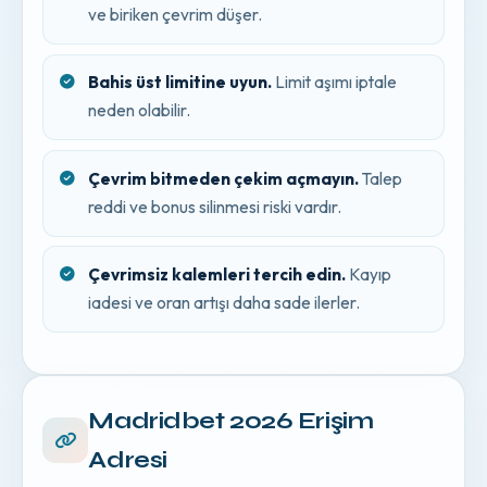
ve biriken çevrim düşer.
Bahis üst limitine uyun.
Limit aşımı iptale
neden olabilir.
Çevrim bitmeden çekim açmayın.
Talep
reddi ve bonus silinmesi riski vardır.
Çevrimsiz kalemleri tercih edin.
Kayıp
iadesi ve oran artışı daha sade ilerler.
Madridbet 2026 Erişim
Adresi