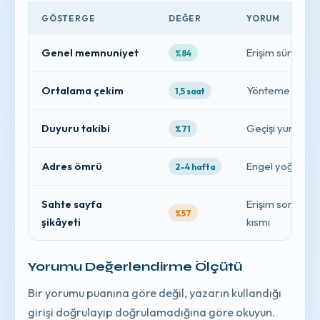
GÖSTERGE
DEĞER
YORUM
Genel memnuniyet
Erişim sürekliliği
%84
Ortalama çekim
Yönteme göre d
1,5 saat
Duyuru takibi
Geçişi yumuşatı
%71
Adres ömrü
Engel yoğunluğ
2–4 hafta
Sahte sayfa
Erişim sorunlar
%57
şikâyeti
kısmı
Yorumu Değerlendirme Ölçütü
Bir yorumu puanına göre değil, yazarın kullandığı
girişi doğrulayıp doğrulamadığına göre okuyun.