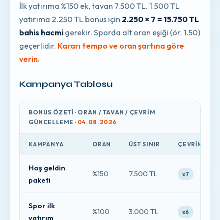
İlk yatırıma %150 ek, tavan 7.500 TL. 1.500 TL
yatırıma 2.250 TL bonus için
2.250 × 7 = 15.750 TL
bahis hacmi
gerekir. Sporda alt oran eşiği (ör. 1.50)
geçerlidir.
Kararı tempo ve oran şartına göre
verin.
Kampanya Tablosu
BONUS ÖZETI · ORAN / TAVAN / ÇEVRIM
GÜNCELLEME ·
04.08.2026
KAMPANYA
ORAN
ÜST SINIR
ÇEVRIM
Hoş geldin
%150
7.500 TL
x7
paketi
Spor ilk
%100
3.000 TL
x6
yatırım