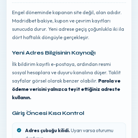
Engel döneminde kapanan site değil, alan adıdır.
Madridbet bakiye, kupon ve çevrim kayıtları
sunucuda durur. Yeni adrese geçiş çoğunlukla iki ila
dört haftalık döngüyle gerçekleşir.
Yeni Adres Bilgisinin Kaynağı
İlk bildirim kayıtlı e-postaya, ardından resmi
sosyal hesaplara ve duyuru kanalına düşer. Taklit
sayfalar görsel olarak benzer olabilir.
Parola ve
ödeme verisini yalnızca teyit ettiğiniz adreste
kullanın.
Giriş Öncesi Kısa Kontrol
Adres çubuğu kilidi.
Uyarı varsa oturumu