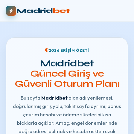
Madrid
bet
2026 ERIŞIM ÖZETI
Madridbet
Güncel Giriş ve
Güvenli Oturum Planı
Bu sayfa
Madridbet
alan adı yenilemesi,
doğrulanmış giriş yolu, taklit sayfa ayrımı, bonus
çevrim hesabı ve ödeme sürelerini kısa
bloklarla açıklar. Amaç; engel dönemlerinde
doğru adresi bulmak ve hesabı riskten uzak