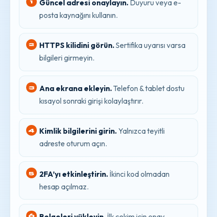
Güncel adresi onaylayın.
Duyuru veya e-
posta kaynağını kullanın.
HTTPS kilidini görün.
Sertifika uyarısı varsa
bilgileri girmeyin.
Ana ekrana ekleyin.
Telefon & tablet dostu
kısayol sonraki girişi kolaylaştırır.
Kimlik bilgilerini girin.
Yalnızca teyitli
adreste oturum açın.
2FA’yı etkinleştirin.
İkinci kod olmadan
hesap açılmaz.
Belgeleri yükleyin.
İlk çekim için onay