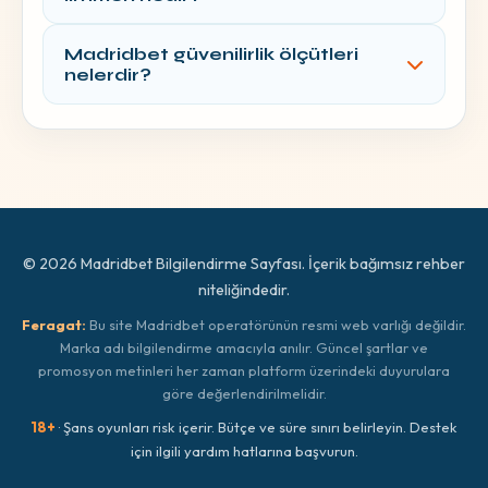
için 15.750 TL hacim gerekir. Alan adı değişse
Yatırım alt sınırı yönteme göre 50–100 TL. Çekim
çevrim sıfırlanmaz.
Madridbet güvenilirlik ölçütleri
alt sınırı çoğunlukla 100 TL, havalede 200 TL.
nelerdir?
Standart üye günlük çekim tavanı 50.000 TL.
Faaliyet izni Curaçao eGaming kapsamındadır.
Oturum SSL ile şifrelenir; oyunlar sertifikalı RNG
altyapısında çalışır. Kullanıcı tarafında 2FA ve
benzersiz parola önerilir.
© 2026 Madridbet Bilgilendirme Sayfası. İçerik bağımsız rehber
niteliğindedir.
Feragat:
Bu site Madridbet operatörünün resmi web varlığı değildir.
Marka adı bilgilendirme amacıyla anılır. Güncel şartlar ve
promosyon metinleri her zaman platform üzerindeki duyurulara
göre değerlendirilmelidir.
18+
· Şans oyunları risk içerir. Bütçe ve süre sınırı belirleyin. Destek
için ilgili yardım hatlarına başvurun.