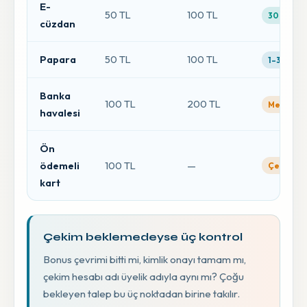
E-
50 TL
100 TL
30–60 dk
cüzdan
Papara
50 TL
100 TL
1–3 saat
Banka
100 TL
200 TL
Mesai saa
havalesi
Ön
ödemeli
100 TL
—
Çekim yo
kart
Çekim beklemedeyse üç kontrol
Bonus çevrimi bitti mi, kimlik onayı tamam mı,
çekim hesabı adı üyelik adıyla aynı mı? Çoğu
bekleyen talep bu üç noktadan birine takılır.