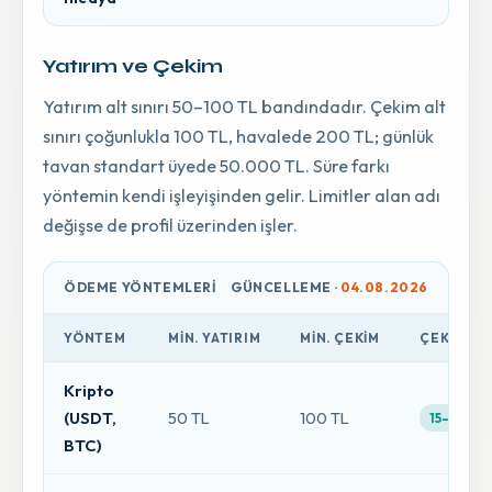
Yatırım ve Çekim
Yatırım alt sınırı 50–100 TL bandındadır. Çekim alt
sınırı çoğunlukla 100 TL, havalede 200 TL; günlük
tavan standart üyede 50.000 TL. Süre farkı
yöntemin kendi işleyişinden gelir. Limitler alan adı
değişse de profil üzerinden işler.
ÖDEME YÖNTEMLERI
GÜNCELLEME ·
04.08.2026
YÖNTEM
MIN. YATIRIM
MIN. ÇEKIM
ÇEKIM SÜ
Kripto
(USDT,
50 TL
100 TL
15–40 dk
BTC)