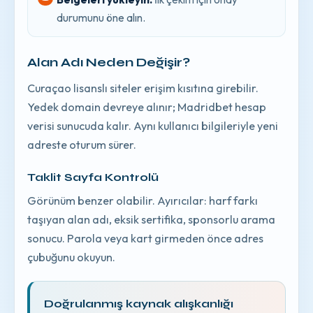
durumunu öne alın.
Alan Adı Neden Değişir?
Curaçao lisanslı siteler erişim kısıtına girebilir.
Yedek domain devreye alınır; Madridbet hesap
verisi sunucuda kalır. Aynı kullanıcı bilgileriyle yeni
adreste oturum sürer.
Taklit Sayfa Kontrolü
Görünüm benzer olabilir. Ayırıcılar: harf farkı
taşıyan alan adı, eksik sertifika, sponsorlu arama
sonucu. Parola veya kart girmeden önce adres
çubuğunu okuyun.
Doğrulanmış kaynak alışkanlığı