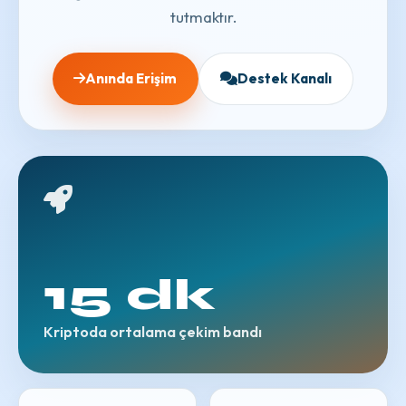
tutmaktır.
Anında Erişim
Destek Kanalı
15 dk
Kriptoda ortalama çekim bandı