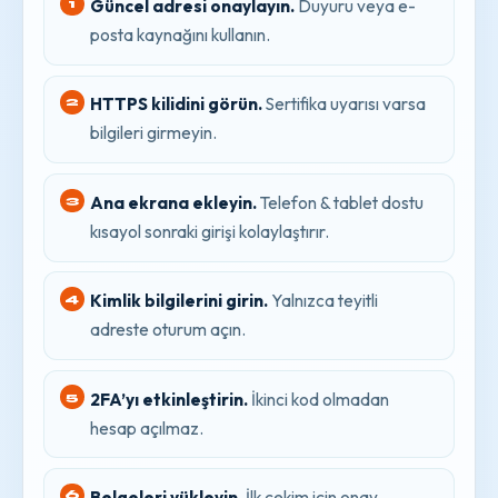
Güncel adresi onaylayın.
Duyuru veya e-
posta kaynağını kullanın.
HTTPS kilidini görün.
Sertifika uyarısı varsa
bilgileri girmeyin.
Ana ekrana ekleyin.
Telefon & tablet dostu
kısayol sonraki girişi kolaylaştırır.
Kimlik bilgilerini girin.
Yalnızca teyitli
adreste oturum açın.
2FA’yı etkinleştirin.
İkinci kod olmadan
hesap açılmaz.
Belgeleri yükleyin.
İlk çekim için onay