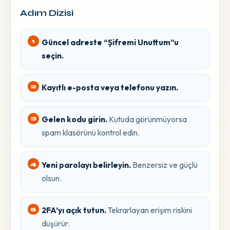
Adım Dizisi
Güncel adreste “Şifremi Unuttum”u
seçin.
Kayıtlı e-posta veya telefonu yazın.
Gelen kodu girin.
Kutuda görünmüyorsa
spam klasörünü kontrol edin.
Yeni parolayı belirleyin.
Benzersiz ve güçlü
olsun.
2FA’yı açık tutun.
Tekrarlayan erişim riskini
düşürür.