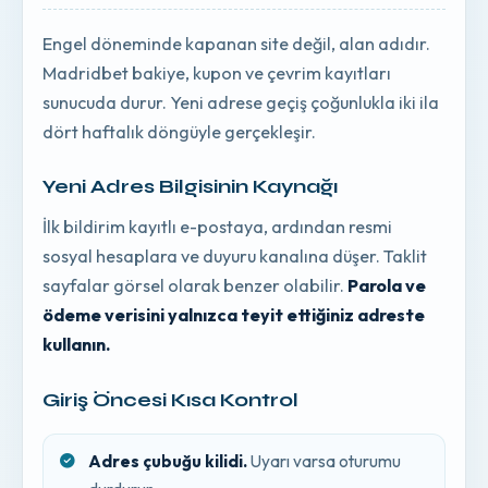
Engel döneminde kapanan site değil, alan adıdır.
Madridbet bakiye, kupon ve çevrim kayıtları
sunucuda durur. Yeni adrese geçiş çoğunlukla iki ila
dört haftalık döngüyle gerçekleşir.
Yeni Adres Bilgisinin Kaynağı
İlk bildirim kayıtlı e-postaya, ardından resmi
sosyal hesaplara ve duyuru kanalına düşer. Taklit
sayfalar görsel olarak benzer olabilir.
Parola ve
ödeme verisini yalnızca teyit ettiğiniz adreste
kullanın.
Giriş Öncesi Kısa Kontrol
Adres çubuğu kilidi.
Uyarı varsa oturumu