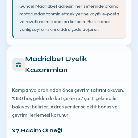
Güncel Madridbet adresini her seferinde arama
motorundan tahmin etmek yerine kayıtlı e-posta
ve rozetli resmi kanalları kullanın. Bu iki kanal,
yanlış sayfa riskini ciddi ölçüde düşürür.
Madridbet Üyelik
Kazanımları
Kampanya oranından önce çevrim satırını okuyun.
%150 hoş geldin dikkat çeker; x7 şartı çekilebilir
bakiyeyi belirler. Adres yenilense aktif bonus ve
çevrim ilerlemesi korunur.
x7 Hacim Örneği