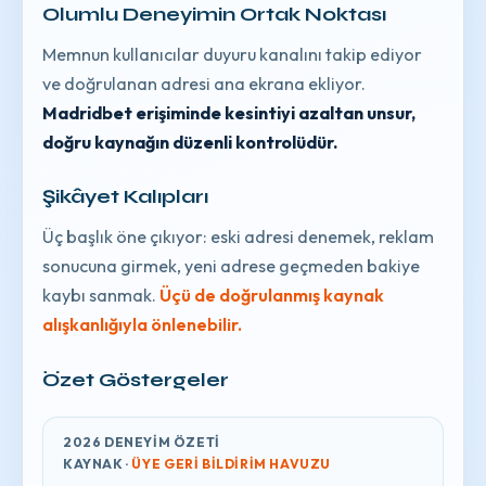
Olumlu Deneyimin Ortak Noktası
Memnun kullanıcılar duyuru kanalını takip ediyor
ve doğrulanan adresi ana ekrana ekliyor.
Madridbet erişiminde kesintiyi azaltan unsur,
doğru kaynağın düzenli kontrolüdür.
Şikâyet Kalıpları
Üç başlık öne çıkıyor: eski adresi denemek, reklam
sonucuna girmek, yeni adrese geçmeden bakiye
kaybı sanmak.
Üçü de doğrulanmış kaynak
alışkanlığıyla önlenebilir.
Özet Göstergeler
2026 DENEYIM ÖZETI
KAYNAK ·
ÜYE GERI BILDIRIM HAVUZU