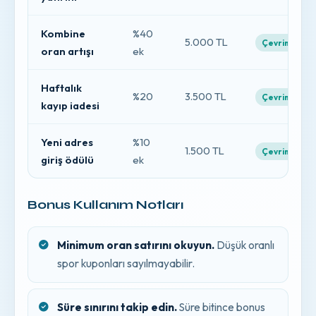
Kombine
%40
5.000 TL
Çevrimsiz
oran artışı
ek
Haftalık
%20
3.500 TL
Çevrimsiz
kayıp iadesi
Yeni adres
%10
1.500 TL
Çevrimsiz
giriş ödülü
ek
Bonus Kullanım Notları
Minimum oran satırını okuyun.
Düşük oranlı
spor kuponları sayılmayabilir.
Süre sınırını takip edin.
Süre bitince bonus