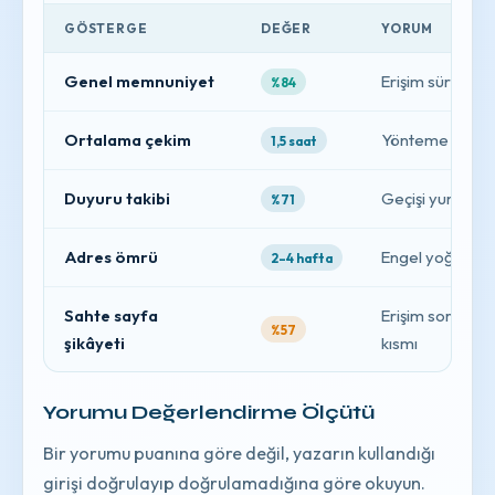
GÖSTERGE
DEĞER
YORUM
Genel memnuniyet
Erişim sürekliliği
%84
Ortalama çekim
Yönteme göre d
1,5 saat
Duyuru takibi
Geçişi yumuşatı
%71
Adres ömrü
Engel yoğunluğ
2–4 hafta
Sahte sayfa
Erişim sorunlar
%57
şikâyeti
kısmı
Yorumu Değerlendirme Ölçütü
Bir yorumu puanına göre değil, yazarın kullandığı
girişi doğrulayıp doğrulamadığına göre okuyun.