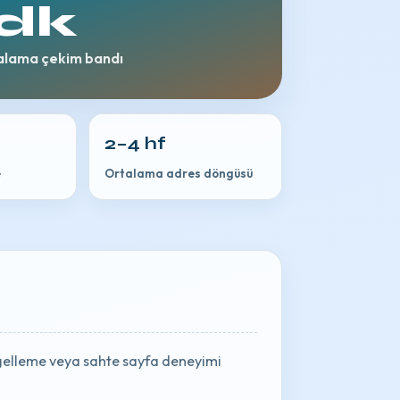
 dk
alama çekim bandı
2–4 hf
e
Ortalama adres döngüsü
gelleme veya sahte sayfa deneyimi