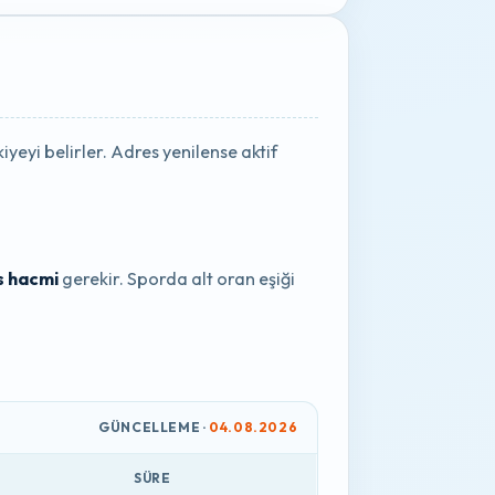
yeyi belirler. Adres yenilense aktif
is hacmi
gerekir. Sporda alt oran eşiği
GÜNCELLEME ·
04.08.2026
SÜRE