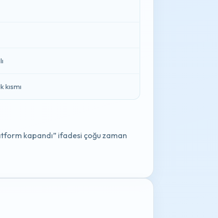
ı
k kısmı
Platform kapandı” ifadesi çoğu zaman