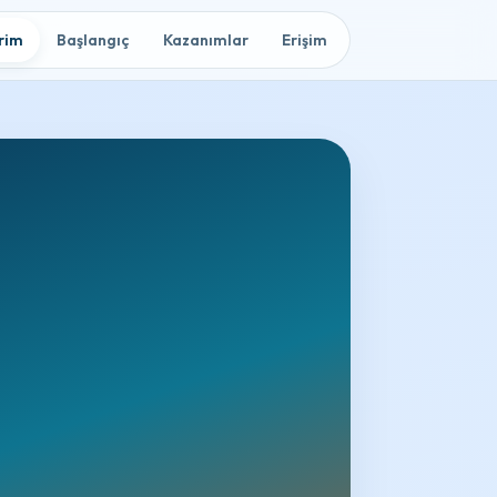
irim
Başlangıç
Kazanımlar
Erişim