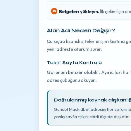
Belgeleri yükleyin.
İlk çekim için o
Alan Adı Neden Değişir?
Curaçao lisanslı siteler erişim kısıtına g
yeni adreste oturum sürer.
Taklit Sayfa Kontrolü
Görünüm benzer olabilir. Ayırıcılar: har
adres çubuğunu okuyun.
Doğrulanmış kaynak alışkanlığ
Güncel Madridbet adresini her seferinde
yanlış sayfa riskini ciddi ölçüde düşürür.