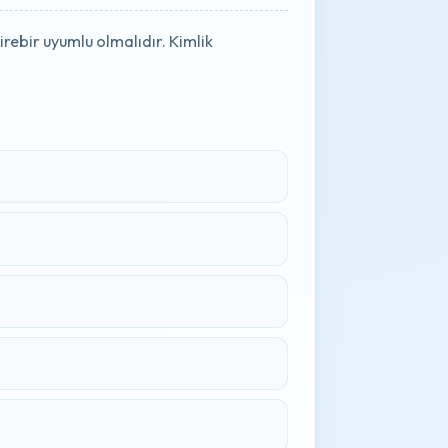
rebir uyumlu olmalıdır. Kimlik