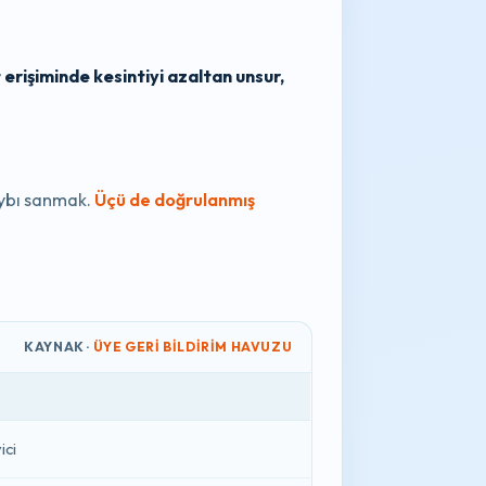
erişiminde kesintiyi azaltan unsur,
aybı sanmak.
Üçü de doğrulanmış
KAYNAK ·
ÜYE GERI BILDIRIM HAVUZU
ici