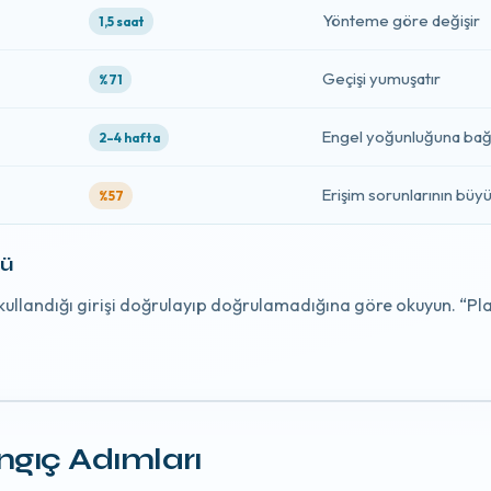
Yönteme göre değişir
1,5 saat
Geçişi yumuşatır
%71
Engel yoğunluğuna bağl
2–4 hafta
Erişim sorunlarının büyü
%57
tü
 kullandığı girişi doğrulayıp doğrulamadığına göre okuyun. “
gıç Adımları