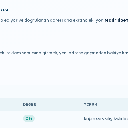
ası
ip ediyor ve doğrulanan adresi ana ekrana ekliyor.
Madridbet 
emek, reklam sonucuna girmek, yeni adrese geçmeden bakiye k
DEĞER
YORUM
Erişim sürekliliği belirley
%84