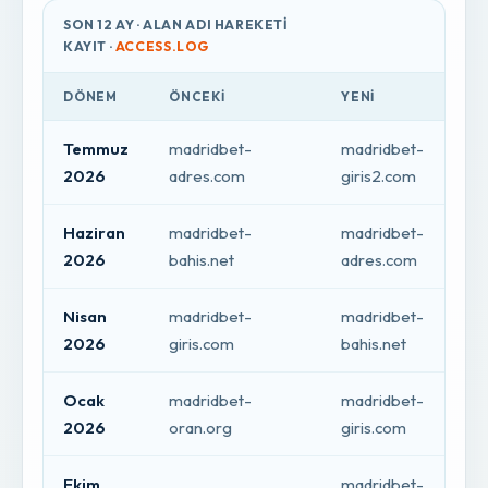
SON 12 AY · ALAN ADI HAREKETI
KAYIT ·
ACCESS.LOG
DÖNEM
ÖNCEKI
YENI
SE
Temmuz
madridbet-
madridbet-
E
2026
adres.com
giris2.com
Haziran
madridbet-
madridbet-
S
2026
bahis.net
adres.com
Nisan
madridbet-
madridbet-
E
2026
giris.com
bahis.net
Ocak
madridbet-
madridbet-
A
2026
oran.org
giris.com
Ekim
madridbet-