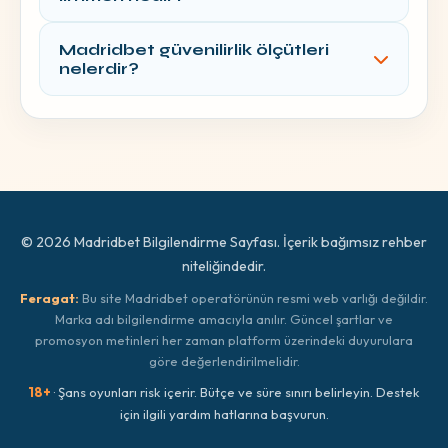
için 15.750 TL hacim gerekir. Alan adı değişse
Yatırım alt sınırı yönteme göre 50–100 TL. Çekim
çevrim sıfırlanmaz.
Madridbet güvenilirlik ölçütleri
alt sınırı çoğunlukla 100 TL, havalede 200 TL.
nelerdir?
Standart üye günlük çekim tavanı 50.000 TL.
Faaliyet izni Curaçao eGaming kapsamındadır.
Oturum SSL ile şifrelenir; oyunlar sertifikalı RNG
altyapısında çalışır. Kullanıcı tarafında 2FA ve
benzersiz parola önerilir.
© 2026 Madridbet Bilgilendirme Sayfası. İçerik bağımsız rehber
niteliğindedir.
Feragat:
Bu site Madridbet operatörünün resmi web varlığı değildir.
Marka adı bilgilendirme amacıyla anılır. Güncel şartlar ve
promosyon metinleri her zaman platform üzerindeki duyurulara
göre değerlendirilmelidir.
18+
· Şans oyunları risk içerir. Bütçe ve süre sınırı belirleyin. Destek
için ilgili yardım hatlarına başvurun.