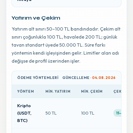
Yatırım ve Çekim
Yatırım alt sınırı 50–100 TL bandındadır. Çekim alt
sınırı çoğunlukla 100 TL, havalede 200 TL; günlük
tavan standart üyede 50.000 TL. Süre farkı
yöntemin kendi işleyişinden gelir. Limitler alan adı
değişse de profil üzerinden işler.
ÖDEME YÖNTEMLERI
GÜNCELLEME ·
04.08.2026
YÖNTEM
MIN. YATIRIM
MIN. ÇEKIM
ÇEKIM SÜ
Kripto
(USDT,
50 TL
100 TL
15–40 dk
BTC)