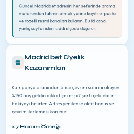
Güncel Madridbet adresini her seferinde arama
motorundan tahmin etmek yerine kayıtlı e-posta
ve rozetli resmi kanalları kullanın. Bu iki kanal,
yanlış sayfa riskini ciddi ölçüde düşürür.
Madridbet Üyelik
Kazanımları
Kampanya oranından önce çevrim satırını okuyun.
%150 hoş geldin dikkat çeker; x7 şartı çekilebilir
bakiyeyi belirler. Adres yenilense aktif bonus ve
çevrim ilerlemesi korunur.
x7 Hacim Örneği