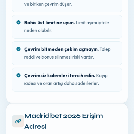
ve biriken çevrim düşer.
Bahis üst limitine uyun.
Limit aşımı iptale
neden olabilir.
Çevrim bitmeden çekim açmayın.
Talep
reddi ve bonus silinmesi riski vardır.
Çevrimsiz kalemleri tercih edin.
Kayıp
iadesi ve oran artışı daha sade ilerler.
Madridbet 2026 Erişim
Adresi