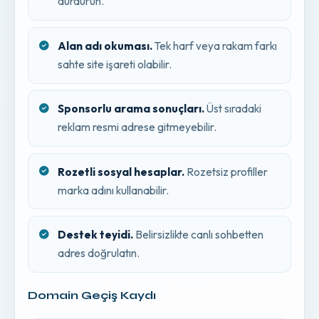
durdurun.
Alan adı okuması.
Tek harf veya rakam farkı
sahte site işareti olabilir.
Sponsorlu arama sonuçları.
Üst sıradaki
reklam resmi adrese gitmeyebilir.
Rozetli sosyal hesaplar.
Rozetsiz profiller
marka adını kullanabilir.
Destek teyidi.
Belirsizlikte canlı sohbetten
adres doğrulatın.
Domain Geçiş Kaydı