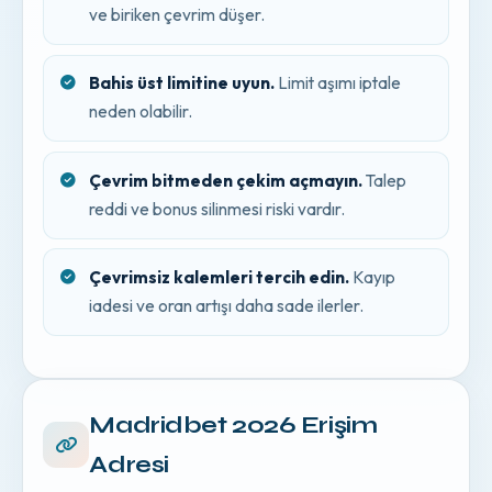
ve biriken çevrim düşer.
Bahis üst limitine uyun.
Limit aşımı iptale
neden olabilir.
Çevrim bitmeden çekim açmayın.
Talep
reddi ve bonus silinmesi riski vardır.
Çevrimsiz kalemleri tercih edin.
Kayıp
iadesi ve oran artışı daha sade ilerler.
Madridbet 2026 Erişim
Adresi