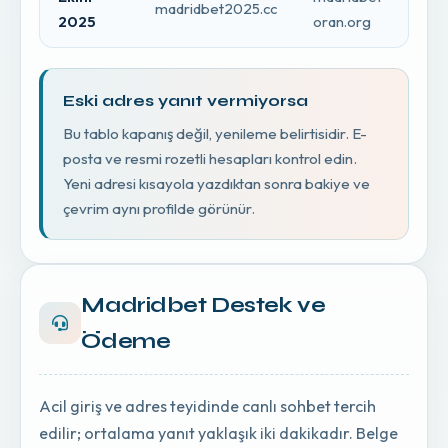
madridbet2025.cc
D
2025
oran.org
Eski adres yanıt vermiyorsa
Bu tablo kapanış değil, yenileme belirtisidir. E-
posta ve resmi rozetli hesapları kontrol edin.
Yeni adresi kısayola yazdıktan sonra bakiye ve
çevrim aynı profilde görünür.
Madridbet Destek ve
Ödeme
Acil giriş ve adres teyidinde canlı sohbet tercih
edilir; ortalama yanıt yaklaşık iki dakikadır. Belge