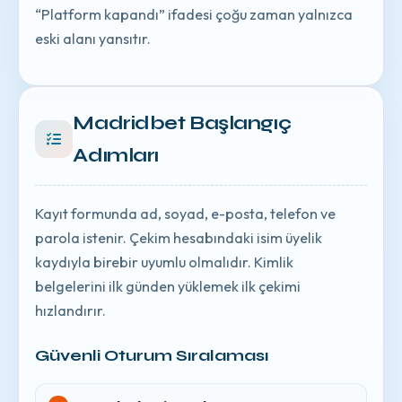
“Platform kapandı” ifadesi çoğu zaman yalnızca
eski alanı yansıtır.
Madridbet Başlangıç
Adımları
Kayıt formunda ad, soyad, e-posta, telefon ve
parola istenir. Çekim hesabındaki isim üyelik
kaydıyla birebir uyumlu olmalıdır. Kimlik
belgelerini ilk günden yüklemek ilk çekimi
hızlandırır.
Güvenli Oturum Sıralaması