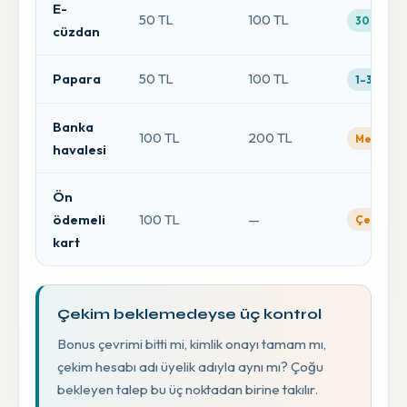
E-
50 TL
100 TL
30–60 dk
cüzdan
Papara
50 TL
100 TL
1–3 saat
Banka
100 TL
200 TL
Mesai saa
havalesi
Ön
ödemeli
100 TL
—
Çekim yo
kart
Çekim beklemedeyse üç kontrol
Bonus çevrimi bitti mi, kimlik onayı tamam mı,
çekim hesabı adı üyelik adıyla aynı mı? Çoğu
bekleyen talep bu üç noktadan birine takılır.