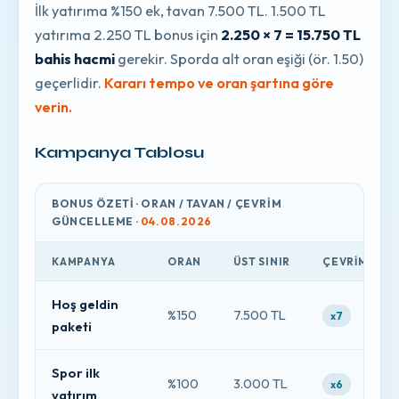
İlk yatırıma %150 ek, tavan 7.500 TL. 1.500 TL
yatırıma 2.250 TL bonus için
2.250 × 7 = 15.750 TL
bahis hacmi
gerekir. Sporda alt oran eşiği (ör. 1.50)
geçerlidir.
Kararı tempo ve oran şartına göre
verin.
Kampanya Tablosu
BONUS ÖZETI · ORAN / TAVAN / ÇEVRIM
GÜNCELLEME ·
04.08.2026
KAMPANYA
ORAN
ÜST SINIR
ÇEVRIM
Hoş geldin
%150
7.500 TL
x7
paketi
Spor ilk
%100
3.000 TL
x6
yatırım