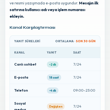
ve resmi yazışmada e-posta uygundur.
Mesajın ilk
satırına kullanıcı adı veya işlem numarası
ekleyin.
Kanal Karşılaştırması
YANIT SÜRELERI
ORTALAMA ·
SON 30 GÜN
KANAL
YANIT
SAAT
UY
Canlı sohbet
7/24
Adre
~2 dk
E-posta
7/24
Bel
18 saat
Telefon
09:00–23:00
Hes
~4 dk
Sosyal
7/24
Adr
Değişken
medya