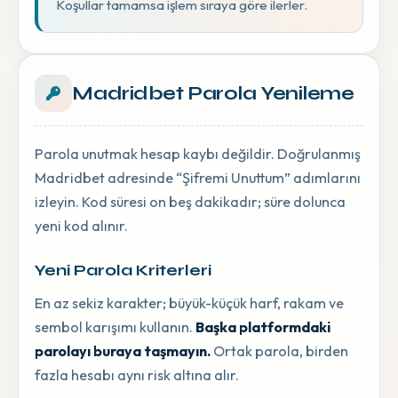
Koşullar tamamsa işlem sıraya göre ilerler.
Madridbet Parola Yenileme
Parola unutmak hesap kaybı değildir. Doğrulanmış
Madridbet adresinde “Şifremi Unuttum” adımlarını
izleyin. Kod süresi on beş dakikadır; süre dolunca
yeni kod alınır.
Yeni Parola Kriterleri
En az sekiz karakter; büyük-küçük harf, rakam ve
sembol karışımı kullanın.
Başka platformdaki
parolayı buraya taşmayın.
Ortak parola, birden
fazla hesabı aynı risk altına alır.