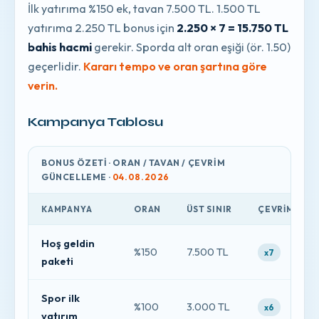
İlk yatırıma %150 ek, tavan 7.500 TL. 1.500 TL
yatırıma 2.250 TL bonus için
2.250 × 7 = 15.750 TL
bahis hacmi
gerekir. Sporda alt oran eşiği (ör. 1.50)
geçerlidir.
Kararı tempo ve oran şartına göre
verin.
Kampanya Tablosu
BONUS ÖZETI · ORAN / TAVAN / ÇEVRIM
GÜNCELLEME ·
04.08.2026
KAMPANYA
ORAN
ÜST SINIR
ÇEVRIM
Hoş geldin
%150
7.500 TL
x7
paketi
Spor ilk
%100
3.000 TL
x6
yatırım