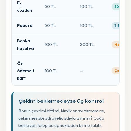
E-
50 TL
100 TL
30–60 dk
cüzdan
Papara
50 TL
100 TL
1–3 saat
Banka
100 TL
200 TL
Mesai saa
havalesi
Ön
ödemeli
100 TL
—
Çekim yo
kart
Çekim beklemedeyse üç kontrol
Bonus çevrimi bitti mi, kimlik onayı tamam mı,
çekim hesabı adı üyelik adıyla aynı mı? Çoğu
bekleyen talep bu üç noktadan birine takılır.