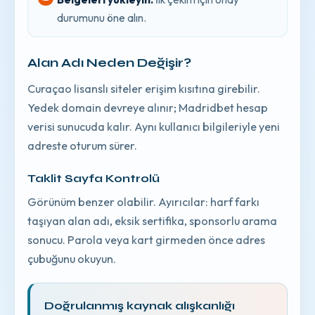
durumunu öne alın.
Alan Adı Neden Değişir?
Curaçao lisanslı siteler erişim kısıtına girebilir.
Yedek domain devreye alınır; Madridbet hesap
verisi sunucuda kalır. Aynı kullanıcı bilgileriyle yeni
adreste oturum sürer.
Taklit Sayfa Kontrolü
Görünüm benzer olabilir. Ayırıcılar: harf farkı
taşıyan alan adı, eksik sertifika, sponsorlu arama
sonucu. Parola veya kart girmeden önce adres
çubuğunu okuyun.
Doğrulanmış kaynak alışkanlığı