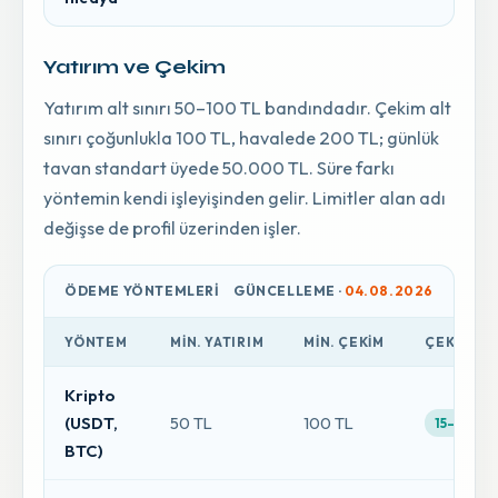
Yatırım ve Çekim
Yatırım alt sınırı 50–100 TL bandındadır. Çekim alt
sınırı çoğunlukla 100 TL, havalede 200 TL; günlük
tavan standart üyede 50.000 TL. Süre farkı
yöntemin kendi işleyişinden gelir. Limitler alan adı
değişse de profil üzerinden işler.
ÖDEME YÖNTEMLERI
GÜNCELLEME ·
04.08.2026
YÖNTEM
MIN. YATIRIM
MIN. ÇEKIM
ÇEKIM SÜ
Kripto
(USDT,
50 TL
100 TL
15–40 dk
BTC)