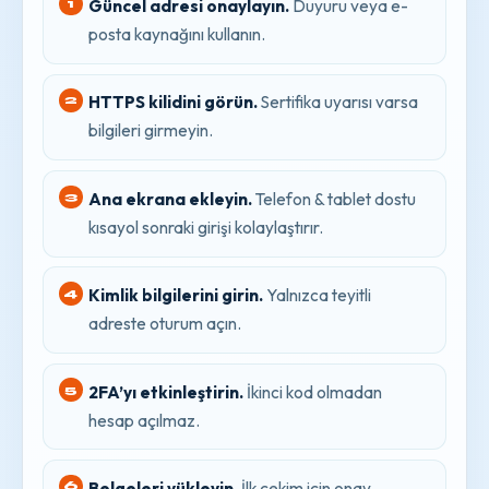
Güncel adresi onaylayın.
Duyuru veya e-
posta kaynağını kullanın.
HTTPS kilidini görün.
Sertifika uyarısı varsa
bilgileri girmeyin.
Ana ekrana ekleyin.
Telefon & tablet dostu
kısayol sonraki girişi kolaylaştırır.
Kimlik bilgilerini girin.
Yalnızca teyitli
adreste oturum açın.
2FA’yı etkinleştirin.
İkinci kod olmadan
hesap açılmaz.
Belgeleri yükleyin.
İlk çekim için onay