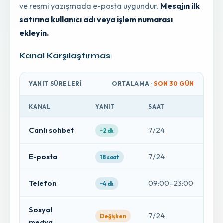
ve resmi yazışmada e-posta uygundur.
Mesajın ilk
satırına kullanıcı adı veya işlem numarası
ekleyin.
Kanal Karşılaştırması
YANIT SÜRELERI
ORTALAMA ·
SON 30 GÜN
KANAL
YANIT
SAAT
UY
Canlı sohbet
7/24
Adre
~2 dk
E-posta
7/24
Bel
18 saat
Telefon
09:00–23:00
Hes
~4 dk
Sosyal
7/24
Adr
Değişken
medya