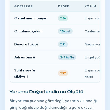
GÖSTERGE
DEĞER
YORUM
Genel memnuniyet
Erişim sürekliliği
%84
Ortalama çekim
Yönteme göre d
1,5 saat
Duyuru takibi
Geçişi yumuşatı
%71
Adres ömrü
Engel yoğunluğ
2–4 hafta
Sahte sayfa
Erişim sorunlar
%57
şikâyeti
kısmı
Yorumu Değerlendirme Ölçütü
Bir yorumu puanına göre değil, yazarın kullandığı
girişi doğrulayıp doğrulamadığına göre okuyun.