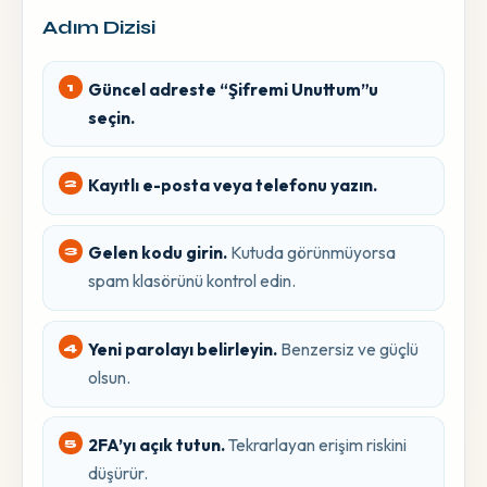
Adım Dizisi
Güncel adreste “Şifremi Unuttum”u
seçin.
Kayıtlı e-posta veya telefonu yazın.
Gelen kodu girin.
Kutuda görünmüyorsa
spam klasörünü kontrol edin.
Yeni parolayı belirleyin.
Benzersiz ve güçlü
olsun.
2FA’yı açık tutun.
Tekrarlayan erişim riskini
düşürür.