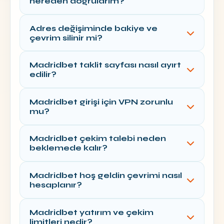
nereden doğrularım?
adres devreye alınır. Hesap verisi, bakiye ve
Öncelik kayıtlı e-posta, ardından rozetli resmi
kuponlar sunucuda kalır. Geçiş sıklığı genelde iki
Adres değişiminde bakiye ve
sosyal hesaplar ve duyuru kanalındadır. Arama
ila dört hafta aralığındadır.
çevrim silinir mi?
sonuçlarındaki sponsorlu satırlar her zaman
Hayır. Profil, bakiye, açık kuponlar ve bonus
resmi adrese çıkmaz. Belirsizlikte canlı destekten
Madridbet taklit sayfası nasıl ayırt
ilerlemesi hesap kimliğine bağlıdır. Alan adı
teyit alın.
edilir?
değişimi bu kayıtları etkilemez. Doğrulanmış yeni
Alan adını karakter karakter okuyun, HTTPS kilidini
adreste aynı kimlik bilgileriyle oturum açılır.
Madridbet girişi için VPN zorunlu
doğrulayın ve yalnızca teyitli kaynaktan gelen
mu?
adresi kullanın. Sponsorlu arama sonuçları ve
Zorunlu değildir. Doğrulanmış adres telefon ve
rozetsiz hesaplar risk taşır.
Madridbet çekim talebi neden
bilgisayar tarayıcısında açılır. Adresi ana ekrana
beklemede kalır?
eklemek sonraki oturumları hızlandırır;
Sık nedenler: tamamlanmamış bonus çevrimi,
yenilemede yalnızca kısayol güncellenir.
Madridbet hoş geldin çevrimi nasıl
eksik kimlik doğrulama veya çekim hesabı adıyla
hesaplanır?
üyelik adının uyuşmamasıdır. Üç koşul tamamsa
İlk yatırıma %150 ek kredi, tavan 7.500 TL, çevrim
işlem sıraya göre ilerler.
Madridbet yatırım ve çekim
x7 uygulanır. 1.500 TL yatırımda 2.250 TL bonus
limitleri nedir?