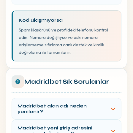
Kod ulaşmıyorsa
Spam klasörünü ve profildeki telefonu kontrol
edin. Numara değiştiyse ve eski numara
erişilemezse sıfırlama canlı destek ve kimlik
doğrulama ile tamamlanır.
Madridbet Sık Sorulanlar
Madridbet alan adı neden
yenilenir?
Curaçao lisanslı platformlar bölgede erişim
Madridbet yeni giriş adresini
kısıtına uğrayabilir. Eski alan adı kapanır, yedek