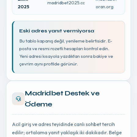
madridbet2025.cc
D
2025
oran.org
Eski adres yanıt vermiyorsa
Bu tablo kapanış değil, yenileme belirtisidir. E-
posta ve resmi rozetli hesapları kontrol edin.
Yeni adresi kısayola yazdıktan sonra bakiye ve
çevrim aynı profilde görünür.
Madridbet Destek ve
Ödeme
Acil giriş ve adres teyidinde canlı sohbet tercih
edilir; ortalama yanıt yaklaşık iki dakikadır. Belge