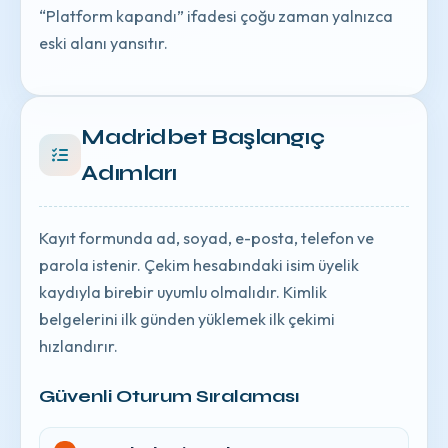
“Platform kapandı” ifadesi çoğu zaman yalnızca
eski alanı yansıtır.
Madridbet Başlangıç
Adımları
Kayıt formunda ad, soyad, e-posta, telefon ve
parola istenir. Çekim hesabındaki isim üyelik
kaydıyla birebir uyumlu olmalıdır. Kimlik
belgelerini ilk günden yüklemek ilk çekimi
hızlandırır.
Güvenli Oturum Sıralaması