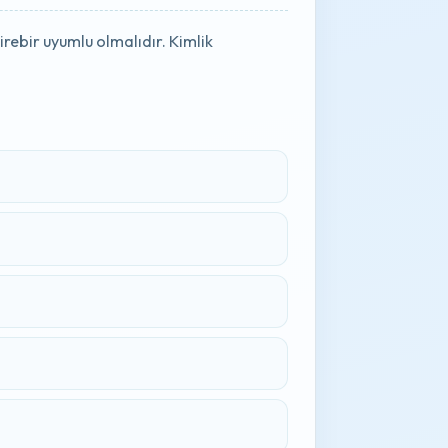
rebir uyumlu olmalıdır. Kimlik