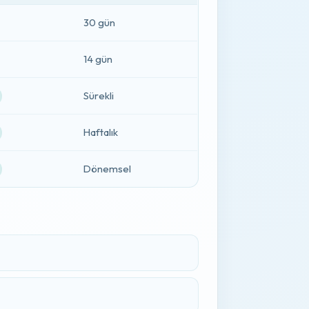
30 gün
14 gün
Sürekli
Haftalık
Dönemsel