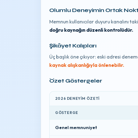
Olumlu Deneyimin Ortak Nokt
Memnun kullanıcılar duyuru kanalını tak
doğru kaynağın düzenli kontrolüdür.
Şikâyet Kalıpları
Üç başlık öne çıkıyor: eski adresi den
kaynak alışkanlığıyla önlenebilir.
Özet Göstergeler
2026 DENEYIM ÖZETI
GÖSTERGE
Genel memnuniyet