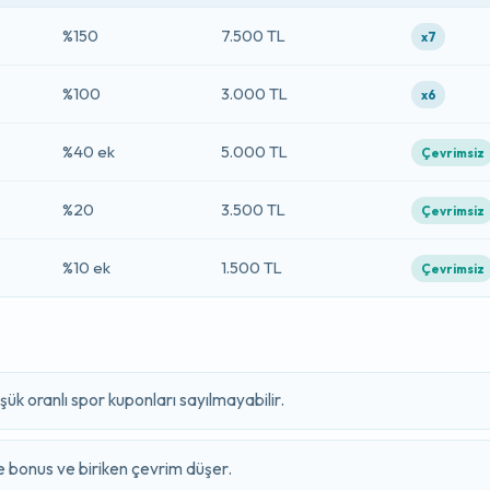
%150
7.500 TL
x7
%100
3.000 TL
x6
%40 ek
5.000 TL
Çevrimsiz
%20
3.500 TL
Çevrimsiz
%10 ek
1.500 TL
Çevrimsiz
ük oranlı spor kuponları sayılmayabilir.
e bonus ve biriken çevrim düşer.