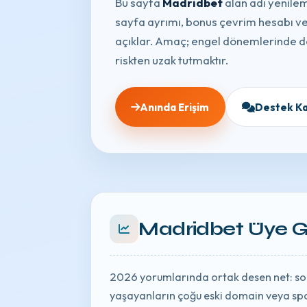
Bu sayfa
Madridbet
alan adı yenileme
sayfa ayrımı, bonus çevrim hesabı ve
açıklar. Amaç; engel dönemlerinde d
riskten uzak tutmaktır.
Anında Erişim
Destek Ka
Madridbet Üye Ger
2026 yorumlarında ortak desen net: sor
yaşayanların çoğu eski domain veya sp