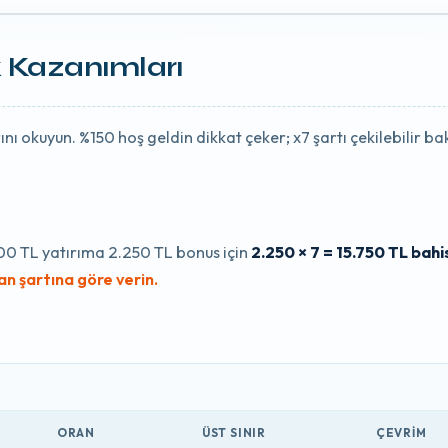
 Kazanımları
okuyun. %150 hoş geldin dikkat çeker; x7 şartı çekilebilir baki
500 TL yatırıma 2.250 TL bonus için
2.250 × 7 = 15.750 TL bah
n şartına göre verin.
ORAN
ÜST SINIR
ÇEVRIM