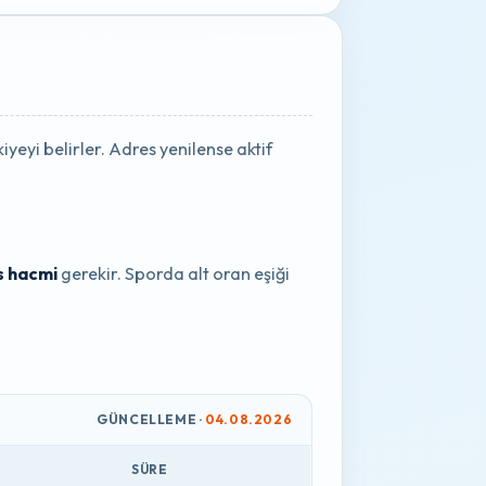
yeyi belirler. Adres yenilense aktif
is hacmi
gerekir. Sporda alt oran eşiği
GÜNCELLEME ·
04.08.2026
SÜRE