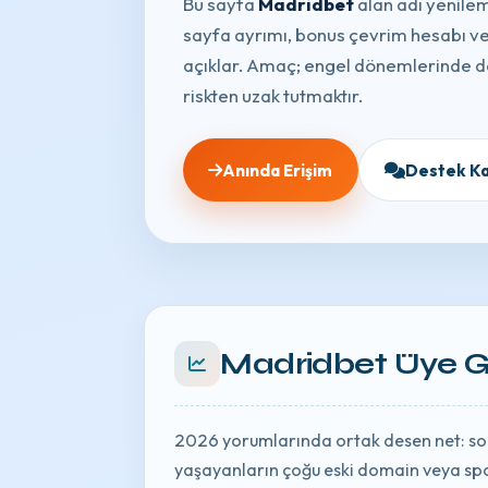
Bu sayfa
Madridbet
alan adı yenileme
sayfa ayrımı, bonus çevrim hesabı ve
açıklar. Amaç; engel dönemlerinde d
riskten uzak tutmaktır.
Anında Erişim
Destek Ka
Madridbet Üye Ger
2026 yorumlarında ortak desen net: sor
yaşayanların çoğu eski domain veya sp