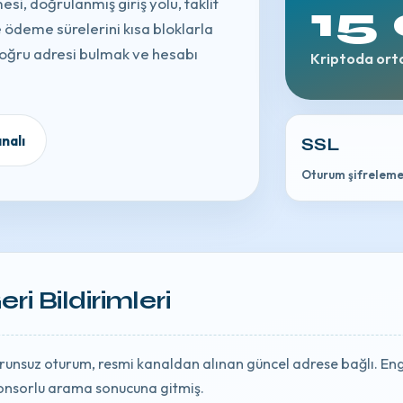
si, doğrulanmış giriş yolu, taklit
15
 ödeme sürelerini kısa bloklarla
oğru adresi bulmak ve hesabı
Kriptoda ort
nalı
SSL
Oturum şifrelem
i Bildirimleri
unsuz oturum, resmi kanaldan alınan güncel adrese bağlı. En
onsorlu arama sonucuna gitmiş.