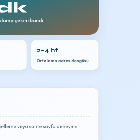
 dk
alama çekim bandı
2–4 hf
e
Ortalama adres döngüsü
gelleme veya sahte sayfa deneyimi