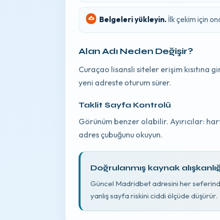
Belgeleri yükleyin.
İlk çekim için o
Alan Adı Neden Değişir?
Curaçao lisanslı siteler erişim kısıtına g
yeni adreste oturum sürer.
Taklit Sayfa Kontrolü
Görünüm benzer olabilir. Ayırıcılar: har
adres çubuğunu okuyun.
Doğrulanmış kaynak alışkanlığ
Güncel Madridbet adresini her seferinde
yanlış sayfa riskini ciddi ölçüde düşürür.