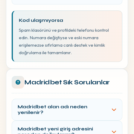
Kod ulaşmıyorsa
Spam klasörünü ve profildeki telefonu kontrol
edin. Numara değiştiyse ve eski numara
erişilemezse sıfırlama canlı destek ve kimlik
doğrulama ile tamamlanır.
Madridbet Sık Sorulanlar
Madridbet alan adı neden
yenilenir?
Curaçao lisanslı platformlar bölgede erişim
Madridbet yeni giriş adresini
kısıtına uğrayabilir. Eski alan adı kapanır, yedek