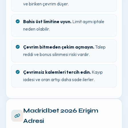
ve biriken çevrim düşer.
Bahis üst limitine uyun.
Limit aşımı iptale
neden olabilir.
Çevrim bitmeden çekim açmayın.
Talep
reddi ve bonus silinmesi riski vardır.
Çevrimsiz kalemleri tercih edin.
Kayıp
iadesi ve oran artışı daha sade ilerler.
Madridbet 2026 Erişim
Adresi