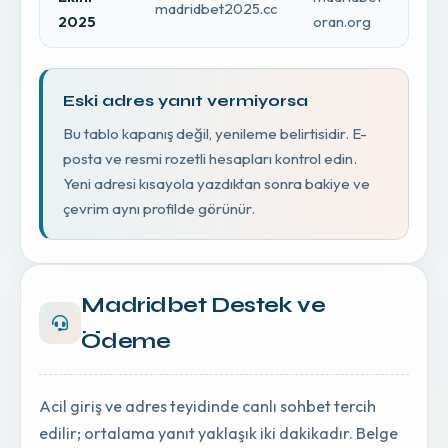
madridbet2025.cc
D
2025
oran.org
Eski adres yanıt vermiyorsa
Bu tablo kapanış değil, yenileme belirtisidir. E-
posta ve resmi rozetli hesapları kontrol edin.
Yeni adresi kısayola yazdıktan sonra bakiye ve
çevrim aynı profilde görünür.
Madridbet Destek ve
Ödeme
Acil giriş ve adres teyidinde canlı sohbet tercih
edilir; ortalama yanıt yaklaşık iki dakikadır. Belge