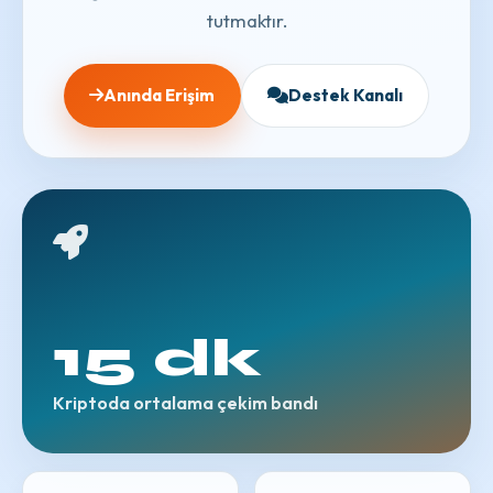
tutmaktır.
Anında Erişim
Destek Kanalı
15 dk
Kriptoda ortalama çekim bandı