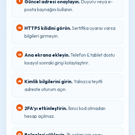
Güncel adresi onaylayın.
Duyuru veya e-
posta kaynağını kullanın.
HTTPS kilidini görün.
Sertifika uyarısı varsa
bilgileri girmeyin.
Ana ekrana ekleyin.
Telefon & tablet dostu
kısayol sonraki girişi kolaylaştırır.
Kimlik bilgilerini girin.
Yalnızca teyitli
adreste oturum açın.
2FA’yı etkinleştirin.
İkinci kod olmadan
hesap açılmaz.
Belgeleri yükleyin.
İlk çekim için onay