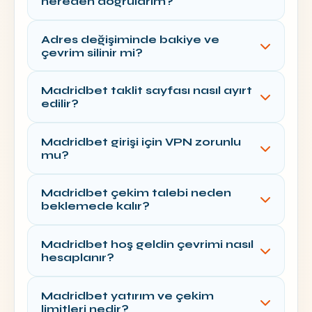
nereden doğrularım?
adres devreye alınır. Hesap verisi, bakiye ve
Öncelik kayıtlı e-posta, ardından rozetli resmi
kuponlar sunucuda kalır. Geçiş sıklığı genelde iki
Adres değişiminde bakiye ve
sosyal hesaplar ve duyuru kanalındadır. Arama
ila dört hafta aralığındadır.
çevrim silinir mi?
sonuçlarındaki sponsorlu satırlar her zaman
Hayır. Profil, bakiye, açık kuponlar ve bonus
resmi adrese çıkmaz. Belirsizlikte canlı destekten
Madridbet taklit sayfası nasıl ayırt
ilerlemesi hesap kimliğine bağlıdır. Alan adı
teyit alın.
edilir?
değişimi bu kayıtları etkilemez. Doğrulanmış yeni
Alan adını karakter karakter okuyun, HTTPS kilidini
adreste aynı kimlik bilgileriyle oturum açılır.
Madridbet girişi için VPN zorunlu
doğrulayın ve yalnızca teyitli kaynaktan gelen
mu?
adresi kullanın. Sponsorlu arama sonuçları ve
Zorunlu değildir. Doğrulanmış adres telefon ve
rozetsiz hesaplar risk taşır.
Madridbet çekim talebi neden
bilgisayar tarayıcısında açılır. Adresi ana ekrana
beklemede kalır?
eklemek sonraki oturumları hızlandırır;
Sık nedenler: tamamlanmamış bonus çevrimi,
yenilemede yalnızca kısayol güncellenir.
Madridbet hoş geldin çevrimi nasıl
eksik kimlik doğrulama veya çekim hesabı adıyla
hesaplanır?
üyelik adının uyuşmamasıdır. Üç koşul tamamsa
İlk yatırıma %150 ek kredi, tavan 7.500 TL, çevrim
işlem sıraya göre ilerler.
Madridbet yatırım ve çekim
x7 uygulanır. 1.500 TL yatırımda 2.250 TL bonus
limitleri nedir?