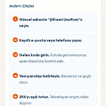
Adım Dizisi
Güncel adreste “Şifremi Unuttum”u
seçin.
Kayıtlı e-posta veya telefonu yazın.
Gelen kodu girin.
Kutuda görünmüyorsa
spam klasörünü kontrol edin.
Yeni parolayı belirleyin.
Benzersiz ve güçlü
olsun.
2FA’yı açık tutun.
Tekrarlayan erişim riskini
düşürür.