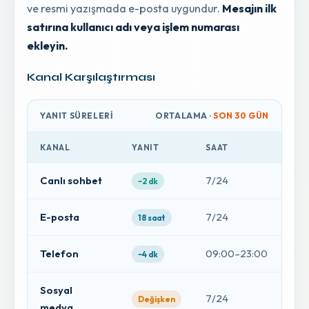
ve resmi yazışmada e-posta uygundur.
Mesajın ilk
satırına kullanıcı adı veya işlem numarası
ekleyin.
Kanal Karşılaştırması
YANIT SÜRELERI
ORTALAMA ·
SON 30 GÜN
KANAL
YANIT
SAAT
UY
Canlı sohbet
7/24
Adre
~2 dk
E-posta
7/24
Bel
18 saat
Telefon
09:00–23:00
Hes
~4 dk
Sosyal
7/24
Adr
Değişken
medya