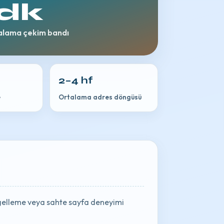
 dk
alama çekim bandı
2–4 hf
e
Ortalama adres döngüsü
gelleme veya sahte sayfa deneyimi