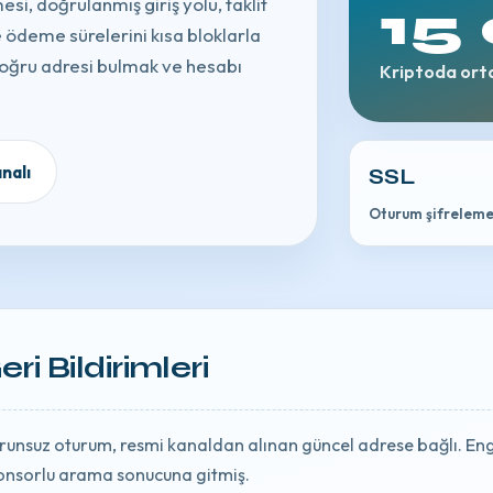
si, doğrulanmış giriş yolu, taklit
15
 ödeme sürelerini kısa bloklarla
oğru adresi bulmak ve hesabı
Kriptoda ort
nalı
SSL
Oturum şifrelem
i Bildirimleri
unsuz oturum, resmi kanaldan alınan güncel adrese bağlı. En
onsorlu arama sonucuna gitmiş.