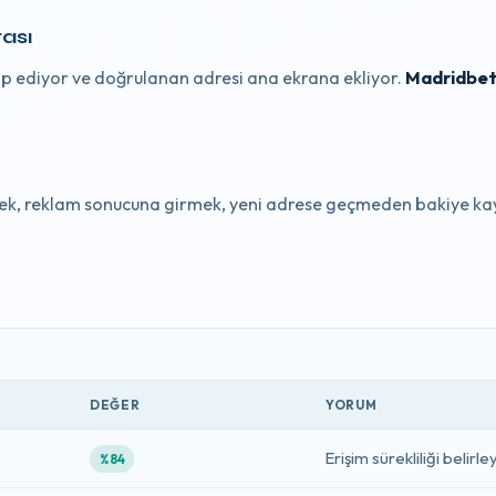
ası
ip ediyor ve doğrulanan adresi ana ekrana ekliyor.
Madridbet 
emek, reklam sonucuna girmek, yeni adrese geçmeden bakiye k
DEĞER
YORUM
Erişim sürekliliği belirley
%84