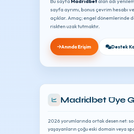
Bu sayfa
Madridbet
alan adı yenileme
sayfa ayrımı, bonus çevrim hesabı ve
açıklar. Amaç; engel dönemlerinde d
riskten uzak tutmaktır.
Anında Erişim
Destek Ka
Madridbet Üye Ger
2026 yorumlarında ortak desen net: sor
yaşayanların çoğu eski domain veya sp