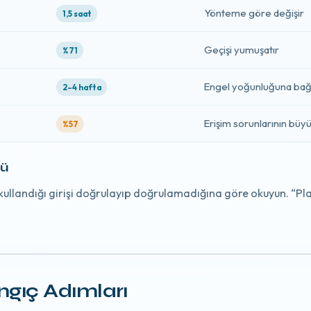
Yönteme göre değişir
1,5 saat
Geçişi yumuşatır
%71
Engel yoğunluğuna bağl
2–4 hafta
Erişim sorunlarının büyü
%57
tü
 kullandığı girişi doğrulayıp doğrulamadığına göre okuyun. “
gıç Adımları