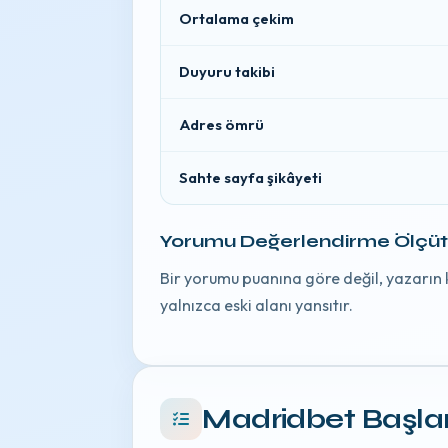
Ortalama çekim
Duyuru takibi
Adres ömrü
Sahte sayfa şikâyeti
Yorumu Değerlendirme Ölçü
Bir yorumu puanına göre değil, yazarın
yalnızca eski alanı yansıtır.
Madridbet Başlan