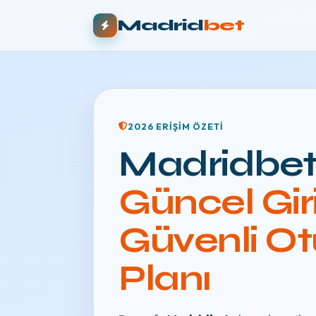
Madrid
bet
2026 ERIŞIM ÖZETI
Madridbe
Güncel Gir
Güvenli O
Planı