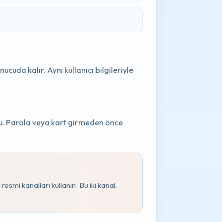
ucuda kalır. Aynı kullanıcı bilgileriyle
ucu. Parola veya kart girmeden önce
mi kanalları kullanın. Bu iki kanal,