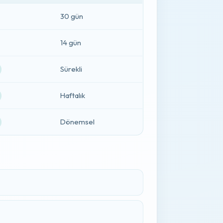
30 gün
14 gün
Sürekli
Haftalık
Dönemsel