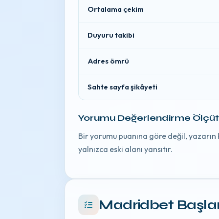
Ortalama çekim
Duyuru takibi
Adres ömrü
Sahte sayfa şikâyeti
Yorumu Değerlendirme Ölçü
Bir yorumu puanına göre değil, yazarın
yalnızca eski alanı yansıtır.
Madridbet Başlan