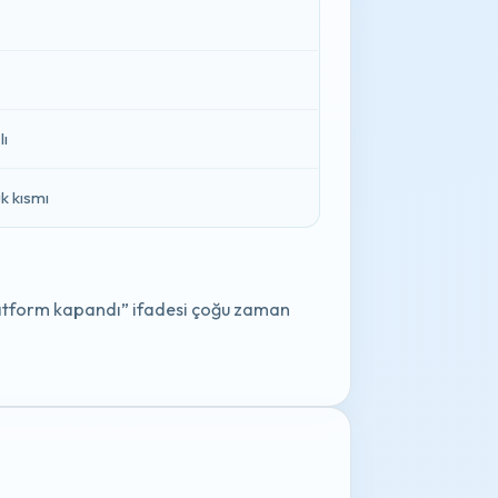
ı
k kısmı
Platform kapandı” ifadesi çoğu zaman