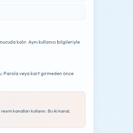
ucuda kalır. Aynı kullanıcı bilgileriyle
ucu. Parola veya kart girmeden önce
mi kanalları kullanın. Bu iki kanal,