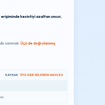
erişiminde kesintiyi azaltan unsur,
aybı sanmak.
Üçü de doğrulanmış
KAYNAK ·
ÜYE GERI BILDIRIM HAVUZU
ici