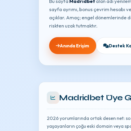
Bu sayfa
Madridbet
alan adı yenileme
sayfa ayrımı, bonus çevrim hesabı ve
açıklar. Amaç; engel dönemlerinde d
riskten uzak tutmaktır.
Anında Erişim
Destek Ka
Madridbet Üye Ger
2026 yorumlarında ortak desen net: sor
yaşayanların çoğu eski domain veya sp