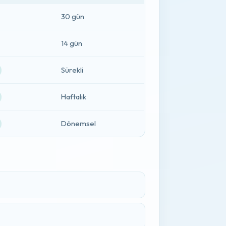
30 gün
14 gün
Sürekli
Haftalık
Dönemsel