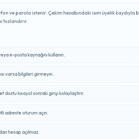
on ve parola istenir. Çekim hesabındaki isim üyelik kaydıyla bi
i hızlandırır.
eya e-posta kaynağını kullanın.
ısı varsa bilgileri girmeyin.
t dostu kısayol sonraki girişi kolaylaştırır.
tli adreste oturum açın.
adan hesap açılmaz.