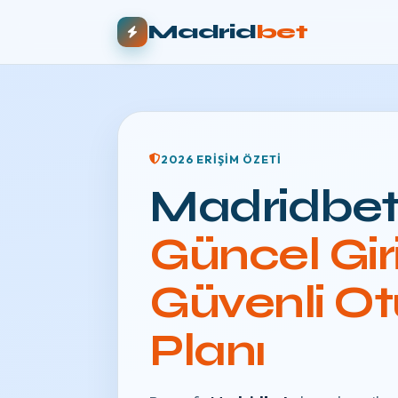
Madrid
bet
2026 ERIŞIM ÖZETI
Madridbe
Güncel Gir
Güvenli O
Planı