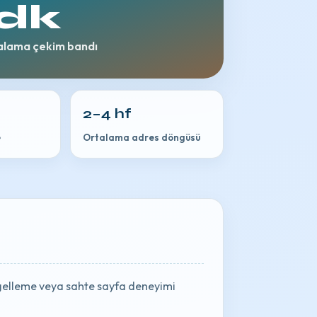
 dk
alama çekim bandı
2–4 hf
e
Ortalama adres döngüsü
gelleme veya sahte sayfa deneyimi