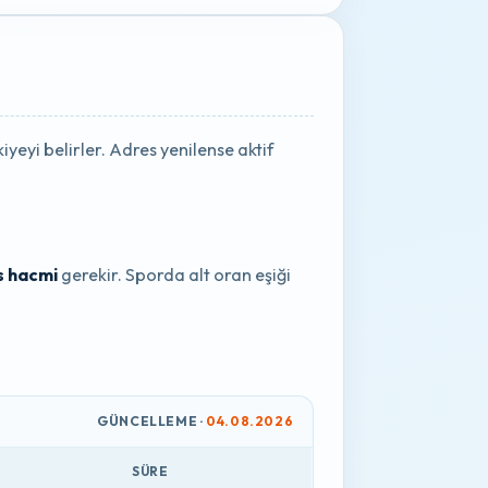
yeyi belirler. Adres yenilense aktif
is hacmi
gerekir. Sporda alt oran eşiği
GÜNCELLEME ·
04.08.2026
SÜRE