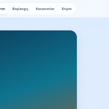
irim
Başlangıç
Kazanımlar
Erişim