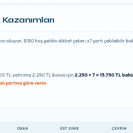
 Kazanımları
okuyun. %150 hoş geldin dikkat çeker; x7 şartı çekilebilir baki
500 TL yatırıma 2.250 TL bonus için
2.250 × 7 = 15.750 TL bah
n şartına göre verin.
ORAN
ÜST SINIR
ÇEVRIM