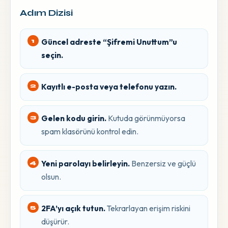
Adım Dizisi
Güncel adreste “Şifremi Unuttum”u
seçin.
Kayıtlı e-posta veya telefonu yazın.
Gelen kodu girin.
Kutuda görünmüyorsa
spam klasörünü kontrol edin.
Yeni parolayı belirleyin.
Benzersiz ve güçlü
olsun.
2FA’yı açık tutun.
Tekrarlayan erişim riskini
düşürür.