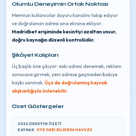
Olumlu Deneyimin Ortak Noktası
Memnun kullanıcılar duyuru kanalını takip ediyor
ve doğrulanan adresi ana ekrana ekliyor.
Madridbet erişiminde kesintiyi azaltan unsur,
doğru kaynağın düzenli kontrolüdür.
Şikâyet Kalıpları
Üç başlık öne çıkıyor: eski adresi denemek, reklam
sonucuna girmek, yeni adrese geçmeden bakiye
kaybı sanmak.
Üçü de doğrulanmış kaynak
alışkanlığıyla önlenebilir.
Özet Göstergeler
2026 DENEYIM ÖZETI
KAYNAK ·
ÜYE GERI BILDIRIM HAVUZU