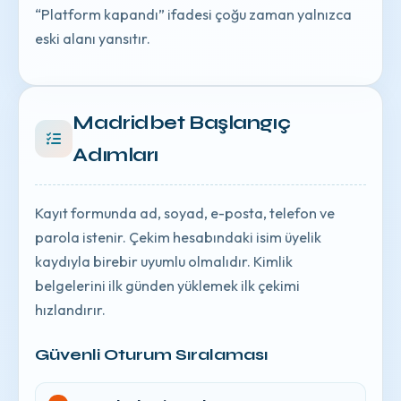
“Platform kapandı” ifadesi çoğu zaman yalnızca
eski alanı yansıtır.
Madridbet Başlangıç
Adımları
Kayıt formunda ad, soyad, e-posta, telefon ve
parola istenir. Çekim hesabındaki isim üyelik
kaydıyla birebir uyumlu olmalıdır. Kimlik
belgelerini ilk günden yüklemek ilk çekimi
hızlandırır.
Güvenli Oturum Sıralaması