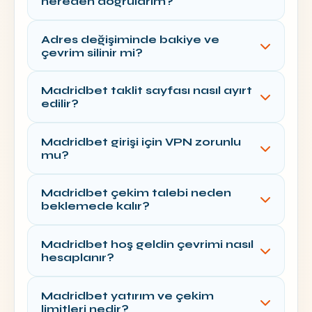
nereden doğrularım?
adres devreye alınır. Hesap verisi, bakiye ve
Öncelik kayıtlı e-posta, ardından rozetli resmi
kuponlar sunucuda kalır. Geçiş sıklığı genelde iki
Adres değişiminde bakiye ve
sosyal hesaplar ve duyuru kanalındadır. Arama
ila dört hafta aralığındadır.
çevrim silinir mi?
sonuçlarındaki sponsorlu satırlar her zaman
Hayır. Profil, bakiye, açık kuponlar ve bonus
resmi adrese çıkmaz. Belirsizlikte canlı destekten
Madridbet taklit sayfası nasıl ayırt
ilerlemesi hesap kimliğine bağlıdır. Alan adı
teyit alın.
edilir?
değişimi bu kayıtları etkilemez. Doğrulanmış yeni
Alan adını karakter karakter okuyun, HTTPS kilidini
adreste aynı kimlik bilgileriyle oturum açılır.
Madridbet girişi için VPN zorunlu
doğrulayın ve yalnızca teyitli kaynaktan gelen
mu?
adresi kullanın. Sponsorlu arama sonuçları ve
Zorunlu değildir. Doğrulanmış adres telefon ve
rozetsiz hesaplar risk taşır.
Madridbet çekim talebi neden
bilgisayar tarayıcısında açılır. Adresi ana ekrana
beklemede kalır?
eklemek sonraki oturumları hızlandırır;
Sık nedenler: tamamlanmamış bonus çevrimi,
yenilemede yalnızca kısayol güncellenir.
Madridbet hoş geldin çevrimi nasıl
eksik kimlik doğrulama veya çekim hesabı adıyla
hesaplanır?
üyelik adının uyuşmamasıdır. Üç koşul tamamsa
İlk yatırıma %150 ek kredi, tavan 7.500 TL, çevrim
işlem sıraya göre ilerler.
Madridbet yatırım ve çekim
x7 uygulanır. 1.500 TL yatırımda 2.250 TL bonus
limitleri nedir?