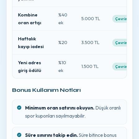
Kombine
%40
5.000 TL
Çevrimsiz
oran artışı
ek
Haftalık
%20
3.500 TL
Çevrimsiz
kayıp iadesi
Yeni adres
%10
1.500 TL
Çevrimsiz
giriş ödülü
ek
Bonus Kullanım Notları
Minimum oran satırını okuyun.
Düşük oranlı
spor kuponları sayılmayabilir.
Süre sınırını takip edin.
Süre bitince bonus