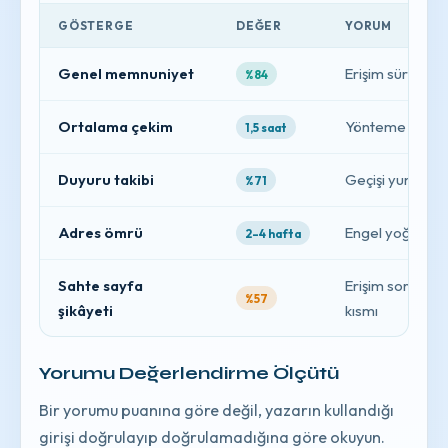
GÖSTERGE
DEĞER
YORUM
Genel memnuniyet
Erişim sürekliliği
%84
Ortalama çekim
Yönteme göre d
1,5 saat
Duyuru takibi
Geçişi yumuşatı
%71
Adres ömrü
Engel yoğunluğ
2–4 hafta
Sahte sayfa
Erişim sorunlar
%57
şikâyeti
kısmı
Yorumu Değerlendirme Ölçütü
Bir yorumu puanına göre değil, yazarın kullandığı
girişi doğrulayıp doğrulamadığına göre okuyun.