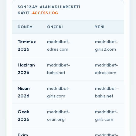
SON 12 AY · ALAN ADI HAREKETI
KAYIT ·
ACCESS.LOG
DÖNEM
ÖNCEKI
YENI
SE
Temmuz
madridbet-
madridbet-
E
2026
adres.com
giris2.com
Haziran
madridbet-
madridbet-
S
2026
bahis.net
adres.com
Nisan
madridbet-
madridbet-
E
2026
giris.com
bahis.net
Ocak
madridbet-
madridbet-
A
2026
oran.org
giris.com
Ekim
madridbet-