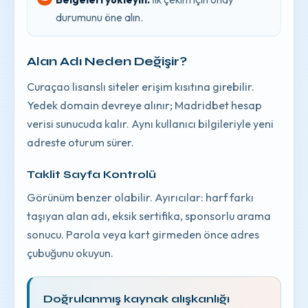
durumunu öne alın.
Alan Adı Neden Değişir?
Curaçao lisanslı siteler erişim kısıtına girebilir.
Yedek domain devreye alınır; Madridbet hesap
verisi sunucuda kalır. Aynı kullanıcı bilgileriyle yeni
adreste oturum sürer.
Taklit Sayfa Kontrolü
Görünüm benzer olabilir. Ayırıcılar: harf farkı
taşıyan alan adı, eksik sertifika, sponsorlu arama
sonucu. Parola veya kart girmeden önce adres
çubuğunu okuyun.
Doğrulanmış kaynak alışkanlığı