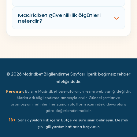
için 15.750 TL hacim gerekir. Alan adı değişse
Yatırım alt sınırı yönteme göre 50–100 TL. Çekim
çevrim sıfırlanmaz.
Madridbet güvenilirlik ölçütleri
alt sınırı çoğunlukla 100 TL, havalede 200 TL.
nelerdir?
Standart üye günlük çekim tavanı 50.000 TL.
Faaliyet izni Curaçao eGaming kapsamındadır.
Oturum SSL ile şifrelenir; oyunlar sertifikalı RNG
altyapısında çalışır. Kullanıcı tarafında 2FA ve
benzersiz parola önerilir.
© 2026 Madridbet Bilgilendirme Sayfası. İçerik bağımsız rehber
niteliğindedir.
Feragat:
Bu site Madridbet operatörünün resmi web varlığı değildir.
Marka adı bilgilendirme amacıyla anılır. Güncel şartlar ve
promosyon metinleri her zaman platform üzerindeki duyurulara
göre değerlendirilmelidir.
18+
· Şans oyunları risk içerir. Bütçe ve süre sınırı belirleyin. Destek
için ilgili yardım hatlarına başvurun.