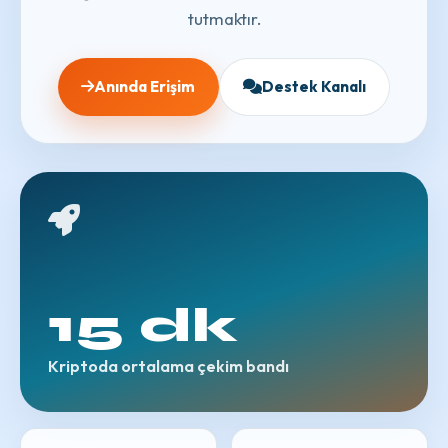
tutmaktır.
Anında Erişim
Destek Kanalı
15 dk
Kriptoda ortalama çekim bandı