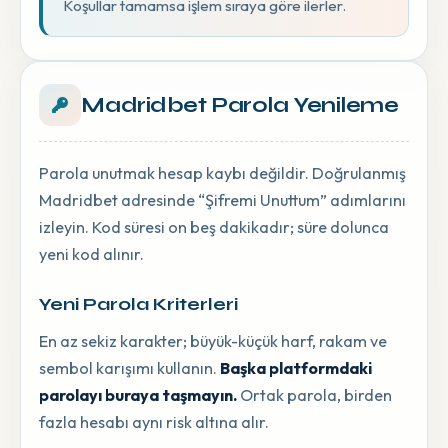
Koşullar tamamsa işlem sıraya göre ilerler.
Madridbet Parola Yenileme
Parola unutmak hesap kaybı değildir. Doğrulanmış
Madridbet adresinde “Şifremi Unuttum” adımlarını
izleyin. Kod süresi on beş dakikadır; süre dolunca
yeni kod alınır.
Yeni Parola Kriterleri
En az sekiz karakter; büyük-küçük harf, rakam ve
sembol karışımı kullanın.
Başka platformdaki
parolayı buraya taşmayın.
Ortak parola, birden
fazla hesabı aynı risk altına alır.