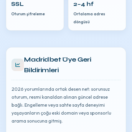
SSL
2–4 hf
Oturum şifreleme
Ortalama adres
döngüsü
Madridbet Üye Geri
Bildirimleri
2026 yorumlarında ortak desen net: sorunsuz
oturum, resmi kanaldan alınan güncel adrese
bağlı. Engelleme veya sahte sayfa deneyimi
yaşayanların çoğu eski domain veya sponsorlu
arama sonucuna gitmiş.