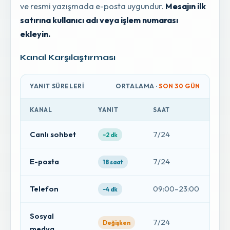
ve resmi yazışmada e-posta uygundur.
Mesajın ilk
satırına kullanıcı adı veya işlem numarası
ekleyin.
Kanal Karşılaştırması
YANIT SÜRELERI
ORTALAMA ·
SON 30 GÜN
KANAL
YANIT
SAAT
UY
Canlı sohbet
7/24
Adre
~2 dk
E-posta
7/24
Bel
18 saat
Telefon
09:00–23:00
Hes
~4 dk
Sosyal
7/24
Adr
Değişken
medya