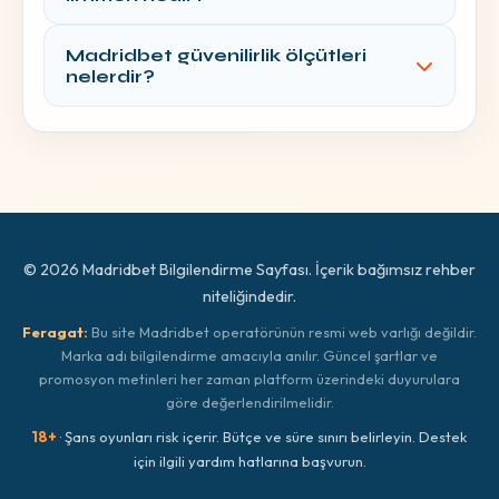
için 15.750 TL hacim gerekir. Alan adı değişse
Yatırım alt sınırı yönteme göre 50–100 TL. Çekim
çevrim sıfırlanmaz.
Madridbet güvenilirlik ölçütleri
alt sınırı çoğunlukla 100 TL, havalede 200 TL.
nelerdir?
Standart üye günlük çekim tavanı 50.000 TL.
Faaliyet izni Curaçao eGaming kapsamındadır.
Oturum SSL ile şifrelenir; oyunlar sertifikalı RNG
altyapısında çalışır. Kullanıcı tarafında 2FA ve
benzersiz parola önerilir.
© 2026 Madridbet Bilgilendirme Sayfası. İçerik bağımsız rehber
niteliğindedir.
Feragat:
Bu site Madridbet operatörünün resmi web varlığı değildir.
Marka adı bilgilendirme amacıyla anılır. Güncel şartlar ve
promosyon metinleri her zaman platform üzerindeki duyurulara
göre değerlendirilmelidir.
18+
· Şans oyunları risk içerir. Bütçe ve süre sınırı belirleyin. Destek
için ilgili yardım hatlarına başvurun.