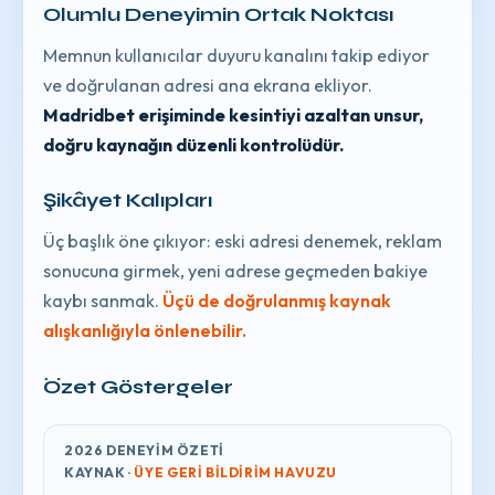
Olumlu Deneyimin Ortak Noktası
Memnun kullanıcılar duyuru kanalını takip ediyor
ve doğrulanan adresi ana ekrana ekliyor.
Madridbet erişiminde kesintiyi azaltan unsur,
doğru kaynağın düzenli kontrolüdür.
Şikâyet Kalıpları
Üç başlık öne çıkıyor: eski adresi denemek, reklam
sonucuna girmek, yeni adrese geçmeden bakiye
kaybı sanmak.
Üçü de doğrulanmış kaynak
alışkanlığıyla önlenebilir.
Özet Göstergeler
2026 DENEYIM ÖZETI
KAYNAK ·
ÜYE GERI BILDIRIM HAVUZU