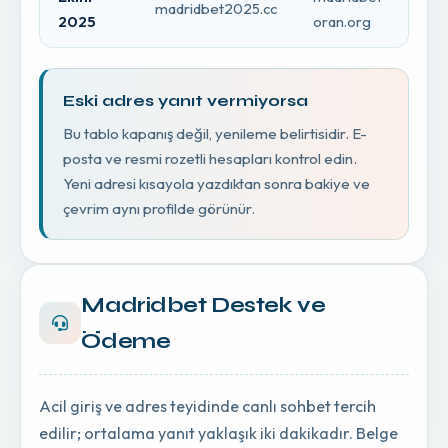
madridbet2025.cc
D
2025
oran.org
Eski adres yanıt vermiyorsa
Bu tablo kapanış değil, yenileme belirtisidir. E-
posta ve resmi rozetli hesapları kontrol edin.
Yeni adresi kısayola yazdıktan sonra bakiye ve
çevrim aynı profilde görünür.
Madridbet Destek ve
Ödeme
Acil giriş ve adres teyidinde canlı sohbet tercih
edilir; ortalama yanıt yaklaşık iki dakikadır. Belge