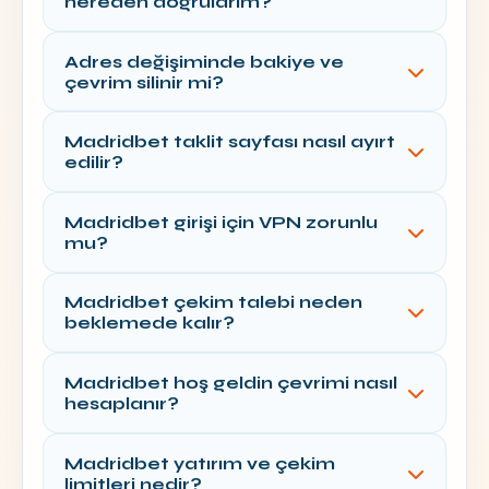
nereden doğrularım?
adres devreye alınır. Hesap verisi, bakiye ve
Öncelik kayıtlı e-posta, ardından rozetli resmi
kuponlar sunucuda kalır. Geçiş sıklığı genelde iki
Adres değişiminde bakiye ve
sosyal hesaplar ve duyuru kanalındadır. Arama
ila dört hafta aralığındadır.
çevrim silinir mi?
sonuçlarındaki sponsorlu satırlar her zaman
Hayır. Profil, bakiye, açık kuponlar ve bonus
resmi adrese çıkmaz. Belirsizlikte canlı destekten
Madridbet taklit sayfası nasıl ayırt
ilerlemesi hesap kimliğine bağlıdır. Alan adı
teyit alın.
edilir?
değişimi bu kayıtları etkilemez. Doğrulanmış yeni
Alan adını karakter karakter okuyun, HTTPS kilidini
adreste aynı kimlik bilgileriyle oturum açılır.
Madridbet girişi için VPN zorunlu
doğrulayın ve yalnızca teyitli kaynaktan gelen
mu?
adresi kullanın. Sponsorlu arama sonuçları ve
Zorunlu değildir. Doğrulanmış adres telefon ve
rozetsiz hesaplar risk taşır.
Madridbet çekim talebi neden
bilgisayar tarayıcısında açılır. Adresi ana ekrana
beklemede kalır?
eklemek sonraki oturumları hızlandırır;
Sık nedenler: tamamlanmamış bonus çevrimi,
yenilemede yalnızca kısayol güncellenir.
Madridbet hoş geldin çevrimi nasıl
eksik kimlik doğrulama veya çekim hesabı adıyla
hesaplanır?
üyelik adının uyuşmamasıdır. Üç koşul tamamsa
İlk yatırıma %150 ek kredi, tavan 7.500 TL, çevrim
işlem sıraya göre ilerler.
Madridbet yatırım ve çekim
x7 uygulanır. 1.500 TL yatırımda 2.250 TL bonus
limitleri nedir?