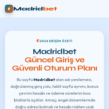
Madrid
bet
2026 ERIŞIM ÖZETI
Madridbet
Güncel Giriş ve
Güvenli Oturum Planı
Bu sayfa
Madridbet
alan adı yenilemesi,
doğrulanmış giriş yolu, taklit sayfa ayrımı, bonus
çevrim hesabı ve ödeme sürelerini kısa
bloklarla açıklar. Amaç; engel dönemlerinde
doğru adresi bulmak ve hesabı riskten uzak