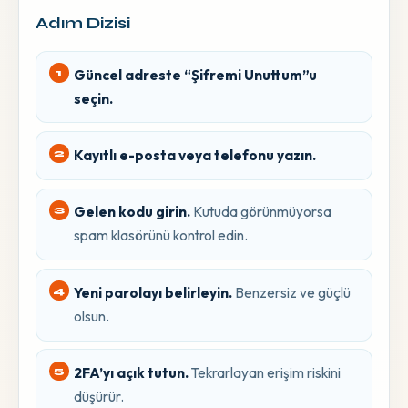
Adım Dizisi
Güncel adreste “Şifremi Unuttum”u
seçin.
Kayıtlı e-posta veya telefonu yazın.
Gelen kodu girin.
Kutuda görünmüyorsa
spam klasörünü kontrol edin.
Yeni parolayı belirleyin.
Benzersiz ve güçlü
olsun.
2FA’yı açık tutun.
Tekrarlayan erişim riskini
düşürür.