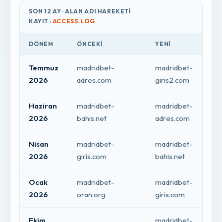
SON 12 AY · ALAN ADI HAREKETI
KAYIT ·
ACCESS.LOG
DÖNEM
ÖNCEKI
YENI
SE
Temmuz
madridbet-
madridbet-
E
2026
adres.com
giris2.com
Haziran
madridbet-
madridbet-
S
2026
bahis.net
adres.com
Nisan
madridbet-
madridbet-
E
2026
giris.com
bahis.net
Ocak
madridbet-
madridbet-
A
2026
oran.org
giris.com
Ekim
madridbet-