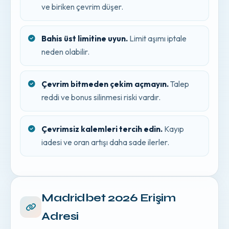
ve biriken çevrim düşer.
Bahis üst limitine uyun.
Limit aşımı iptale
neden olabilir.
Çevrim bitmeden çekim açmayın.
Talep
reddi ve bonus silinmesi riski vardır.
Çevrimsiz kalemleri tercih edin.
Kayıp
iadesi ve oran artışı daha sade ilerler.
Madridbet 2026 Erişim
Adresi