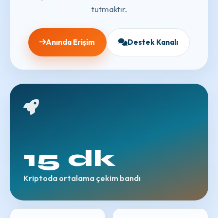
tutmaktır.
Anında Erişim
Destek Kanalı
15 dk
Kriptoda ortalama çekim bandı