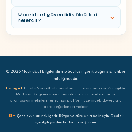
için 15.750 TL hacim gerekir. Alan adı değişse
Yatırım alt sınırı yönteme göre 50–100 TL. Çekim
çevrim sıfırlanmaz.
Madridbet güvenilirlik ölçütleri
alt sınırı çoğunlukla 100 TL, havalede 200 TL.
nelerdir?
Standart üye günlük çekim tavanı 50.000 TL.
Faaliyet izni Curaçao eGaming kapsamındadır.
Oturum SSL ile şifrelenir; oyunlar sertifikalı RNG
altyapısında çalışır. Kullanıcı tarafında 2FA ve
benzersiz parola önerilir.
© 2026 Madridbet Bilgilendirme Sayfası. İçerik bağımsız rehber
niteliğindedir.
Feragat:
Bu site Madridbet operatörünün resmi web varlığı değildir.
Marka adı bilgilendirme amacıyla anılır. Güncel şartlar ve
promosyon metinleri her zaman platform üzerindeki duyurulara
göre değerlendirilmelidir.
18+
· Şans oyunları risk içerir. Bütçe ve süre sınırı belirleyin. Destek
için ilgili yardım hatlarına başvurun.