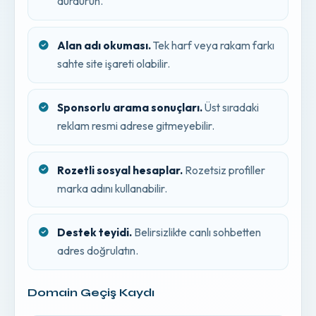
durdurun.
Alan adı okuması.
Tek harf veya rakam farkı
sahte site işareti olabilir.
Sponsorlu arama sonuçları.
Üst sıradaki
reklam resmi adrese gitmeyebilir.
Rozetli sosyal hesaplar.
Rozetsiz profiller
marka adını kullanabilir.
Destek teyidi.
Belirsizlikte canlı sohbetten
adres doğrulatın.
Domain Geçiş Kaydı