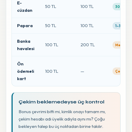
E-
50 TL
100 TL
30–60 dk
cüzdan
Papara
50 TL
100 TL
1–3 saat
Banka
100 TL
200 TL
Mesai saa
havalesi
Ön
ödemeli
100 TL
—
Çekim yo
kart
Çekim beklemedeyse üç kontrol
Bonus çevrimi bitti mi, kimlik onayı tamam mı,
çekim hesabı adı üyelik adıyla aynı mı? Çoğu
bekleyen talep bu üç noktadan birine takılır.