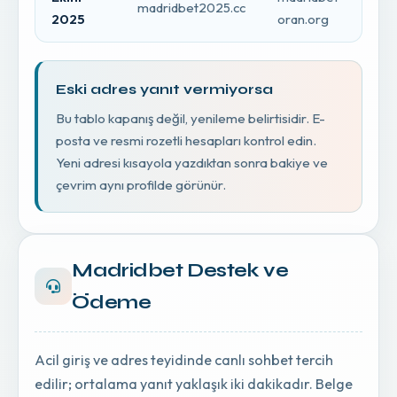
madridbet2025.cc
D
2025
oran.org
Eski adres yanıt vermiyorsa
Bu tablo kapanış değil, yenileme belirtisidir. E-
posta ve resmi rozetli hesapları kontrol edin.
Yeni adresi kısayola yazdıktan sonra bakiye ve
çevrim aynı profilde görünür.
Madridbet Destek ve
Ödeme
Acil giriş ve adres teyidinde canlı sohbet tercih
edilir; ortalama yanıt yaklaşık iki dakikadır. Belge