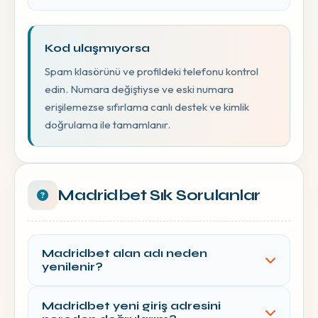
Kod ulaşmıyorsa
Spam klasörünü ve profildeki telefonu kontrol
edin. Numara değiştiyse ve eski numara
erişilemezse sıfırlama canlı destek ve kimlik
doğrulama ile tamamlanır.
Madridbet Sık Sorulanlar
Madridbet alan adı neden
yenilenir?
Curaçao lisanslı platformlar bölgede erişim
Madridbet yeni giriş adresini
kısıtına uğrayabilir. Eski alan adı kapanır, yedek