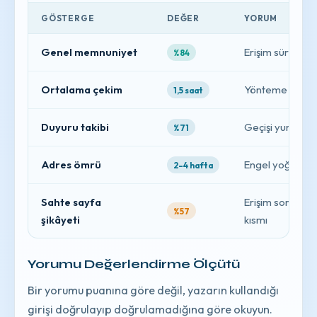
GÖSTERGE
DEĞER
YORUM
Genel memnuniyet
Erişim sürekliliği
%84
Ortalama çekim
Yönteme göre d
1,5 saat
Duyuru takibi
Geçişi yumuşatı
%71
Adres ömrü
Engel yoğunluğ
2–4 hafta
Sahte sayfa
Erişim sorunlar
%57
şikâyeti
kısmı
Yorumu Değerlendirme Ölçütü
Bir yorumu puanına göre değil, yazarın kullandığı
girişi doğrulayıp doğrulamadığına göre okuyun.