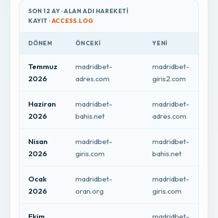
SON 12 AY · ALAN ADI HAREKETI
KAYIT ·
ACCESS.LOG
DÖNEM
ÖNCEKI
YENI
SE
Temmuz
madridbet-
madridbet-
E
2026
adres.com
giris2.com
Haziran
madridbet-
madridbet-
S
2026
bahis.net
adres.com
Nisan
madridbet-
madridbet-
E
2026
giris.com
bahis.net
Ocak
madridbet-
madridbet-
A
2026
oran.org
giris.com
Ekim
madridbet-