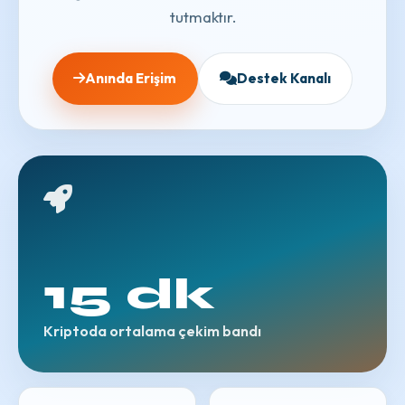
tutmaktır.
Anında Erişim
Destek Kanalı
15 dk
Kriptoda ortalama çekim bandı