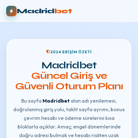
Madrid
bet
2026 ERIŞIM ÖZETI
Madridbet
Güncel Giriş ve
Güvenli Oturum Planı
Bu sayfa
Madridbet
alan adı yenilemesi,
doğrulanmış giriş yolu, taklit sayfa ayrımı, bonus
çevrim hesabı ve ödeme sürelerini kısa
bloklarla açıklar. Amaç; engel dönemlerinde
doğru adresi bulmak ve hesabı riskten uzak