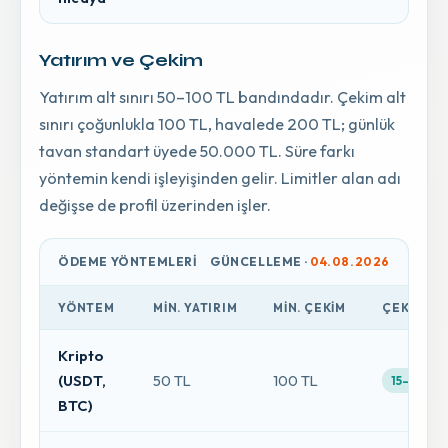
Yatırım ve Çekim
Yatırım alt sınırı 50–100 TL bandındadır. Çekim alt
sınırı çoğunlukla 100 TL, havalede 200 TL; günlük
tavan standart üyede 50.000 TL. Süre farkı
yöntemin kendi işleyişinden gelir. Limitler alan adı
değişse de profil üzerinden işler.
ÖDEME YÖNTEMLERI
GÜNCELLEME ·
04.08.2026
YÖNTEM
MIN. YATIRIM
MIN. ÇEKIM
ÇEKIM SÜ
Kripto
(USDT,
50 TL
100 TL
15–40 dk
BTC)