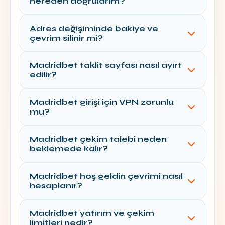
nereden doğrularım?
adres devreye alınır. Hesap verisi, bakiye ve
Öncelik kayıtlı e-posta, ardından rozetli resmi
kuponlar sunucuda kalır. Geçiş sıklığı genelde iki
Adres değişiminde bakiye ve
sosyal hesaplar ve duyuru kanalındadır. Arama
ila dört hafta aralığındadır.
çevrim silinir mi?
sonuçlarındaki sponsorlu satırlar her zaman
Hayır. Profil, bakiye, açık kuponlar ve bonus
resmi adrese çıkmaz. Belirsizlikte canlı destekten
Madridbet taklit sayfası nasıl ayırt
ilerlemesi hesap kimliğine bağlıdır. Alan adı
teyit alın.
edilir?
değişimi bu kayıtları etkilemez. Doğrulanmış yeni
Alan adını karakter karakter okuyun, HTTPS kilidini
adreste aynı kimlik bilgileriyle oturum açılır.
Madridbet girişi için VPN zorunlu
doğrulayın ve yalnızca teyitli kaynaktan gelen
mu?
adresi kullanın. Sponsorlu arama sonuçları ve
Zorunlu değildir. Doğrulanmış adres telefon ve
rozetsiz hesaplar risk taşır.
Madridbet çekim talebi neden
bilgisayar tarayıcısında açılır. Adresi ana ekrana
beklemede kalır?
eklemek sonraki oturumları hızlandırır;
Sık nedenler: tamamlanmamış bonus çevrimi,
yenilemede yalnızca kısayol güncellenir.
Madridbet hoş geldin çevrimi nasıl
eksik kimlik doğrulama veya çekim hesabı adıyla
hesaplanır?
üyelik adının uyuşmamasıdır. Üç koşul tamamsa
İlk yatırıma %150 ek kredi, tavan 7.500 TL, çevrim
işlem sıraya göre ilerler.
Madridbet yatırım ve çekim
x7 uygulanır. 1.500 TL yatırımda 2.250 TL bonus
limitleri nedir?