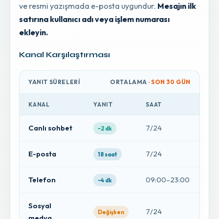
ve resmi yazışmada e-posta uygundur.
Mesajın ilk
satırına kullanıcı adı veya işlem numarası
ekleyin.
Kanal Karşılaştırması
YANIT SÜRELERI
ORTALAMA ·
SON 30 GÜN
KANAL
YANIT
SAAT
UY
Canlı sohbet
7/24
Adre
~2 dk
E-posta
7/24
Bel
18 saat
Telefon
09:00–23:00
Hes
~4 dk
Sosyal
7/24
Adr
Değişken
medya