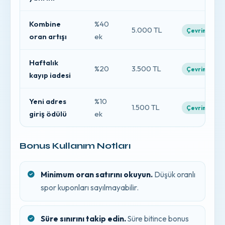
Kombine
%40
5.000 TL
Çevrimsiz
oran artışı
ek
Haftalık
%20
3.500 TL
Çevrimsiz
kayıp iadesi
Yeni adres
%10
1.500 TL
Çevrimsiz
giriş ödülü
ek
Bonus Kullanım Notları
Minimum oran satırını okuyun.
Düşük oranlı
spor kuponları sayılmayabilir.
Süre sınırını takip edin.
Süre bitince bonus