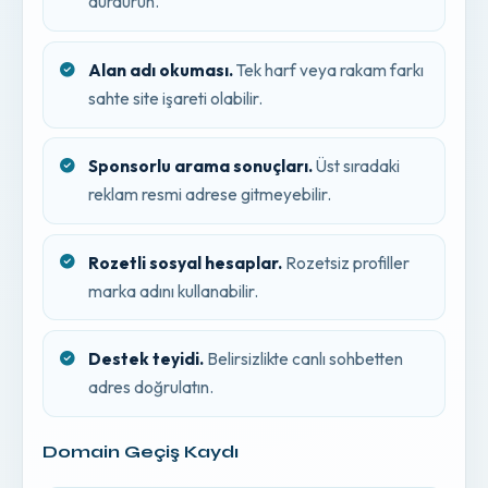
durdurun.
Alan adı okuması.
Tek harf veya rakam farkı
sahte site işareti olabilir.
Sponsorlu arama sonuçları.
Üst sıradaki
reklam resmi adrese gitmeyebilir.
Rozetli sosyal hesaplar.
Rozetsiz profiller
marka adını kullanabilir.
Destek teyidi.
Belirsizlikte canlı sohbetten
adres doğrulatın.
Domain Geçiş Kaydı