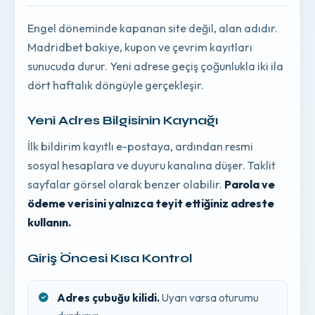
Engel döneminde kapanan site değil, alan adıdır.
Madridbet bakiye, kupon ve çevrim kayıtları
sunucuda durur. Yeni adrese geçiş çoğunlukla iki ila
dört haftalık döngüyle gerçekleşir.
Yeni Adres Bilgisinin Kaynağı
İlk bildirim kayıtlı e-postaya, ardından resmi
sosyal hesaplara ve duyuru kanalına düşer. Taklit
sayfalar görsel olarak benzer olabilir.
Parola ve
ödeme verisini yalnızca teyit ettiğiniz adreste
kullanın.
Giriş Öncesi Kısa Kontrol
Adres çubuğu kilidi.
Uyarı varsa oturumu