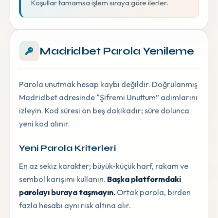
Koşullar tamamsa işlem sıraya göre ilerler.
Madridbet Parola Yenileme
Parola unutmak hesap kaybı değildir. Doğrulanmış
Madridbet adresinde “Şifremi Unuttum” adımlarını
izleyin. Kod süresi on beş dakikadır; süre dolunca
yeni kod alınır.
Yeni Parola Kriterleri
En az sekiz karakter; büyük-küçük harf, rakam ve
sembol karışımı kullanın.
Başka platformdaki
parolayı buraya taşmayın.
Ortak parola, birden
fazla hesabı aynı risk altına alır.