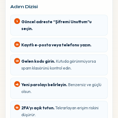
Adım Dizisi
Güncel adreste “Şifremi Unuttum”u
seçin.
Kayıtlı e-posta veya telefonu yazın.
Gelen kodu girin.
Kutuda görünmüyorsa
spam klasörünü kontrol edin.
Yeni parolayı belirleyin.
Benzersiz ve güçlü
olsun.
2FA’yı açık tutun.
Tekrarlayan erişim riskini
düşürür.