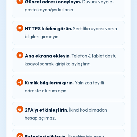
Güncel adresi onaylayın.
Duyuru veya e-
posta kaynağını kullanın.
HTTPS kilidini görün.
Sertifika uyarısı varsa
bilgileri girmeyin.
Ana ekrana ekleyin.
Telefon & tablet dostu
kısayol sonraki girişi kolaylaştırır.
Kimlik bilgilerini girin.
Yalnızca teyitli
adreste oturum açın.
2FA’yı etkinleştirin.
İkinci kod olmadan
hesap açılmaz.
Belgeleri yükleyin.
İlk çekim için onay