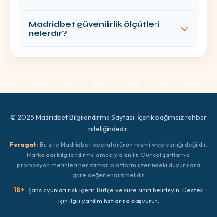
için 15.750 TL hacim gerekir. Alan adı değişse
Yatırım alt sınırı yönteme göre 50–100 TL. Çekim
çevrim sıfırlanmaz.
Madridbet güvenilirlik ölçütleri
alt sınırı çoğunlukla 100 TL, havalede 200 TL.
nelerdir?
Standart üye günlük çekim tavanı 50.000 TL.
Faaliyet izni Curaçao eGaming kapsamındadır.
Oturum SSL ile şifrelenir; oyunlar sertifikalı RNG
altyapısında çalışır. Kullanıcı tarafında 2FA ve
benzersiz parola önerilir.
© 2026 Madridbet Bilgilendirme Sayfası. İçerik bağımsız rehber
niteliğindedir.
Feragat:
Bu site Madridbet operatörünün resmi web varlığı değildir.
Marka adı bilgilendirme amacıyla anılır. Güncel şartlar ve
promosyon metinleri her zaman platform üzerindeki duyurulara
göre değerlendirilmelidir.
18+
· Şans oyunları risk içerir. Bütçe ve süre sınırı belirleyin. Destek
için ilgili yardım hatlarına başvurun.