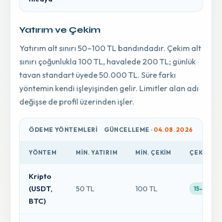
Yatırım ve Çekim
Yatırım alt sınırı 50–100 TL bandındadır. Çekim alt
sınırı çoğunlukla 100 TL, havalede 200 TL; günlük
tavan standart üyede 50.000 TL. Süre farkı
yöntemin kendi işleyişinden gelir. Limitler alan adı
değişse de profil üzerinden işler.
ÖDEME YÖNTEMLERI
GÜNCELLEME ·
04.08.2026
YÖNTEM
MIN. YATIRIM
MIN. ÇEKIM
ÇEKIM SÜ
Kripto
(USDT,
50 TL
100 TL
15–40 dk
BTC)