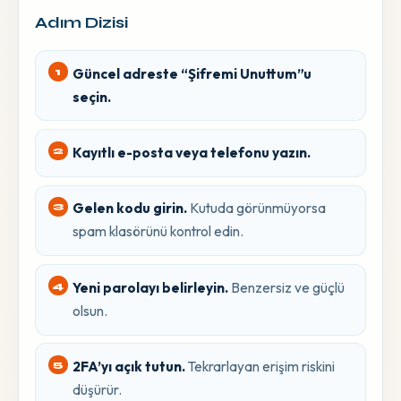
Adım Dizisi
Güncel adreste “Şifremi Unuttum”u
seçin.
Kayıtlı e-posta veya telefonu yazın.
Gelen kodu girin.
Kutuda görünmüyorsa
spam klasörünü kontrol edin.
Yeni parolayı belirleyin.
Benzersiz ve güçlü
olsun.
2FA’yı açık tutun.
Tekrarlayan erişim riskini
düşürür.