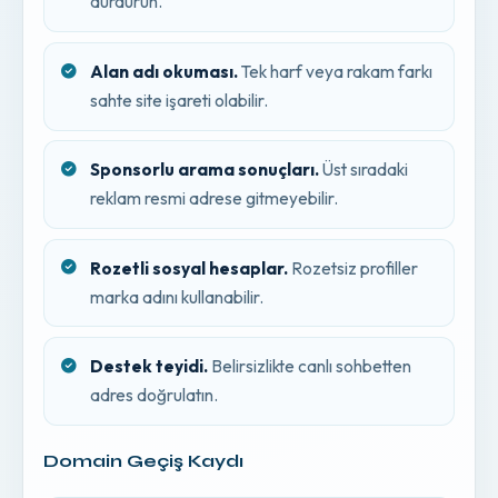
durdurun.
Alan adı okuması.
Tek harf veya rakam farkı
sahte site işareti olabilir.
Sponsorlu arama sonuçları.
Üst sıradaki
reklam resmi adrese gitmeyebilir.
Rozetli sosyal hesaplar.
Rozetsiz profiller
marka adını kullanabilir.
Destek teyidi.
Belirsizlikte canlı sohbetten
adres doğrulatın.
Domain Geçiş Kaydı