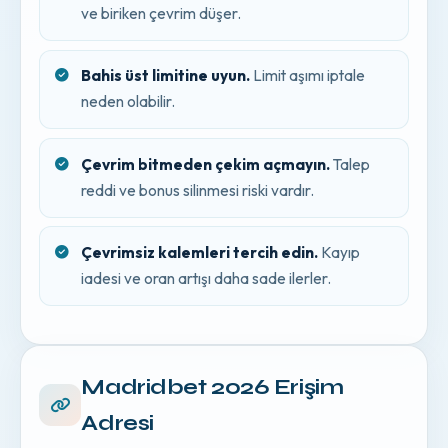
ve biriken çevrim düşer.
Bahis üst limitine uyun.
Limit aşımı iptale
neden olabilir.
Çevrim bitmeden çekim açmayın.
Talep
reddi ve bonus silinmesi riski vardır.
Çevrimsiz kalemleri tercih edin.
Kayıp
iadesi ve oran artışı daha sade ilerler.
Madridbet 2026 Erişim
Adresi