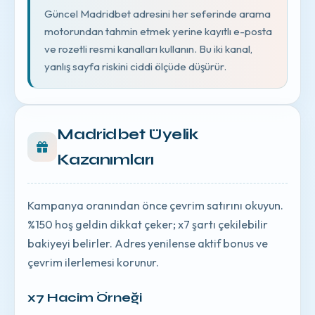
Güncel Madridbet adresini her seferinde arama
motorundan tahmin etmek yerine kayıtlı e-posta
ve rozetli resmi kanalları kullanın. Bu iki kanal,
yanlış sayfa riskini ciddi ölçüde düşürür.
Madridbet Üyelik
Kazanımları
Kampanya oranından önce çevrim satırını okuyun.
%150 hoş geldin dikkat çeker; x7 şartı çekilebilir
bakiyeyi belirler. Adres yenilense aktif bonus ve
çevrim ilerlemesi korunur.
x7 Hacim Örneği