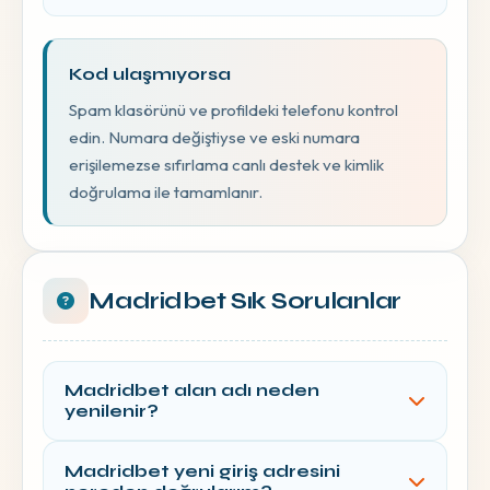
Kod ulaşmıyorsa
Spam klasörünü ve profildeki telefonu kontrol
edin. Numara değiştiyse ve eski numara
erişilemezse sıfırlama canlı destek ve kimlik
doğrulama ile tamamlanır.
Madridbet Sık Sorulanlar
Madridbet alan adı neden
yenilenir?
Curaçao lisanslı platformlar bölgede erişim
Madridbet yeni giriş adresini
kısıtına uğrayabilir. Eski alan adı kapanır, yedek