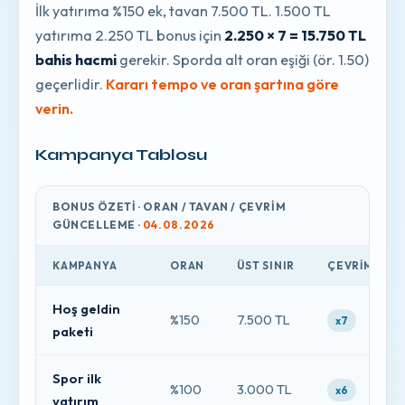
İlk yatırıma %150 ek, tavan 7.500 TL. 1.500 TL
yatırıma 2.250 TL bonus için
2.250 × 7 = 15.750 TL
bahis hacmi
gerekir. Sporda alt oran eşiği (ör. 1.50)
geçerlidir.
Kararı tempo ve oran şartına göre
verin.
Kampanya Tablosu
BONUS ÖZETI · ORAN / TAVAN / ÇEVRIM
GÜNCELLEME ·
04.08.2026
KAMPANYA
ORAN
ÜST SINIR
ÇEVRIM
Hoş geldin
%150
7.500 TL
x7
paketi
Spor ilk
%100
3.000 TL
x6
yatırım