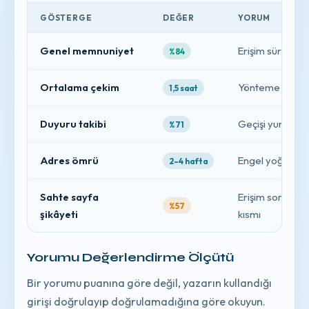
GÖSTERGE
DEĞER
YORUM
Genel memnuniyet
Erişim sürekliliği
%84
Ortalama çekim
Yönteme göre d
1,5 saat
Duyuru takibi
Geçişi yumuşatı
%71
Adres ömrü
Engel yoğunluğ
2–4 hafta
Sahte sayfa
Erişim sorunlar
%57
şikâyeti
kısmı
Yorumu Değerlendirme Ölçütü
Bir yorumu puanına göre değil, yazarın kullandığı
girişi doğrulayıp doğrulamadığına göre okuyun.