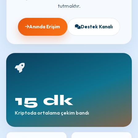
tutmaktır.
Anında Erişim
Destek Kanalı
15 dk
Kriptoda ortalama çekim bandı