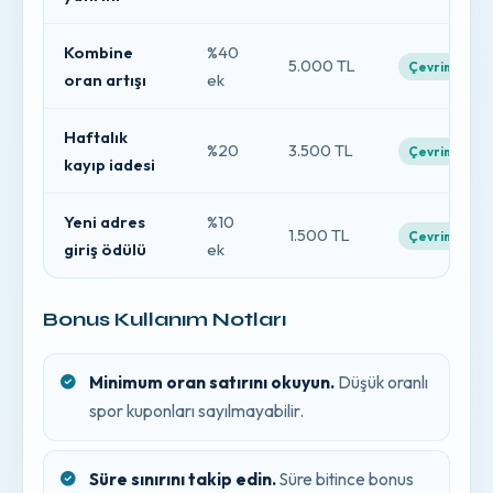
Kombine
%40
5.000 TL
Çevrimsiz
oran artışı
ek
Haftalık
%20
3.500 TL
Çevrimsiz
kayıp iadesi
Yeni adres
%10
1.500 TL
Çevrimsiz
giriş ödülü
ek
Bonus Kullanım Notları
Minimum oran satırını okuyun.
Düşük oranlı
spor kuponları sayılmayabilir.
Süre sınırını takip edin.
Süre bitince bonus