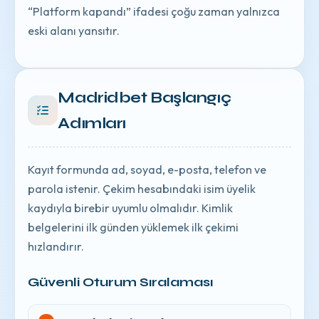
“Platform kapandı” ifadesi çoğu zaman yalnızca
eski alanı yansıtır.
Madridbet Başlangıç
Adımları
Kayıt formunda ad, soyad, e-posta, telefon ve
parola istenir. Çekim hesabındaki isim üyelik
kaydıyla birebir uyumlu olmalıdır. Kimlik
belgelerini ilk günden yüklemek ilk çekimi
hızlandırır.
Güvenli Oturum Sıralaması