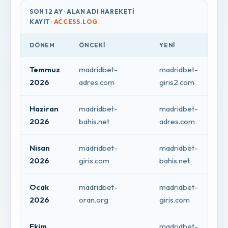
SON 12 AY · ALAN ADI HAREKETI
KAYIT ·
ACCESS.LOG
DÖNEM
ÖNCEKI
YENI
SE
Temmuz
madridbet-
madridbet-
E
2026
adres.com
giris2.com
Haziran
madridbet-
madridbet-
S
2026
bahis.net
adres.com
Nisan
madridbet-
madridbet-
E
2026
giris.com
bahis.net
Ocak
madridbet-
madridbet-
A
2026
oran.org
giris.com
Ekim
madridbet-