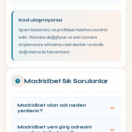
Kod ulaşmıyorsa
Spam klasörünü ve profildeki telefonu kontrol
edin. Numara değiştiyse ve eski numara
erişilemezse sıfırlama canlı destek ve kimlik
doğrulama ile tamamlanır.
Madridbet Sık Sorulanlar
Madridbet alan adı neden
yenilenir?
Curaçao lisanslı platformlar bölgede erişim
Madridbet yeni giriş adresini
kısıtına uğrayabilir. Eski alan adı kapanır, yedek