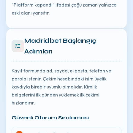
“Platform kapandı” ifadesi çoğu zaman yalnızca
eski alanı yansıtır.
Madridbet Başlangıç
Adımları
Kayıt formunda ad, soyad, e-posta, telefon ve
parola istenir. Çekim hesabındaki isim üyelik
kaydıyla birebir uyumlu olmalıdır. Kimlik
belgelerini ilk günden yüklemek ilk çekimi
hızlandırır.
Güvenli Oturum Sıralaması