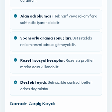
durdurun.
Alan adı okuması.
Tek harf veya rakam farkı
sahte site işareti olabilir.
Sponsorlu arama sonuçları.
Üst sıradaki
reklam resmi adrese gitmeyebilir.
Rozetli sosyal hesaplar.
Rozetsiz profiller
marka adını kullanabilir.
Destek teyidi.
Belirsizlikte canlı sohbetten
adres doğrulatın.
Domain Geçiş Kaydı