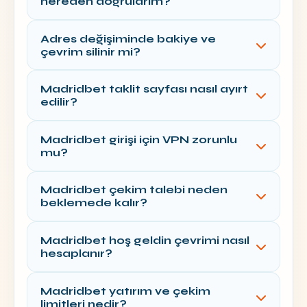
nereden doğrularım?
adres devreye alınır. Hesap verisi, bakiye ve
Öncelik kayıtlı e-posta, ardından rozetli resmi
kuponlar sunucuda kalır. Geçiş sıklığı genelde iki
Adres değişiminde bakiye ve
sosyal hesaplar ve duyuru kanalındadır. Arama
ila dört hafta aralığındadır.
çevrim silinir mi?
sonuçlarındaki sponsorlu satırlar her zaman
Hayır. Profil, bakiye, açık kuponlar ve bonus
resmi adrese çıkmaz. Belirsizlikte canlı destekten
Madridbet taklit sayfası nasıl ayırt
ilerlemesi hesap kimliğine bağlıdır. Alan adı
teyit alın.
edilir?
değişimi bu kayıtları etkilemez. Doğrulanmış yeni
Alan adını karakter karakter okuyun, HTTPS kilidini
adreste aynı kimlik bilgileriyle oturum açılır.
Madridbet girişi için VPN zorunlu
doğrulayın ve yalnızca teyitli kaynaktan gelen
mu?
adresi kullanın. Sponsorlu arama sonuçları ve
Zorunlu değildir. Doğrulanmış adres telefon ve
rozetsiz hesaplar risk taşır.
Madridbet çekim talebi neden
bilgisayar tarayıcısında açılır. Adresi ana ekrana
beklemede kalır?
eklemek sonraki oturumları hızlandırır;
Sık nedenler: tamamlanmamış bonus çevrimi,
yenilemede yalnızca kısayol güncellenir.
Madridbet hoş geldin çevrimi nasıl
eksik kimlik doğrulama veya çekim hesabı adıyla
hesaplanır?
üyelik adının uyuşmamasıdır. Üç koşul tamamsa
İlk yatırıma %150 ek kredi, tavan 7.500 TL, çevrim
işlem sıraya göre ilerler.
Madridbet yatırım ve çekim
x7 uygulanır. 1.500 TL yatırımda 2.250 TL bonus
limitleri nedir?