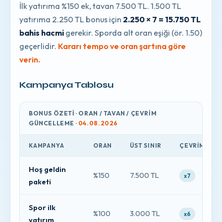
İlk yatırıma %150 ek, tavan 7.500 TL. 1.500 TL
yatırıma 2.250 TL bonus için
2.250 × 7 = 15.750 TL
bahis hacmi
gerekir. Sporda alt oran eşiği (ör. 1.50)
geçerlidir.
Kararı tempo ve oran şartına göre
verin.
Kampanya Tablosu
BONUS ÖZETI · ORAN / TAVAN / ÇEVRIM
GÜNCELLEME ·
04.08.2026
KAMPANYA
ORAN
ÜST SINIR
ÇEVRIM
Hoş geldin
%150
7.500 TL
x7
paketi
Spor ilk
%100
3.000 TL
x6
yatırım