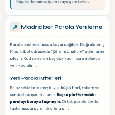
Koşullar tamamsa işlem sıraya göre ilerler.
Madridbet Parola Yenileme
Parola unutmak hesap kaybı değildir. Doğrulanmış
Madridbet adresinde “Şifremi Unuttum” adımlarını
izleyin. Kod süresi on beş dakikadır; süre dolunca
yeni kod alınır.
Yeni Parola Kriterleri
En az sekiz karakter; büyük-küçük harf, rakam ve
sembol karışımı kullanın.
Başka platformdaki
parolayı buraya taşmayın.
Ortak parola, birden
fazla hesabı aynı risk altına alır.