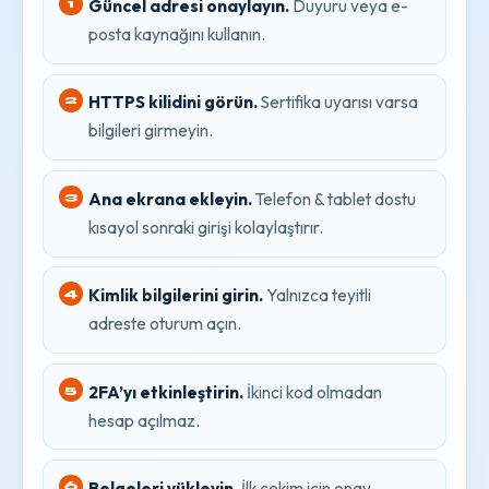
Güncel adresi onaylayın.
Duyuru veya e-
posta kaynağını kullanın.
HTTPS kilidini görün.
Sertifika uyarısı varsa
bilgileri girmeyin.
Ana ekrana ekleyin.
Telefon & tablet dostu
kısayol sonraki girişi kolaylaştırır.
Kimlik bilgilerini girin.
Yalnızca teyitli
adreste oturum açın.
2FA’yı etkinleştirin.
İkinci kod olmadan
hesap açılmaz.
Belgeleri yükleyin.
İlk çekim için onay