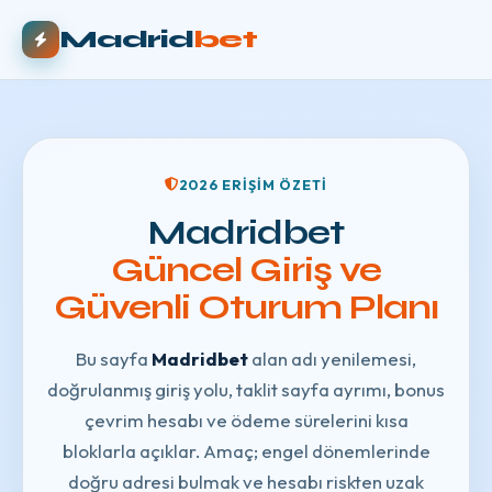
Madrid
bet
2026 ERIŞIM ÖZETI
Madridbet
Güncel Giriş ve
Güvenli Oturum Planı
Bu sayfa
Madridbet
alan adı yenilemesi,
doğrulanmış giriş yolu, taklit sayfa ayrımı, bonus
çevrim hesabı ve ödeme sürelerini kısa
bloklarla açıklar. Amaç; engel dönemlerinde
doğru adresi bulmak ve hesabı riskten uzak