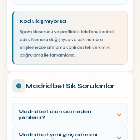
Kod ulaşmıyorsa
Spam klasörünü ve profildeki telefonu kontrol
edin. Numara değiştiyse ve eski numara
erişilemezse sıfırlama canlı destek ve kimlik
doğrulama ile tamamlanır.
Madridbet Sık Sorulanlar
Madridbet alan adı neden
yenilenir?
Curaçao lisanslı platformlar bölgede erişim
Madridbet yeni giriş adresini
kısıtına uğrayabilir. Eski alan adı kapanır, yedek