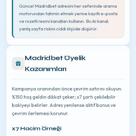
Güncel Madridbet adresini her seferinde arama
motorundan tahmin etmek yerine kayıtlı e-posta
ve rozetli resmi kanalları kullanın. Bu iki kanal,
yanlış sayfa riskini ciddi ölçüde düşürür.
Madridbet Üyelik
Kazanımları
Kampanya oranından önce çevrim satırını okuyun.
%150 hoş geldin dikkat çeker; x7 şartı çekilebilir
bakiyeyi belirler. Adres yenilense aktif bonus ve
çevrim ilerlemesi korunur.
x7 Hacim Örneği