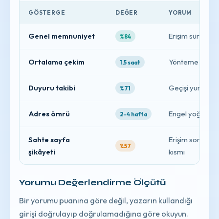
GÖSTERGE
DEĞER
YORUM
Genel memnuniyet
Erişim sürekliliği
%84
Ortalama çekim
Yönteme göre d
1,5 saat
Duyuru takibi
Geçişi yumuşatı
%71
Adres ömrü
Engel yoğunluğ
2–4 hafta
Sahte sayfa
Erişim sorunlar
%57
şikâyeti
kısmı
Yorumu Değerlendirme Ölçütü
Bir yorumu puanına göre değil, yazarın kullandığı
girişi doğrulayıp doğrulamadığına göre okuyun.