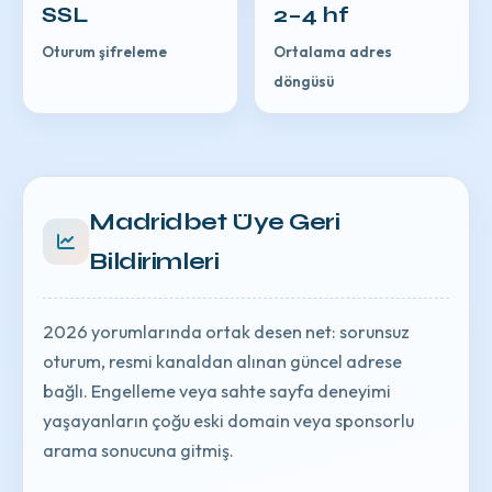
SSL
2–4 hf
Oturum şifreleme
Ortalama adres
döngüsü
Madridbet Üye Geri
Bildirimleri
2026 yorumlarında ortak desen net: sorunsuz
oturum, resmi kanaldan alınan güncel adrese
bağlı. Engelleme veya sahte sayfa deneyimi
yaşayanların çoğu eski domain veya sponsorlu
arama sonucuna gitmiş.