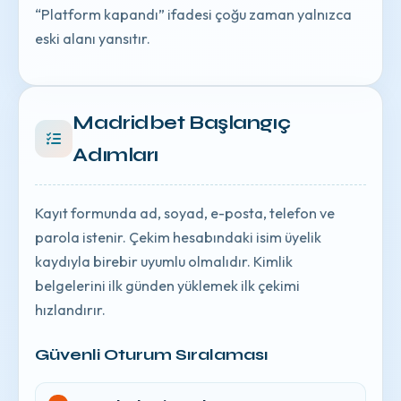
“Platform kapandı” ifadesi çoğu zaman yalnızca
eski alanı yansıtır.
Madridbet Başlangıç
Adımları
Kayıt formunda ad, soyad, e-posta, telefon ve
parola istenir. Çekim hesabındaki isim üyelik
kaydıyla birebir uyumlu olmalıdır. Kimlik
belgelerini ilk günden yüklemek ilk çekimi
hızlandırır.
Güvenli Oturum Sıralaması