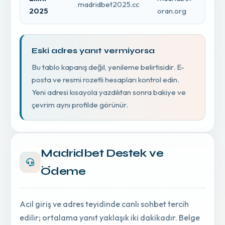
madridbet2025.cc
D
2025
oran.org
Eski adres yanıt vermiyorsa
Bu tablo kapanış değil, yenileme belirtisidir. E-
posta ve resmi rozetli hesapları kontrol edin.
Yeni adresi kısayola yazdıktan sonra bakiye ve
çevrim aynı profilde görünür.
Madridbet Destek ve
Ödeme
Acil giriş ve adres teyidinde canlı sohbet tercih
edilir; ortalama yanıt yaklaşık iki dakikadır. Belge