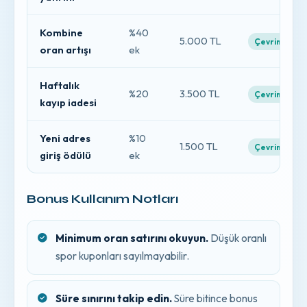
Kombine
%40
5.000 TL
Çevrimsiz
oran artışı
ek
Haftalık
%20
3.500 TL
Çevrimsiz
kayıp iadesi
Yeni adres
%10
1.500 TL
Çevrimsiz
giriş ödülü
ek
Bonus Kullanım Notları
Minimum oran satırını okuyun.
Düşük oranlı
spor kuponları sayılmayabilir.
Süre sınırını takip edin.
Süre bitince bonus