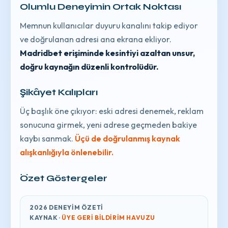
Olumlu Deneyimin Ortak Noktası
Memnun kullanıcılar duyuru kanalını takip ediyor
ve doğrulanan adresi ana ekrana ekliyor.
Madridbet erişiminde kesintiyi azaltan unsur,
doğru kaynağın düzenli kontrolüdür.
Şikâyet Kalıpları
Üç başlık öne çıkıyor: eski adresi denemek, reklam
sonucuna girmek, yeni adrese geçmeden bakiye
kaybı sanmak.
Üçü de doğrulanmış kaynak
alışkanlığıyla önlenebilir.
Özet Göstergeler
2026 DENEYIM ÖZETI
KAYNAK ·
ÜYE GERI BILDIRIM HAVUZU