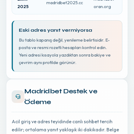
madridbet2025.cc
D
2025
oran.org
Eski adres yanıt vermiyorsa
Bu tablo kapanış değil, yenileme belirtisidir. E-
posta ve resmi rozetli hesapları kontrol edin.
Yeni adresi kısayola yazdıktan sonra bakiye ve
çevrim aynı profilde görünür.
Madridbet Destek ve
Ödeme
Acil giriş ve adres teyidinde canlı sohbet tercih
edilir; ortalama yanıt yaklaşık iki dakikadır. Belge