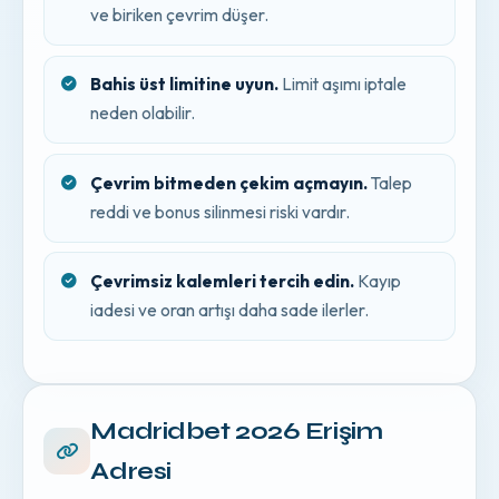
ve biriken çevrim düşer.
Bahis üst limitine uyun.
Limit aşımı iptale
neden olabilir.
Çevrim bitmeden çekim açmayın.
Talep
reddi ve bonus silinmesi riski vardır.
Çevrimsiz kalemleri tercih edin.
Kayıp
iadesi ve oran artışı daha sade ilerler.
Madridbet 2026 Erişim
Adresi