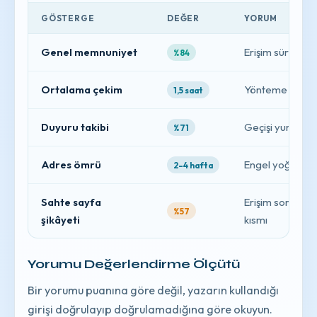
GÖSTERGE
DEĞER
YORUM
Genel memnuniyet
Erişim sürekliliği
%84
Ortalama çekim
Yönteme göre d
1,5 saat
Duyuru takibi
Geçişi yumuşatı
%71
Adres ömrü
Engel yoğunluğ
2–4 hafta
Sahte sayfa
Erişim sorunlar
%57
şikâyeti
kısmı
Yorumu Değerlendirme Ölçütü
Bir yorumu puanına göre değil, yazarın kullandığı
girişi doğrulayıp doğrulamadığına göre okuyun.