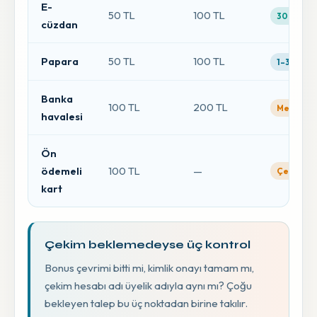
E-
50 TL
100 TL
30–60 dk
cüzdan
Papara
50 TL
100 TL
1–3 saat
Banka
100 TL
200 TL
Mesai saa
havalesi
Ön
ödemeli
100 TL
—
Çekim yo
kart
Çekim beklemedeyse üç kontrol
Bonus çevrimi bitti mi, kimlik onayı tamam mı,
çekim hesabı adı üyelik adıyla aynı mı? Çoğu
bekleyen talep bu üç noktadan birine takılır.