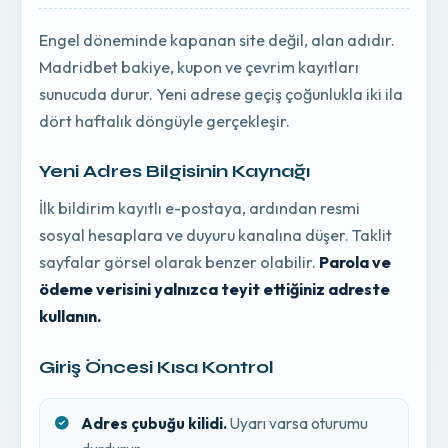
Engel döneminde kapanan site değil, alan adıdır.
Madridbet bakiye, kupon ve çevrim kayıtları
sunucuda durur. Yeni adrese geçiş çoğunlukla iki ila
dört haftalık döngüyle gerçekleşir.
Yeni Adres Bilgisinin Kaynağı
İlk bildirim kayıtlı e-postaya, ardından resmi
sosyal hesaplara ve duyuru kanalına düşer. Taklit
sayfalar görsel olarak benzer olabilir.
Parola ve
ödeme verisini yalnızca teyit ettiğiniz adreste
kullanın.
Giriş Öncesi Kısa Kontrol
Adres çubuğu kilidi.
Uyarı varsa oturumu