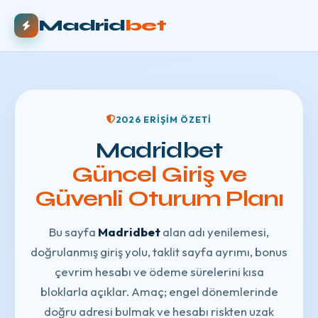
Madrid
bet
2026 ERIŞIM ÖZETI
Madridbet
Güncel Giriş ve
Güvenli Oturum Planı
Bu sayfa
Madridbet
alan adı yenilemesi,
doğrulanmış giriş yolu, taklit sayfa ayrımı, bonus
çevrim hesabı ve ödeme sürelerini kısa
bloklarla açıklar. Amaç; engel dönemlerinde
doğru adresi bulmak ve hesabı riskten uzak