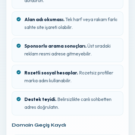
durdurun.
Alan adı okuması.
Tek harf veya rakam farkı
sahte site işareti olabilir.
Sponsorlu arama sonuçları.
Üst sıradaki
reklam resmi adrese gitmeyebilir.
Rozetli sosyal hesaplar.
Rozetsiz profiller
marka adını kullanabilir.
Destek teyidi.
Belirsizlikte canlı sohbetten
adres doğrulatın.
Domain Geçiş Kaydı