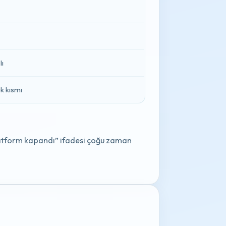
ı
k kısmı
Platform kapandı” ifadesi çoğu zaman