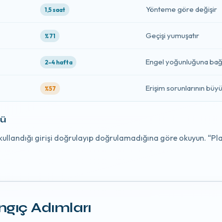
Yönteme göre değişir
1,5 saat
Geçişi yumuşatır
%71
Engel yoğunluğuna bağl
2–4 hafta
Erişim sorunlarının büyü
%57
tü
 kullandığı girişi doğrulayıp doğrulamadığına göre okuyun. “
gıç Adımları