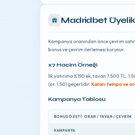
Madridbet Üyelik
Kampanya oranından önce çevrim satırını 
bonus ve çevrim ilerlemesi korunur.
x7 Hacim Örneği
İlk yatırıma %150 ek, tavan 7.500 TL. 1.
(ör. 1.50) geçerlidir.
Kararı tempo ve ora
Kampanya Tablosu
BONUS ÖZETI · ORAN / TAVAN / ÇEVRIM
KAMPANYA