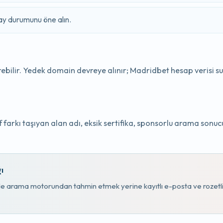
nay durumunu öne alın.
irebilir. Yedek domain devreye alınır; Madridbet hesap verisi sun
f farkı taşıyan alan adı, eksik sertifika, sponsorlu arama son
ı
 arama motorundan tahmin etmek yerine kayıtlı e-posta ve rozetli res