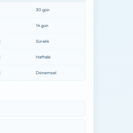
30 gün
14 gün
Sürekli
Haftalık
Dönemsel