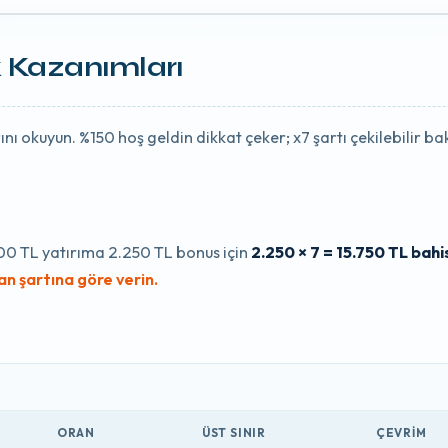
 Kazanımları
okuyun. %150 hoş geldin dikkat çeker; x7 şartı çekilebilir baki
500 TL yatırıma 2.250 TL bonus için
2.250 × 7 = 15.750 TL bah
n şartına göre verin.
ORAN
ÜST SINIR
ÇEVRIM