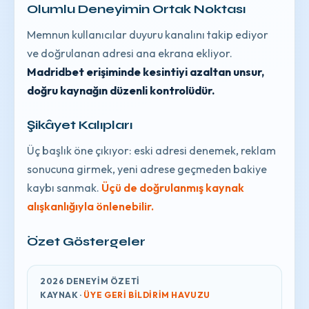
Olumlu Deneyimin Ortak Noktası
Memnun kullanıcılar duyuru kanalını takip ediyor
ve doğrulanan adresi ana ekrana ekliyor.
Madridbet erişiminde kesintiyi azaltan unsur,
doğru kaynağın düzenli kontrolüdür.
Şikâyet Kalıpları
Üç başlık öne çıkıyor: eski adresi denemek, reklam
sonucuna girmek, yeni adrese geçmeden bakiye
kaybı sanmak.
Üçü de doğrulanmış kaynak
alışkanlığıyla önlenebilir.
Özet Göstergeler
2026 DENEYIM ÖZETI
KAYNAK ·
ÜYE GERI BILDIRIM HAVUZU