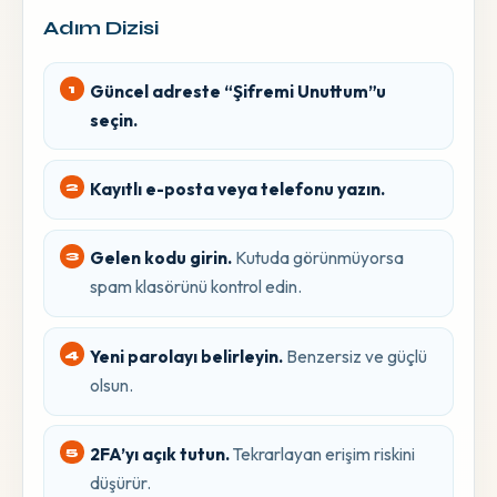
Adım Dizisi
Güncel adreste “Şifremi Unuttum”u
seçin.
Kayıtlı e-posta veya telefonu yazın.
Gelen kodu girin.
Kutuda görünmüyorsa
spam klasörünü kontrol edin.
Yeni parolayı belirleyin.
Benzersiz ve güçlü
olsun.
2FA’yı açık tutun.
Tekrarlayan erişim riskini
düşürür.