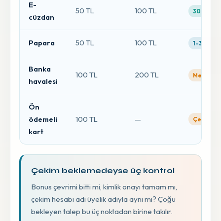
E-
50 TL
100 TL
30–60 dk
cüzdan
Papara
50 TL
100 TL
1–3 saat
Banka
100 TL
200 TL
Mesai saa
havalesi
Ön
ödemeli
100 TL
—
Çekim yo
kart
Çekim beklemedeyse üç kontrol
Bonus çevrimi bitti mi, kimlik onayı tamam mı,
çekim hesabı adı üyelik adıyla aynı mı? Çoğu
bekleyen talep bu üç noktadan birine takılır.