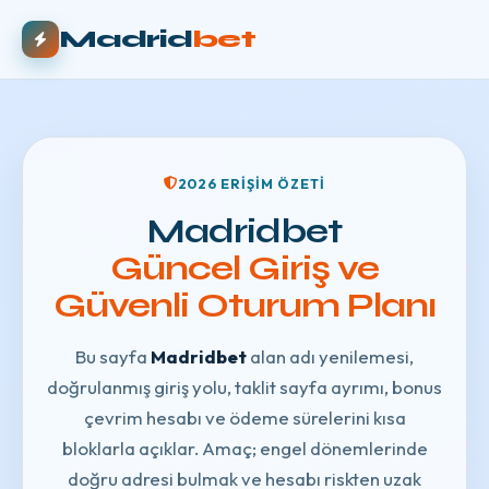
Madrid
bet
2026 ERIŞIM ÖZETI
Madridbet
Güncel Giriş ve
Güvenli Oturum Planı
Bu sayfa
Madridbet
alan adı yenilemesi,
doğrulanmış giriş yolu, taklit sayfa ayrımı, bonus
çevrim hesabı ve ödeme sürelerini kısa
bloklarla açıklar. Amaç; engel dönemlerinde
doğru adresi bulmak ve hesabı riskten uzak