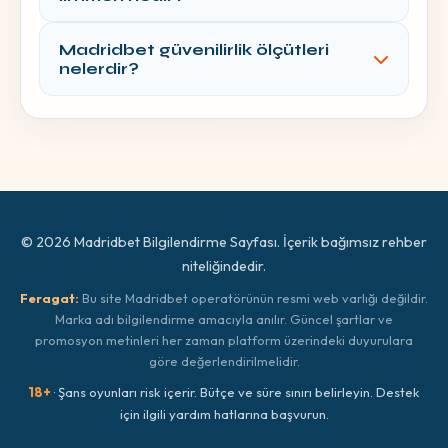
için 15.750 TL hacim gerekir. Alan adı değişse
Yatırım alt sınırı yönteme göre 50–100 TL. Çekim
çevrim sıfırlanmaz.
Madridbet güvenilirlik ölçütleri
alt sınırı çoğunlukla 100 TL, havalede 200 TL.
nelerdir?
Standart üye günlük çekim tavanı 50.000 TL.
Faaliyet izni Curaçao eGaming kapsamındadır.
Oturum SSL ile şifrelenir; oyunlar sertifikalı RNG
altyapısında çalışır. Kullanıcı tarafında 2FA ve
benzersiz parola önerilir.
© 2026 Madridbet Bilgilendirme Sayfası. İçerik bağımsız rehber
niteliğindedir.
Feragat:
Bu site Madridbet operatörünün resmi web varlığı değildir.
Marka adı bilgilendirme amacıyla anılır. Güncel şartlar ve
promosyon metinleri her zaman platform üzerindeki duyurulara
göre değerlendirilmelidir.
18+
· Şans oyunları risk içerir. Bütçe ve süre sınırı belirleyin. Destek
için ilgili yardım hatlarına başvurun.