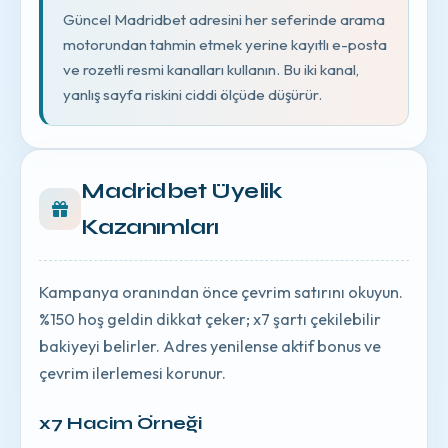
Güncel Madridbet adresini her seferinde arama
motorundan tahmin etmek yerine kayıtlı e-posta
ve rozetli resmi kanalları kullanın. Bu iki kanal,
yanlış sayfa riskini ciddi ölçüde düşürür.
Madridbet Üyelik
Kazanımları
Kampanya oranından önce çevrim satırını okuyun.
%150 hoş geldin dikkat çeker; x7 şartı çekilebilir
bakiyeyi belirler. Adres yenilense aktif bonus ve
çevrim ilerlemesi korunur.
x7 Hacim Örneği