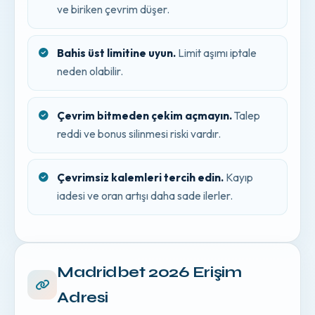
ve biriken çevrim düşer.
Bahis üst limitine uyun.
Limit aşımı iptale
neden olabilir.
Çevrim bitmeden çekim açmayın.
Talep
reddi ve bonus silinmesi riski vardır.
Çevrimsiz kalemleri tercih edin.
Kayıp
iadesi ve oran artışı daha sade ilerler.
Madridbet 2026 Erişim
Adresi