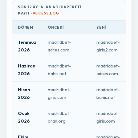
SON 12 AY · ALAN ADI HAREKETI
KAYIT ·
ACCESS.LOG
DÖNEM
ÖNCEKI
YENI
SE
Temmuz
madridbet-
madridbet-
E
2026
adres.com
giris2.com
Haziran
madridbet-
madridbet-
S
2026
bahis.net
adres.com
Nisan
madridbet-
madridbet-
E
2026
giris.com
bahis.net
Ocak
madridbet-
madridbet-
A
2026
oran.org
giris.com
Ekim
madridbet-