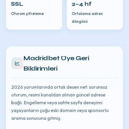
SSL
2–4 hf
Oturum şifreleme
Ortalama adres
döngüsü
Madridbet Üye Geri
Bildirimleri
2026 yorumlarında ortak desen net: sorunsuz
oturum, resmi kanaldan alınan güncel adrese
bağlı. Engelleme veya sahte sayfa deneyimi
yaşayanların çoğu eski domain veya sponsorlu
arama sonucuna gitmiş.