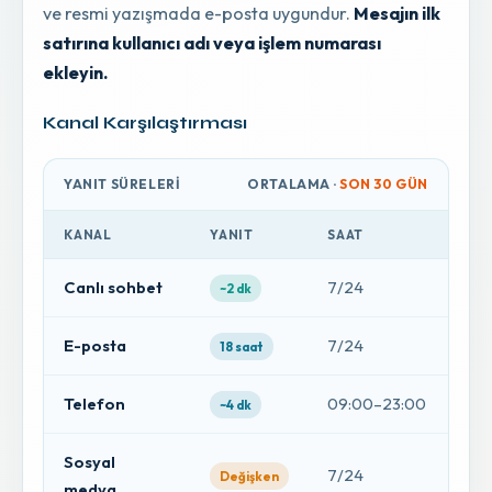
ve resmi yazışmada e-posta uygundur.
Mesajın ilk
satırına kullanıcı adı veya işlem numarası
ekleyin.
Kanal Karşılaştırması
YANIT SÜRELERI
ORTALAMA ·
SON 30 GÜN
KANAL
YANIT
SAAT
UY
Canlı sohbet
7/24
Adre
~2 dk
E-posta
7/24
Bel
18 saat
Telefon
09:00–23:00
Hes
~4 dk
Sosyal
7/24
Adr
Değişken
medya