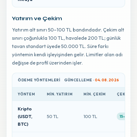
Yatırım ve Çekim
Yatırım alt sınırı 50–100 TL bandındadır. Çekim alt
sınırı çoğunlukla 100 TL, havalede 200 TL; günlük
tavan standart üyede 50.000 TL. Süre farkı
yöntemin kendi işleyişinden gelir. Limitler alan adı
değişse de profil üzerinden işler.
ÖDEME YÖNTEMLERI
GÜNCELLEME ·
04.08.2026
YÖNTEM
MIN. YATIRIM
MIN. ÇEKIM
ÇEKIM SÜ
Kripto
(USDT,
50 TL
100 TL
15–40 dk
BTC)