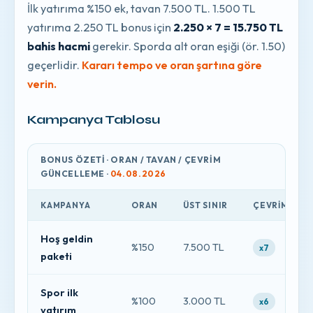
İlk yatırıma %150 ek, tavan 7.500 TL. 1.500 TL
yatırıma 2.250 TL bonus için
2.250 × 7 = 15.750 TL
bahis hacmi
gerekir. Sporda alt oran eşiği (ör. 1.50)
geçerlidir.
Kararı tempo ve oran şartına göre
verin.
Kampanya Tablosu
BONUS ÖZETI · ORAN / TAVAN / ÇEVRIM
GÜNCELLEME ·
04.08.2026
KAMPANYA
ORAN
ÜST SINIR
ÇEVRIM
Hoş geldin
%150
7.500 TL
x7
paketi
Spor ilk
%100
3.000 TL
x6
yatırım