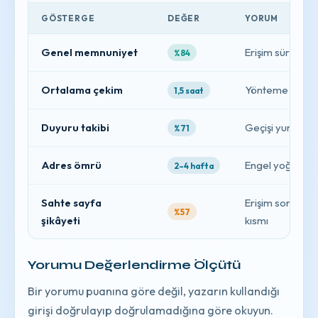
GÖSTERGE
DEĞER
YORUM
Genel memnuniyet
Erişim sürekliliği
%84
Ortalama çekim
Yönteme göre d
1,5 saat
Duyuru takibi
Geçişi yumuşatı
%71
Adres ömrü
Engel yoğunluğ
2–4 hafta
Sahte sayfa
Erişim sorunlar
%57
şikâyeti
kısmı
Yorumu Değerlendirme Ölçütü
Bir yorumu puanına göre değil, yazarın kullandığı
girişi doğrulayıp doğrulamadığına göre okuyun.