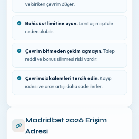
ve biriken çevrim düşer.
Bahis üst limitine uyun.
Limit aşımı iptale
neden olabilir.
Çevrim bitmeden çekim açmayın.
Talep
reddi ve bonus silinmesi riski vardır.
Çevrimsiz kalemleri tercih edin.
Kayıp
iadesi ve oran artışı daha sade ilerler.
Madridbet 2026 Erişim
Adresi