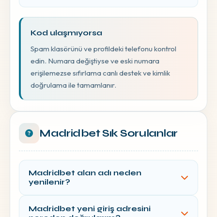
Kod ulaşmıyorsa
Spam klasörünü ve profildeki telefonu kontrol
edin. Numara değiştiyse ve eski numara
erişilemezse sıfırlama canlı destek ve kimlik
doğrulama ile tamamlanır.
Madridbet Sık Sorulanlar
Madridbet alan adı neden
yenilenir?
Curaçao lisanslı platformlar bölgede erişim
Madridbet yeni giriş adresini
kısıtına uğrayabilir. Eski alan adı kapanır, yedek