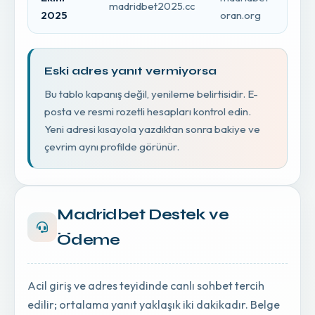
madridbet2025.cc
D
2025
oran.org
Eski adres yanıt vermiyorsa
Bu tablo kapanış değil, yenileme belirtisidir. E-
posta ve resmi rozetli hesapları kontrol edin.
Yeni adresi kısayola yazdıktan sonra bakiye ve
çevrim aynı profilde görünür.
Madridbet Destek ve
Ödeme
Acil giriş ve adres teyidinde canlı sohbet tercih
edilir; ortalama yanıt yaklaşık iki dakikadır. Belge