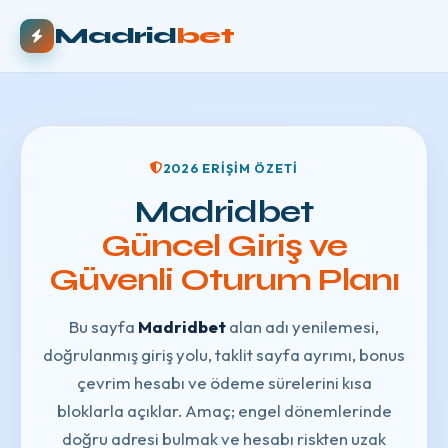
Madrid
bet
2026 ERIŞIM ÖZETI
Madridbet
Güncel Giriş ve
Güvenli Oturum Planı
Bu sayfa
Madridbet
alan adı yenilemesi,
doğrulanmış giriş yolu, taklit sayfa ayrımı, bonus
çevrim hesabı ve ödeme sürelerini kısa
bloklarla açıklar. Amaç; engel dönemlerinde
doğru adresi bulmak ve hesabı riskten uzak