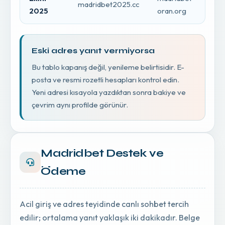
madridbet2025.cc
D
2025
oran.org
Eski adres yanıt vermiyorsa
Bu tablo kapanış değil, yenileme belirtisidir. E-
posta ve resmi rozetli hesapları kontrol edin.
Yeni adresi kısayola yazdıktan sonra bakiye ve
çevrim aynı profilde görünür.
Madridbet Destek ve
Ödeme
Acil giriş ve adres teyidinde canlı sohbet tercih
edilir; ortalama yanıt yaklaşık iki dakikadır. Belge