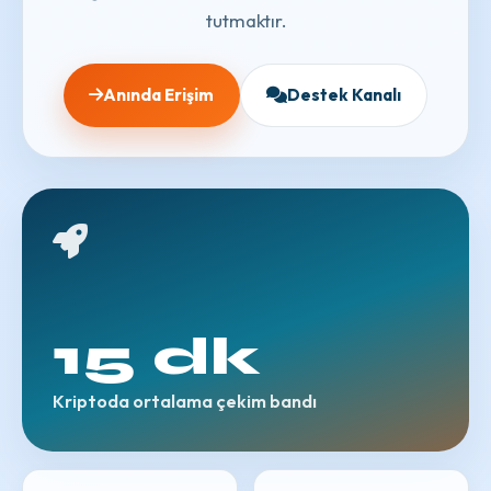
tutmaktır.
Anında Erişim
Destek Kanalı
15 dk
Kriptoda ortalama çekim bandı