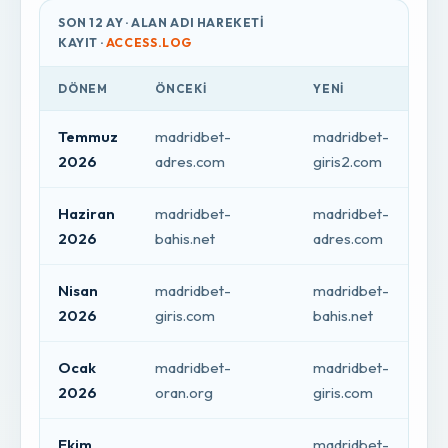
SON 12 AY · ALAN ADI HAREKETI
KAYIT ·
ACCESS.LOG
DÖNEM
ÖNCEKI
YENI
SE
Temmuz
madridbet-
madridbet-
E
2026
adres.com
giris2.com
Haziran
madridbet-
madridbet-
S
2026
bahis.net
adres.com
Nisan
madridbet-
madridbet-
E
2026
giris.com
bahis.net
Ocak
madridbet-
madridbet-
A
2026
oran.org
giris.com
Ekim
madridbet-