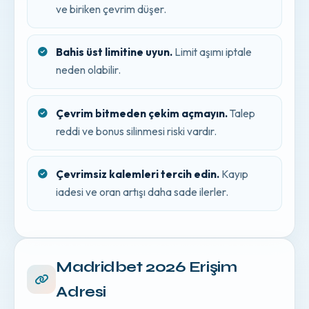
ve biriken çevrim düşer.
Bahis üst limitine uyun.
Limit aşımı iptale
neden olabilir.
Çevrim bitmeden çekim açmayın.
Talep
reddi ve bonus silinmesi riski vardır.
Çevrimsiz kalemleri tercih edin.
Kayıp
iadesi ve oran artışı daha sade ilerler.
Madridbet 2026 Erişim
Adresi