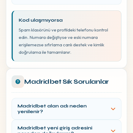
Kod ulaşmıyorsa
Spam klasörünü ve profildeki telefonu kontrol
edin. Numara değiştiyse ve eski numara
erişilemezse sıfırlama canlı destek ve kimlik
doğrulama ile tamamlanır.
Madridbet Sık Sorulanlar
Madridbet alan adı neden
yenilenir?
Curaçao lisanslı platformlar bölgede erişim
Madridbet yeni giriş adresini
kısıtına uğrayabilir. Eski alan adı kapanır, yedek