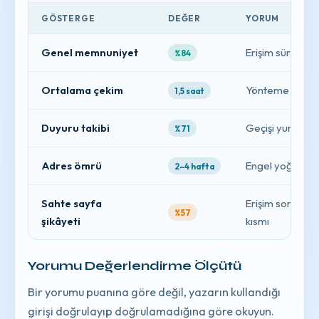
GÖSTERGE
DEĞER
YORUM
Genel memnuniyet
Erişim sürekliliği
%84
Ortalama çekim
Yönteme göre d
1,5 saat
Duyuru takibi
Geçişi yumuşatı
%71
Adres ömrü
Engel yoğunluğ
2–4 hafta
Sahte sayfa
Erişim sorunlar
%57
şikâyeti
kısmı
Yorumu Değerlendirme Ölçütü
Bir yorumu puanına göre değil, yazarın kullandığı
girişi doğrulayıp doğrulamadığına göre okuyun.