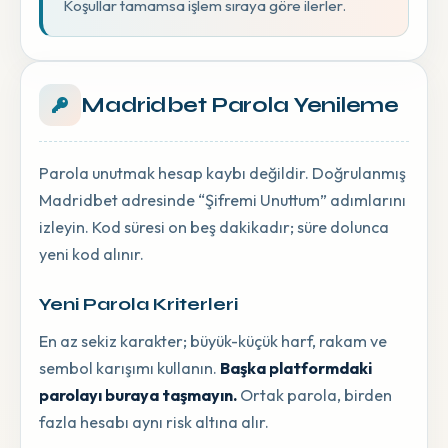
Koşullar tamamsa işlem sıraya göre ilerler.
Madridbet Parola Yenileme
Parola unutmak hesap kaybı değildir. Doğrulanmış
Madridbet adresinde “Şifremi Unuttum” adımlarını
izleyin. Kod süresi on beş dakikadır; süre dolunca
yeni kod alınır.
Yeni Parola Kriterleri
En az sekiz karakter; büyük-küçük harf, rakam ve
sembol karışımı kullanın.
Başka platformdaki
parolayı buraya taşmayın.
Ortak parola, birden
fazla hesabı aynı risk altına alır.