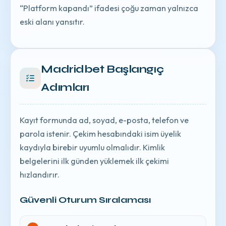
“Platform kapandı” ifadesi çoğu zaman yalnızca
eski alanı yansıtır.
Madridbet Başlangıç
Adımları
Kayıt formunda ad, soyad, e-posta, telefon ve
parola istenir. Çekim hesabındaki isim üyelik
kaydıyla birebir uyumlu olmalıdır. Kimlik
belgelerini ilk günden yüklemek ilk çekimi
hızlandırır.
Güvenli Oturum Sıralaması